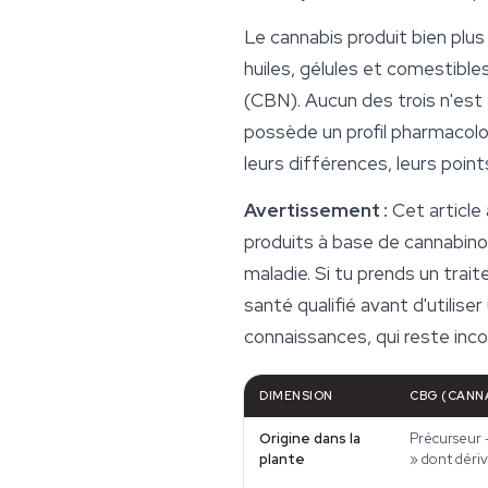
Le cannabis produit bien plu
huiles, gélules et comestible
(CBN). Aucun des trois n'est
possède un profil pharmacolog
leurs différences, leurs poin
Avertissement :
Cet article
produits à base de cannabinoï
maladie. Si tu prends un trai
santé qualifié avant d'utilise
connaissances, qui reste inc
DIMENSION
CBG (CANN
Origine dans la
Précurseur 
plante
» dont déri