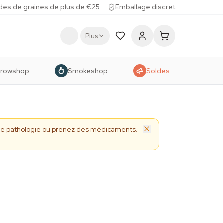
des de graines de plus de €25
Emballage discret
Plus
rowshop
Smokeshop
Soldes
 une pathologie ou prenez des médicaments.
s