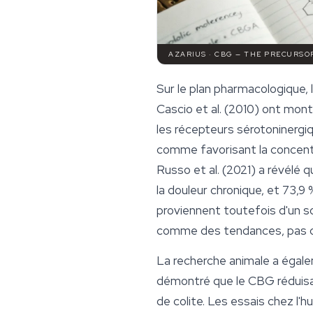
AZARIUS · CBG — THE PRECURS
Sur le plan pharmacologique, 
Cascio et al. (2010) ont mo
les récepteurs sérotoninergiqu
comme favorisant la concentr
Russo et al. (2021) a révélé 
la douleur chronique, et 73,9
proviennent toutefois d'un so
comme des tendances, pas 
La recherche animale a égaleme
démontré que le CBG réduisai
de colite. Les essais chez l'