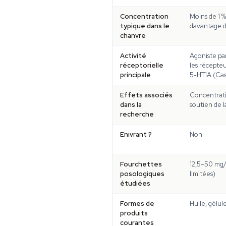
Concentration
Moins de 1 %
typique dans le
davantage d
chanvre
Activité
Agoniste par
réceptorielle
les récepte
principale
5-HT1A (Casc
Effets associés
Concentratio
dans la
soutien de l
recherche
Enivrant ?
Non
Fourchettes
12,5–50 mg
posologiques
limitées)
étudiées
Formes de
Huile, gélul
produits
courantes