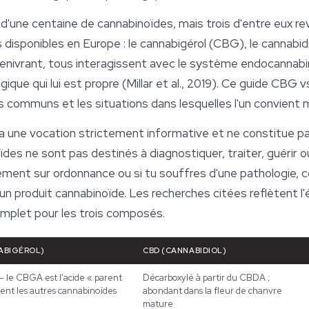
s d'une centaine de
cannabinoïdes
, mais trois d'entre eux 
s disponibles en Europe : le cannabigérol (CBG), le cannabid
 enivrant, tous interagissent avec le système endocannabi
ique qui lui est propre (Millar et al., 2019). Ce guide CB
ts communs et les situations dans lesquelles l'un convient 
 a une vocation strictement informative et ne constitue pa
des ne sont pas destinés à diagnostiquer, traiter, guérir 
tement sur ordonnance ou si tu souffres d'une pathologie, 
r un produit cannabinoïde. Les recherches citées reflètent l
omplet pour les trois composés.
ABIGÉROL)
CBD (CANNABIDIOL)
— le CBGA est l'acide « parent
Décarboxylé à partir du CBDA ;
vent les autres cannabinoïdes
abondant dans la fleur de chanvre
mature