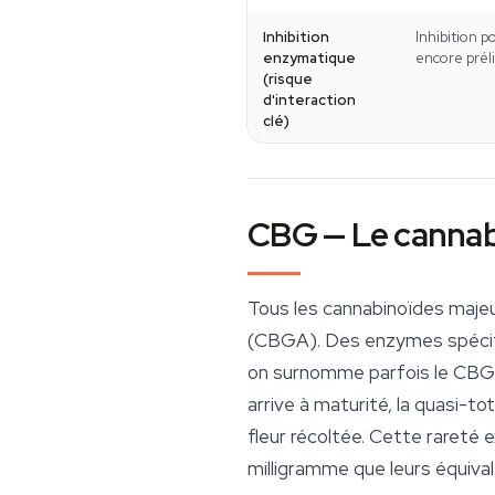
Inhibition
Inhibition 
enzymatique
encore prél
(risque
d'interaction
clé)
CBG — Le cannab
Tous les cannabinoïdes majeu
(CBGA). Des enzymes spécif
on surnomme parfois le CBG l
arrive à maturité, la quasi-t
fleur récoltée. Cette rareté
milligramme que leurs équiva