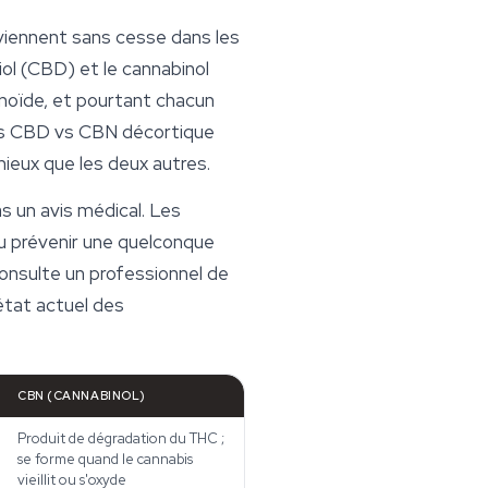
reviennent sans cesse dans les
iol (CBD) et le cannabinol
noïde, et pourtant chacun
G vs CBD vs CBN décortique
mieux que les deux autres.
s un avis médical. Les
ou prévenir une quelconque
consulte un professionnel de
'état actuel des
CBN (CANNABINOL)
Produit de dégradation du THC ;
se forme quand le cannabis
vieillit ou s'oxyde