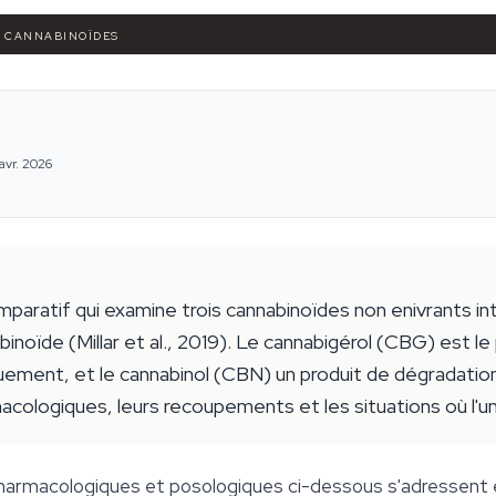
S CANNABINOÏDES
avr. 2026
aratif qui examine trois cannabinoïdes non enivrants in
noïde (Millar et al., 2019). Le cannabigérol (CBG) est le
niquement, et le cannabinol (CBN) un produit de dégradat
macologiques, leurs recoupements et les situations où l'u
harmacologiques et posologiques ci-dessous s'adressent 