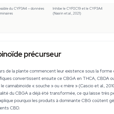
possible du CYP3A4 — données
Inhibe le CYP2C19 et le CYP3A4
iminaires
(Nasrin et al., 2021)
inoïde précurseur
rs de la plante commencent leur existence sous la forme 
iques convertissent ensuite ce CBGA en THCA, CBDA ou 
e cannabinoïde « souche » ou « mère » (Cascio et al., 201
otalité du CBGA a déjà été transformée, ce qui laisse très 
 explique pourquoi les produits à dominante CBG coûtent g
lents CBD.