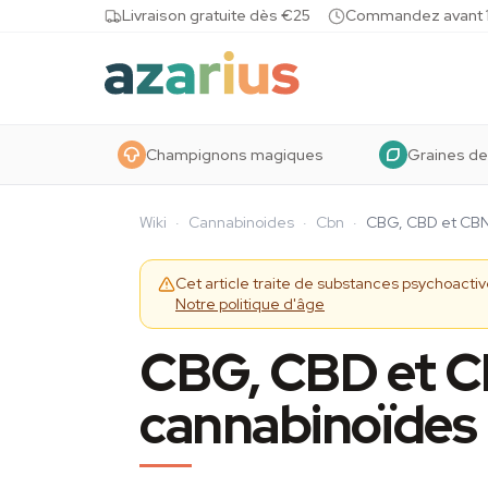
Skip to content
Livraison gratuite dès €25
Commandez avant 10
Champignons magiques
Graines de
Wiki
·
Cannabinoides
·
Cbn
·
CBG, CBD et CBN
Cet article traite de substances psychoact
Notre politique d'âge
CBG, CBD et C
cannabinoïdes