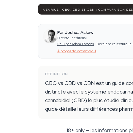
AZARIUS · CBG, CBD ET CBN : COMPARAISON DE
Par Joshua Askew
Directeur éditorial
Relu par Adam Parsons
·
Dernière relecture le 
À propos de cet article
↓
DEFINITION
CBG vs CBD vs CBN est un guide comp
distincte avec le système endocannabi
cannabidiol (CBD) le plus étudié cli
guide détaille leurs différences phar
18+ only
— les informations p