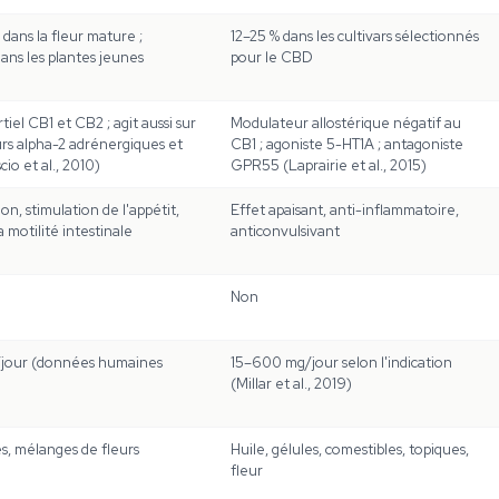
 dans la fleur mature ;
12–25 % dans les cultivars sélectionnés
ans les plantes jeunes
pour le CBD
tiel CB1 et CB2 ; agit aussi sur
Modulateur allostérique négatif au
urs alpha-2 adrénergiques et
CB1 ; agoniste 5-HT1A ; antagoniste
io et al., 2010)
GPR55 (Laprairie et al., 2015)
n, stimulation de l'appétit,
Effet apaisant, anti-inflammatoire,
a motilité intestinale
anticonvulsivant
Non
/jour (données humaines
15–600 mg/jour selon l'indication
(Millar et al., 2019)
es, mélanges de fleurs
Huile, gélules, comestibles, topiques,
fleur