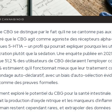
OR CANNABINOID
le CBG se distingue par le fait qu'il ne se cantonne pas au
ntré que le CBG agit comme agoniste des récepteurs alpha
es 5-HT1A — un profil qui pourrait expliquer pourquoi les ut
ation plutôt que la sédation. Une enquête publiée en 202
que 51,2 % des utilisateurs de CBG déclaraient l'employer co
 % estimaient qu'il fonctionnait mieux que leur traitement 
ndage auto-déclaratif, avec un biais d'auto-sélection éviden
comme des preuves formelles.
nt exploré le potentiel du CBG pour la santé intestinale. Bo
t la production d'oxyde nitrique et les marqueurs d'infla
humain restent cependant rares, et extrapoler des données 