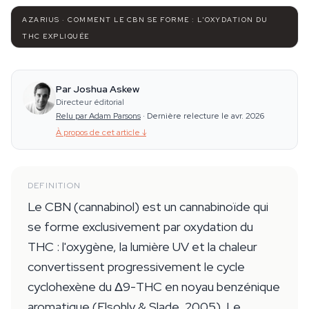
AZARIUS · COMMENT LE CBN SE FORME : L'OXYDATION DU
THC EXPLIQUÉE
Par Joshua Askew
Directeur éditorial
Relu par Adam Parsons
·
Dernière relecture le avr. 2026
À propos de cet article
↓
DEFINITION
Le CBN (cannabinol) est un cannabinoïde qui
se forme exclusivement par oxydation du
THC : l'oxygène, la lumière UV et la chaleur
convertissent progressivement le cycle
cyclohexène du Δ9-THC en noyau benzénique
aromatique (Elsohly & Slade, 2005). Le