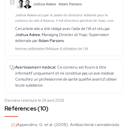
Joshua Askew
·
Adam Parsons
Joshua Askew occupe le poste de directeur éditorial pour le
contenu du wiki d'Azarius. Il est directeur général de Yuqo, une
agence de contenu spécialisée dans les travaux éditoriaux sur le
Cet article wiki a été rédigé avec l’aide de l’IA et relu par
cannabis, les psychédéliques e
Joshua Askew
,
Managing Director at Yuqo
. Supervision
éditoriale par
Adam Parsons
.
Normes éditoriales
·
Politique d'utilisation de l'IA
Avertissement médical.
Ce contenu est fourni à titre
informatif uniquement et ne constitue pas un avis médical.
Consultez un professionnel de santé qualifié avant d'utiliser
toute substance.
Dernière relecture le 24 avril 2026
Références (10)
[
1
]
Appendino, G. et al. (2008). Antibacterial cannabinoids