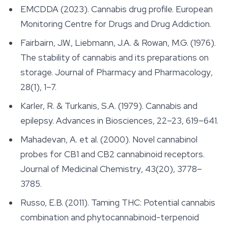
EMCDDA (2023). Cannabis drug profile. European
Monitoring Centre for Drugs and Drug Addiction.
Fairbairn, J.W., Liebmann, J.A. & Rowan, M.G. (1976).
The stability of cannabis and its preparations on
storage.
Journal of Pharmacy and Pharmacology
,
28(1), 1–7.
Karler, R. & Turkanis, S.A. (1979). Cannabis and
epilepsy.
Advances in Biosciences
, 22–23, 619–641.
Mahadevan, A. et al. (2000). Novel cannabinol
probes for CB1 and CB2 cannabinoid receptors.
Journal of Medicinal Chemistry
, 43(20), 3778–
3785.
Russo, E.B. (2011). Taming THC: Potential cannabis
combination and phytocannabinoid-terpenoid