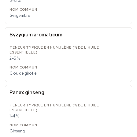
3–8 %
Gingembre
Syzygium aromaticum
2–5 %
Clou de girofle
Panax ginseng
1–4 %
Ginseng