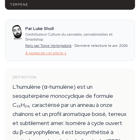
TERPÈNE
Par Luke Sholl
Contributeur Culture du cannabis, cannabinoïdes et
Smartshop
Relu par Toine Verleijsdonk
·
Dernière relecture le avr. 2026
À propos de cet article
↓
DEFINITION
L'humulène (α-humulène) est un
sesquiterpène monocyclique de formule
C₁₅H₂₄, caractérisé par un anneau à onze
chaînons et un profil aromatique boisé, terreux
et subtilement amer. Isomère à cycle ouvert
du β-caryophyllène, il est biosynthétisé à