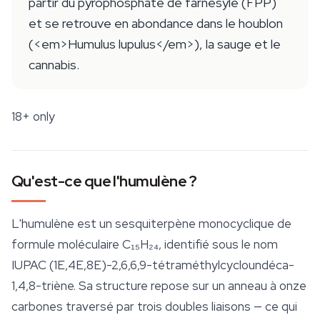
partir du pyrophosphate de farnésyle (FPP)
et se retrouve en abondance dans le houblon
(<em>Humulus lupulus</em>), la sauge et le
cannabis.
18+ only
Qu'est-ce que l'humulène ?
L'humulène est un sesquiterpène monocyclique de
formule moléculaire C₁₅H₂₄, identifié sous le nom
IUPAC (1E,4E,8E)-2,6,6,9-tétraméthylcycloundéca-
1,4,8-triène. Sa structure repose sur un anneau à onze
carbones traversé par trois doubles liaisons — ce qui