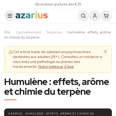
Skip to content
Livraison gratuite dès €25
Wiki
·
Cannabinoides
·
Terpenes
·
Humulène : effets, arôme
et chimie du terpène
Cet article traite de substances psychoactives
destinées aux adultes (18+). Consultez un médecin si
vous avez une pathologie ou prenez des
médicaments.
Notre politique d'âge
Humulène : effets, arôme
et chimie du terpène
AZARIUS · HUMULÈNE : EFFETS, ARÔME ET CHIMIE DU