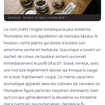
AZARIUS · QU'EST-CE QUE L'HUMULÈNE ?
Le nom trahit l'origine botanique la plus évidente :
l'humulène tire son appellation de
Humulus lupulus
, le
houblon, cette plante qui donne à la bière son
amertume sèche et herbacée. Quiconque a ouvert un
sachet de cônes de houblon entiers reconnaît
immédiatement le profil olfactif : boisé, terreux, avec
une morsure légèrement épicée qui évoque la sauge
et le bois fraîchement coupé. Ce même caractère
aromatique apparaît dans les cultivars de cannabis où
l'humulène figure parmi les terpènes dominants, bien
qu'il occupe généralement la deuxième ou troisième
place parmi les sesquiterpènes, derrière le β-