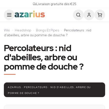
Skip to content
Livraison gratuite dès €25
Wiki
·
Headshop
·
Bongs Et Pipes
·
Percolateurs : nid
d'abeilles, arbre ou pomme de douche ?
Percolateurs : nid
d'abeilles, arbre ou
pomme de douche ?
AZARIUS · PERCOLATEURS : NID D'ABEILLES, ARBRE OU
POMME DE DOUCHE ?