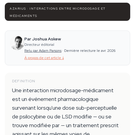
AZARIUS · INTERACTIONS ENTRE MICRODOSAGE ET
MÉDICAMENTS
Par Joshua Askew
Directeur éditorial
Relu par Adam Parsons
·
Dernière relecture le avr. 2026
À propos de cet article
↓
DEFINITION
Une interaction microdosage-médicament
est un événement pharmacologique
survenant lorsqu'une dose sub-perceptuelle
de psilocybine ou de LSD modifie — ou se
trouve modifiée par — un traitement prescrit
agissant sur les mêmes voies de