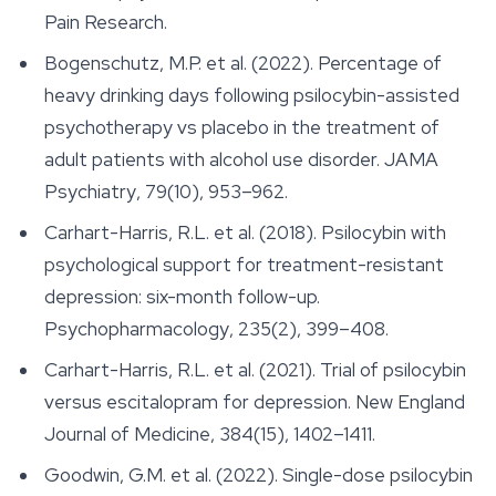
Pain Research
.
Bogenschutz, M.P. et al. (2022). Percentage of
heavy drinking days following psilocybin-assisted
psychotherapy vs placebo in the treatment of
adult patients with alcohol use disorder.
JAMA
Psychiatry
, 79(10), 953–962.
Carhart-Harris, R.L. et al. (2018). Psilocybin with
psychological support for treatment-resistant
depression: six-month follow-up.
Psychopharmacology
, 235(2), 399–408.
Carhart-Harris, R.L. et al. (2021). Trial of psilocybin
versus escitalopram for depression.
New England
Journal of Medicine
, 384(15), 1402–1411.
Goodwin, G.M. et al. (2022). Single-dose psilocybin