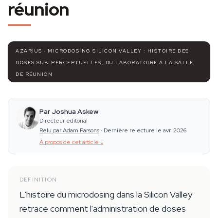
réunion
AZARIUS · MICRODOSING SILICON VALLEY : HISTOIRE DES
DOSES SUB-PERCEPTUELLES, DU LABORATOIRE À LA SALLE
DE RÉUNION
Par Joshua Askew
Directeur éditorial
Relu par Adam Parsons
·
Dernière relecture le avr. 2026
À propos de cet article
↓
DEFINITION
L'histoire du microdosing dans la Silicon Valley
retrace comment l'administration de doses