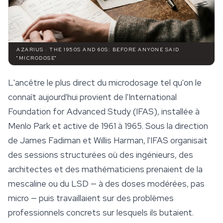
AZARIUS · THE 1950S AND 60S: BEFORE ANYONE SAID
"MICRODOSE"
L'ancêtre le plus direct du microdosage tel qu'on le
connaît aujourd'hui provient de l'International
Foundation for Advanced Study (IFAS), installée à
Menlo Park et active de 1961 à 1965. Sous la direction
de James Fadiman et Willis Harman, l'IFAS organisait
des sessions structurées où des ingénieurs, des
architectes et des mathématiciens prenaient de la
mescaline
ou du LSD — à des doses modérées, pas
micro — puis travaillaient sur des problèmes
professionnels concrets sur lesquels ils butaient.