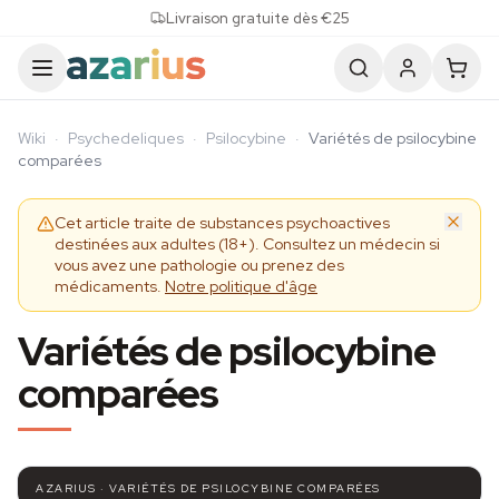
Skip to content
Livraison gratuite dès €25
Wiki
·
Psychedeliques
·
Psilocybine
·
Variétés de psilocybine
comparées
Cet article traite de substances psychoactives
destinées aux adultes (18+). Consultez un médecin si
vous avez une pathologie ou prenez des
médicaments.
Notre politique d'âge
Variétés de psilocybine
comparées
AZARIUS · VARIÉTÉS DE PSILOCYBINE COMPARÉES