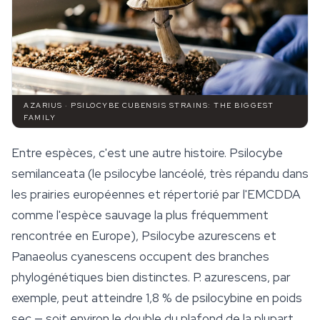
AZARIUS · PSILOCYBE CUBENSIS STRAINS: THE BIGGEST
FAMILY
Entre espèces, c'est une autre histoire.
Psilocybe
semilanceata
(le psilocybe lancéolé, très répandu dans
les prairies européennes et répertorié par l'EMCDDA
comme l'espèce sauvage la plus fréquemment
rencontrée en Europe),
Psilocybe azurescens
et
Panaeolus cyanescens
occupent des branches
phylogénétiques bien distinctes.
P. azurescens
, par
exemple, peut atteindre 1,8 % de psilocybine en poids
sec — soit environ le double du plafond de la plupart