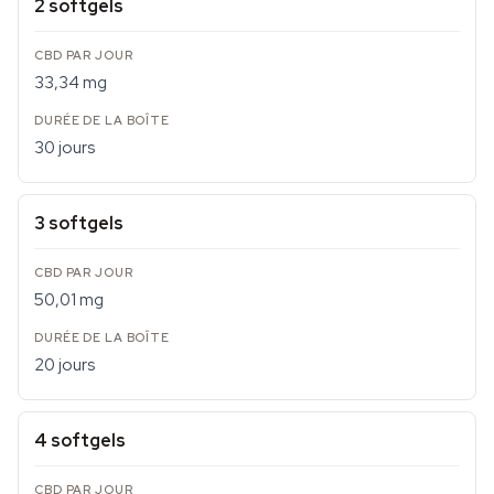
2 softgels
33,34 mg
30 jours
3 softgels
50,01 mg
20 jours
4 softgels