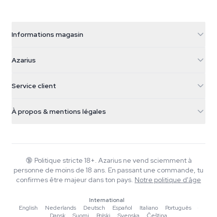
Informations magasin
Azarius
Azarius
Galvaniweg 11
5482 TN Schijndel
Graines de cannabis
Service client
Nederland
Champignons magiques
Infos livraison
support@azarius.com
Smokeshop
À propos & mentions légales
+31(0)204897914
Politique de retour
Smartshop
À propos d'Azarius
Garantie qualité
Herbshop
Wiki
Nous contacter
Growshop
Blog
🔞
Politique stricte 18+. Azarius ne vend sciemment à
FAQ
personne de moins de 18 ans. En passant une commande, tu
Musique
Politique de confidentialité
confirmes être majeur dans ton pays.
Notre politique d'âge
Rédacteurs
International
Normes éditoriales
English
·
Nederlands
·
Deutsch
·
Español
·
Italiano
·
Português
·
Dansk
·
Suomi
·
Polski
·
Svenska
·
Čeština