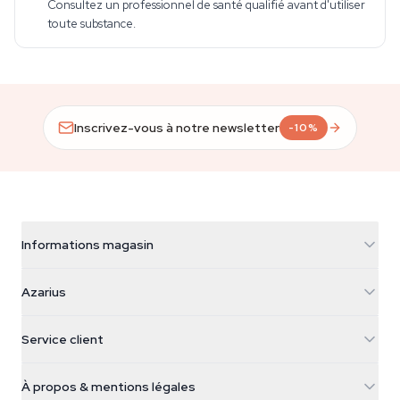
Consultez un professionnel de santé qualifié avant d'utiliser
toute substance.
Inscrivez-vous à notre newsletter
-10%
Informations magasin
Azarius
Azarius
Galvaniweg 11
5482 TN Schijndel
Graines de cannabis
Service client
Nederland
Champignons magiques
Infos livraison
support@azarius.com
Smokeshop
À propos & mentions légales
+31(0)204897914
Politique de retour