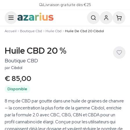
Skip to content
Livraison gratuite dès €25
Accueil
Boutique Cbd
Huile Cbd
Huile De Cbd 20 Cibdol
Huile CBD 20 %
Boutique CBD
par
Cibdol
€ 85,00
Disponible
8 mg de CBD par goutte dans une huile de graines de chanvre
— la concentration la plus forte de la gamme Cibdol, enrichie
par la formule 2.0 avec CBC, CBG, CBN et CBDA pour un
profil cannabinoïde élargi. Conçue pour les utilisateurs qui
connaissent déjà leur dosage et veulent réduire le nombre de