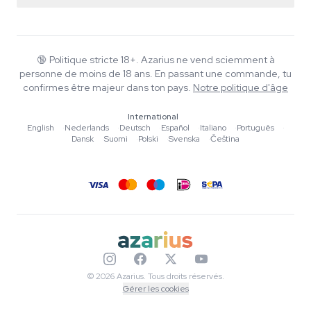
Smartshop
À propos d'Azarius
Garantie qualité
Herbshop
Wiki
Nous contacter
Growshop
Blog
🔞
Politique stricte 18+. Azarius ne vend sciemment à
FAQ
personne de moins de 18 ans. En passant une commande, tu
Musique
Politique de confidentialité
confirmes être majeur dans ton pays.
Notre politique d'âge
Rédacteurs
International
Normes éditoriales
English
·
Nederlands
·
Deutsch
·
Español
·
Italiano
·
Português
·
Dansk
·
Suomi
·
Polski
·
Svenska
·
Čeština
Outils & Calculateurs
Promotions
Plan du site
© 2026 Azarius. Tous droits réservés.
Gérer les cookies