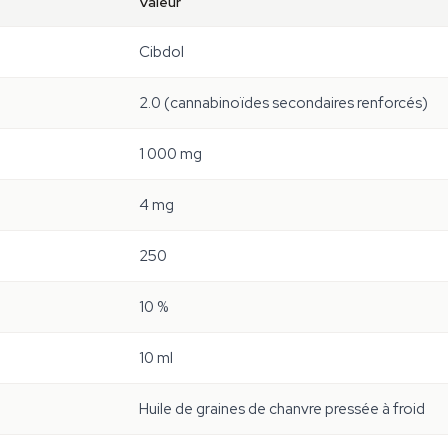
Valeur
Cibdol
2.0 (cannabinoïdes secondaires renforcés)
1 000 mg
4 mg
250
10 %
10 ml
Huile de graines de chanvre pressée à froid