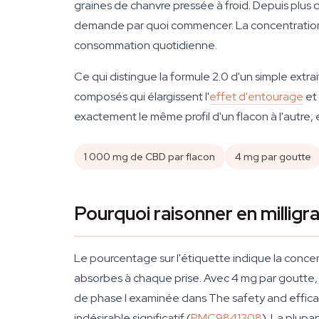
graines de chanvre pressée à froid. Depuis plus
demande par quoi commencer. La concentration à 
consommation quotidienne.
Ce qui distingue la formule 2.0 d'un simple extr
composés qui élargissent l'
effet d'entourage
et 
exactement le même profil d'un flacon à l'autre, 
1 000 mg de CBD par flacon
4 mg par goutte
Pourquoi raisonner en milli
Le pourcentage sur l'étiquette indique la conce
absorbes à chaque prise. Avec 4 mg par goutte, 
de phase I examinée dans
The safety and effica
indésirable significatif (
PMC9841308
). La plupar