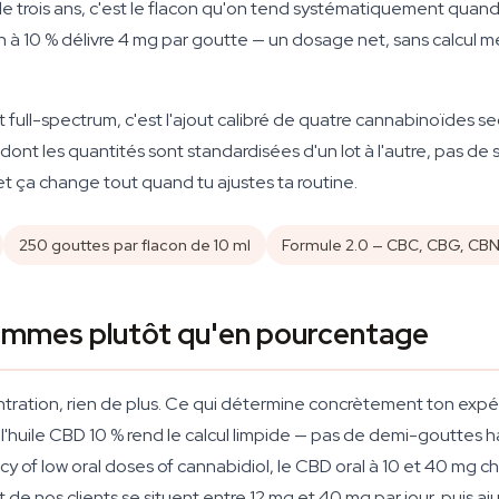
 de trois ans, c'est le flacon qu'on tend systématiquement qua
10 % délivre 4 mg par goutte — un dosage net, sans calcul ment
ait full-spectrum, c'est l'ajout calibré de quatre cannabinoïde
dont les quantités sont standardisées d'un lot à l'autre, pas de 
et ça change tout quand tu ajustes ta routine.
250 gouttes par flacon de 10 ml
Formule 2.0 — CBC, CBG, CB
grammes plutôt qu'en pourcentage
ntration, rien de plus. Ce qui détermine concrètement ton expé
l'huile CBD 10 % rend le calcul limpide — pas de demi-gouttes
cy of low oral doses of cannabidiol
, le CBD oral à 10 et 40 mg c
t de nos clients se situent entre 12 mg et 40 mg par jour, puis aju