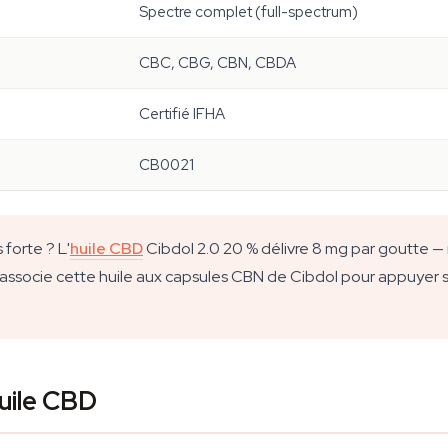
Spectre complet (full-spectrum)
CBC, CBG, CBN, CBDA
Certifié IFHA
CB0021
 forte ? L'
huile CBD
Cibdol 2.0 20 % délivre 8 mg par goutte —
ir, associe cette huile aux capsules CBN de Cibdol pour appuyer s
huile CBD