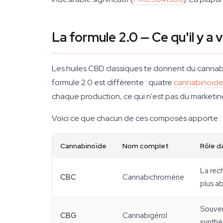
La formule 2.0 — Ce qu'il y a
Les huiles CBD classiques te donnent du cannabidio
formule 2.0 est différente : quatre
cannabinoïde
chaque production, ce qui n'est pas du marketin
Voici ce que chacun de ces composés apporte :
Cannabinoïde
Nom complet
Rôle d
La rec
CBC
Cannabichromène
plus a
Souven
CBG
Cannabigérol
synthét