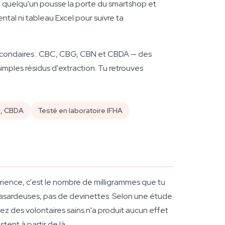
nd quelqu'un pousse la porte du smartshop et
al ni tableau Excel pour suivre ta
s secondaires : CBC, CBG, CBN et CBDA — des
simples résidus d'extraction. Tu retrouves
N, CBDA
Testé en laboratoire IFHA
rience, c'est le nombre de milligrammes que tu
 hasardeuses, pas de devinettes. Selon une étude
hez des volontaires sains n'a produit aucun effet
stent à partir de là.