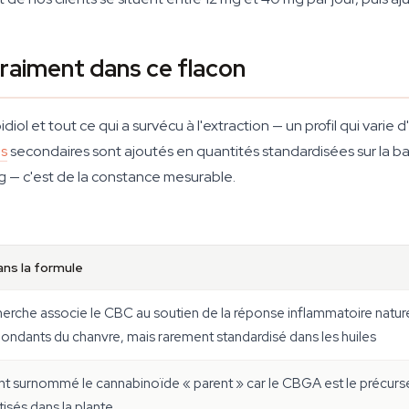
 vraiment dans ce flacon
l et tout ce qui a survécu à l'extraction — un profil qui varie d'
s
secondaires sont ajoutés en quantités standardisées sur la bas
g — c'est de la constance mesurable.
ans la formule
herche associe le CBC au soutien de la réponse inflammatoire nature
bondants du chanvre, mais rarement standardisé dans les huiles
t surnommé le cannabinoïde « parent » car le CBGA est le précurseu
isés dans la plante