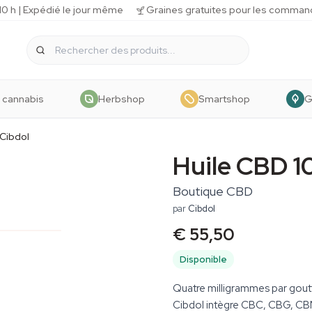
 h | Expédié le jour même
Graines gratuites pour les comman
 cannabis
Herbshop
Smartshop
G
 Cibdol
Huile CBD 1
Boutique CBD
par
Cibdol
€ 55,50
Disponible
Quatre milligrammes par goutt
Cibdol intègre CBC, CBG, CBN