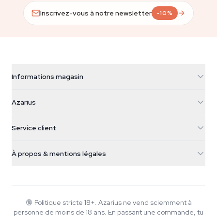
Inscrivez-vous à notre newsletter
-10%
Informations magasin
Azarius
Azarius
Galvaniweg 11
5482 TN Schijndel
Graines de cannabis
Service client
Nederland
Champignons magiques
Infos livraison
support@azarius.com
Smokeshop
À propos & mentions légales
+31(0)204897914
Politique de retour
Smartshop
À propos d'Azarius
Garantie qualité
Herbshop
Wiki
Nous contacter
Growshop
Blog
🔞
Politique stricte 18+. Azarius ne vend sciemment à
FAQ
personne de moins de 18 ans. En passant une commande, tu
Musique