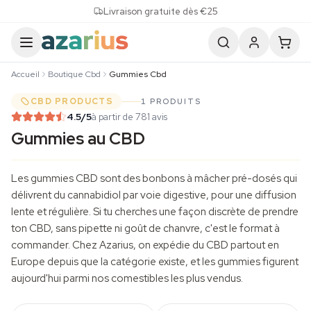
Skip to content
Livraison gratuite dès €25
Accueil
Boutique Cbd
Gummies Cbd
CBD PRODUCTS
1 PRODUITS
4.5
/5
à partir de 781 avis
Gummies au CBD
Les gummies CBD sont des bonbons à mâcher pré-dosés qui
délivrent du cannabidiol par voie digestive, pour une diffusion
lente et régulière. Si tu cherches une façon discrète de prendre
ton CBD, sans pipette ni goût de chanvre, c'est le format à
commander. Chez Azarius, on expédie du CBD partout en
Europe depuis que la catégorie existe, et les gummies figurent
aujourd'hui parmi nos comestibles les plus vendus.