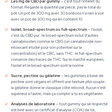
Les mg de CBD par gummy
— c'est tout l'intérêt du
format. Regarde la quantité par pièce, pas le total du
pot. Un pot de 300 mg avec 30 bonbons n'a rien à voir
avec un pot de 300 mg qui en contient 10.
Isolat, broad-spectrum ou full-spectrum
— l'isolat,
c'est du CBD pur ; le broad-spectrum inclut d'autres
cannabinoïdes comme le CBG (un cannabinoïde non-
intoxicant étudié pour son potentiel sur la
concentration) et le CBC, sans THC ; le full-spectrum
conserve des traces de THC. Sur le marché européen,
l'isolat et le broad-spectrum sont la norme.
Sucre, pectine ou gélatine
— les gummies à base de
pectine sont végans et offrent une texture plus souple ;
la gélatine donne le classique côté rebondi. Aucun n'est
supérieur à l'autre, mais ça compte si tu es végétarien.
Analyses de laboratoire
— tout gummy qui se respecte
est livré avec un certificat d'analyse (COA) de lot,