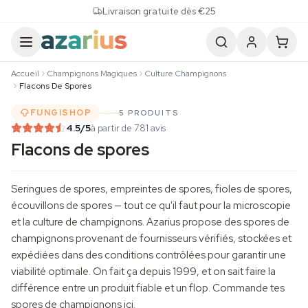
Skip to content
Livraison gratuite dès €25
Accueil
Champignons Magiques
Culture Champignons
Flacons De Spores
FUNGISHOP
5 PRODUITS
4.5
/5
à partir de 781 avis
Flacons de spores
Seringues de spores
,
empreintes de spores
, fioles de spores,
écouvillons de spores — tout ce qu'il faut pour la microscopie
et la
culture de champignons
. Azarius propose des spores de
champignons provenant de fournisseurs vérifiés, stockées et
expédiées dans des conditions contrôlées pour garantir une
viabilité optimale. On fait ça depuis 1999, et on sait faire la
différence entre un produit fiable et un flop. Commande tes
spores de champignons ici.