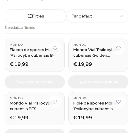
Filtres
Par défaut
5 produits affichés
MONDO
MONDO
Flacon de spores Mondo
Mondo Vial 'Psilocybe
'Psilocybe cubensis B+'
cubensis Golden
Teacher'
€ 19,99
€ 19,99
Ajouter au panier
Ajouter au panier
MONDO
MONDO
Mondo Vial 'Psilocybe
Fiole de spores Mondo
cubensis PES
'Psilocybe cubensis
Amazonian'
Moby Dick'
€ 19,99
€ 19,99