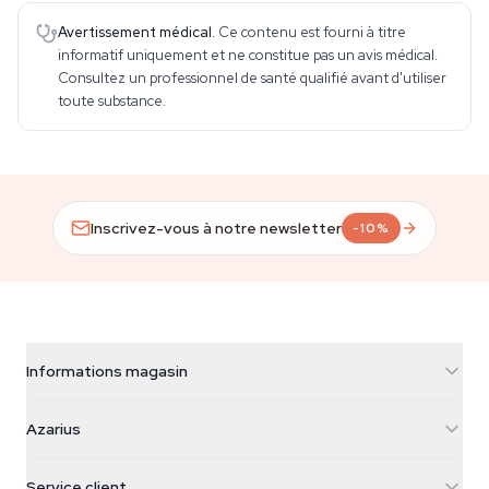
Avertissement médical.
Ce contenu est fourni à titre
informatif uniquement et ne constitue pas un avis médical.
Consultez un professionnel de santé qualifié avant d'utiliser
toute substance.
Inscrivez-vous à notre newsletter
-10%
Informations magasin
Azarius
Azarius
Galvaniweg 11
5482 TN Schijndel
Graines de cannabis
Service client