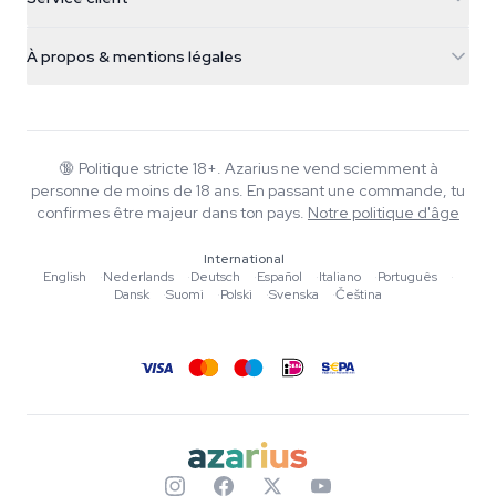
Nederland
Champignons magiques
Infos livraison
support@azarius.com
Smokeshop
À propos & mentions légales
+31(0)204897914
Politique de retour
Smartshop
À propos d'Azarius
Garantie qualité
Herbshop
Wiki
Nous contacter
Growshop
Blog
🔞
Politique stricte 18+. Azarius ne vend sciemment à
FAQ
personne de moins de 18 ans. En passant une commande, tu
Musique
Politique de confidentialité
confirmes être majeur dans ton pays.
Notre politique d'âge
Rédacteurs
International
Normes éditoriales
English
·
Nederlands
·
Deutsch
·
Español
·
Italiano
·
Português
·
Dansk
·
Suomi
·
Polski
·
Svenska
·
Čeština
Outils & Calculateurs
Promotions
Plan du site