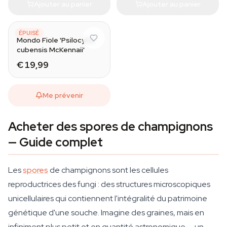
Ajouter au panier
Ajouter au panier
MONDO
ÉPUISÉ
Mondo Fiole 'Psilocybe
cubensis McKennaii'
€ 19,99
Me prévenir
Acheter des spores de champignons
— Guide complet
Les
spores
de champignons sont les cellules
reproductrices des fungi : des structures microscopiques
unicellulaires qui contiennent l'intégralité du patrimoine
génétique d'une souche. Imagine des graines, mais en
infiniment plus petit et en quantité astronomique — un