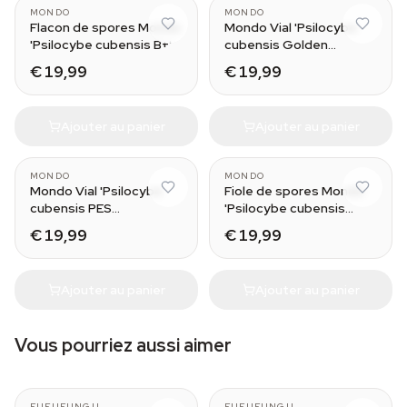
MONDO
MONDO
Flacon de spores Mondo
Mondo Vial 'Psilocybe
'Psilocybe cubensis B+'
cubensis Golden
Teacher'
€ 19,99
€ 19,99
Ajouter au panier
Ajouter au panier
MONDO
MONDO
Mondo Vial 'Psilocybe
Fiole de spores Mondo
cubensis PES
'Psilocybe cubensis
Amazonian'
Moby Dick'
€ 19,99
€ 19,99
Ajouter au panier
Ajouter au panier
Vous pourriez aussi aimer
FUFUFUNGU
FUFUFUNGU