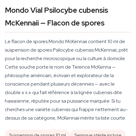
Mondo Vial Psilocybe cubensis
McKennaii — Flacon de spores
Le flacon de spores Mondo McKennaii contient 10 ml de
suspension de spores Psilocybe cubensis McKennaii, prêt
pour la recherche microscopique ou la culture à domicile.
Cette souche porte le nom de Terence McKenna —
philosophe américain, écrivain et explorateur de la
conscience pendant plusieurs décennies — avec le
double « ii » qui fait référence à la lignée cubensis dite
hawaïenne, réputée pour sa puissance marquée. Si tu
cherches une variété cubensis qui frappe nettement au-
dessus de sa catégorie, McKennaii mérite ta liste courte.
Suspension de spores 10 ml
Seringue stérile incluse