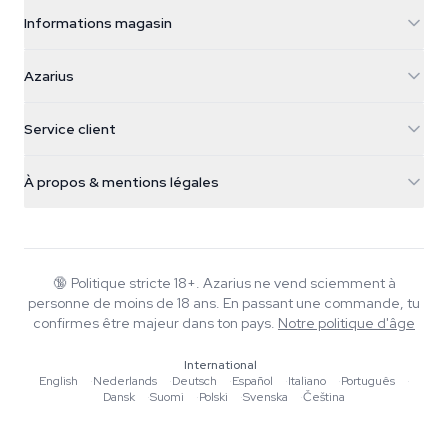
Informations magasin
Azarius
Azarius
Galvaniweg 11
5482 TN Schijndel
Graines de cannabis
Service client
Nederland
Champignons magiques
Infos livraison
support@azarius.com
Smokeshop
À propos & mentions légales
+31(0)204897914
Politique de retour
Smartshop
À propos d'Azarius
Garantie qualité
Herbshop
Wiki
Nous contacter
Growshop
Blog
🔞
Politique stricte 18+. Azarius ne vend sciemment à
FAQ
personne de moins de 18 ans. En passant une commande, tu
Rédacteurs
Politique de confidentialité
confirmes être majeur dans ton pays.
Notre politique d'âge
Normes éditoriales
International
Outils & Calculateurs
English
·
Nederlands
·
Deutsch
·
Español
·
Italiano
·
Português
·
Dansk
·
Suomi
·
Polski
·
Svenska
·
Čeština
Promotions
Plan du site