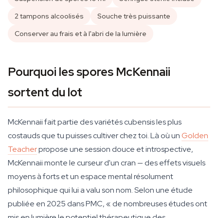
2 tampons alcoolisés
Souche très puissante
Conserver au frais et à l'abri de la lumière
Pourquoi les spores McKennaii
sortent du lot
McKennaii fait partie des variétés cubensis les plus
costauds que tu puisses cultiver chez toi. Là où un
Golden
Teacher
propose une session douce et introspective,
McKennaii monte le curseur d'un cran — des effets visuels
moyens à forts et un espace mental résolument
philosophique qui lui a valu son nom. Selon une étude
publiée en 2025 dans PMC, « de nombreuses études ont
mis en lumière le potentiel thérapeutique des