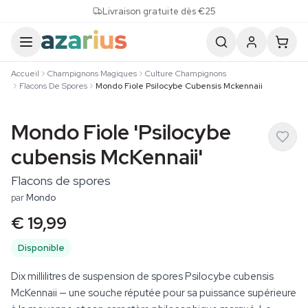
Skip to content
Livraison gratuite dès €25
Accueil
Champignons Magiques
Culture Champignons
Flacons De Spores
Mondo Fiole Psilocybe Cubensis Mckennaii
Mondo Fiole 'Psilocybe
cubensis McKennaii'
Flacons de spores
par
Mondo
€ 19,99
Disponible
Dix millilitres de suspension de spores Psilocybe cubensis
McKennaii — une souche réputée pour sa puissance supérieure