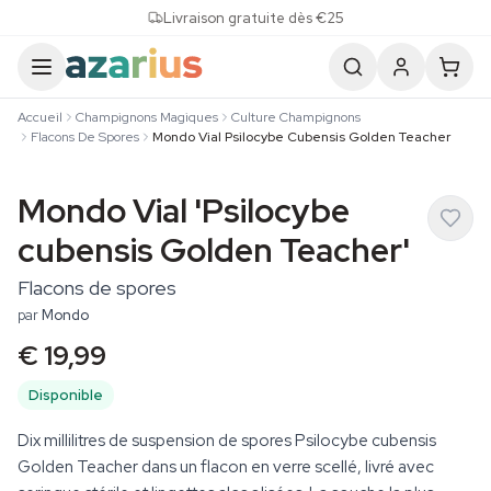
Skip to content
Livraison gratuite dès €25
Accueil
Champignons Magiques
Culture Champignons
Flacons De Spores
Mondo Vial Psilocybe Cubensis Golden Teacher
Mondo Vial 'Psilocybe
cubensis Golden Teacher'
Flacons de spores
par
Mondo
€ 19,99
Disponible
Dix millilitres de suspension de spores Psilocybe cubensis
Golden Teacher dans un flacon en verre scellé, livré avec