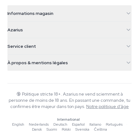
Informations magasin
Azarius
Azarius
Galvaniweg 11
5482 TN Schijndel
Graines de cannabis
Service client
Nederland
Champignons magiques
Infos livraison
support@azarius.com
Smokeshop
À propos & mentions légales
+31(0)204897914
Politique de retour
Smartshop
À propos d'Azarius
Garantie qualité
Herbshop
Wiki
Nous contacter
Growshop
Blog
🔞
Politique stricte 18+. Azarius ne vend sciemment à
FAQ
personne de moins de 18 ans. En passant une commande, tu
Musique
Politique de confidentialité
confirmes être majeur dans ton pays.
Notre politique d'âge
Rédacteurs
International
Normes éditoriales
English
·
Nederlands
·
Deutsch
·
Español
·
Italiano
·
Português
·
Dansk
·
Suomi
·
Polski
·
Svenska
·
Čeština
Outils & Calculateurs