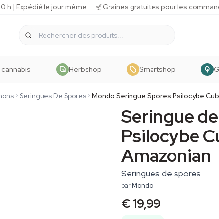
 h | Expédié le jour même
Graines gratuites pour les comman
 cannabis
Herbshop
Smartshop
G
nons
Seringues De Spores
Mondo Seringue Spores Psilocybe Cu
Seringue d
Psilocybe C
Amazonian
Seringues de spores
par
Mondo
€ 19,99