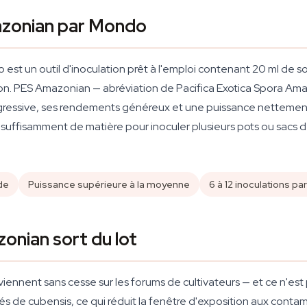
azonian par Mondo
t un outil d'inoculation prêt à l'emploi contenant 20 ml de so
on. PES Amazonian — abréviation de Pacifica Exotica Spora Amaz
 agressive, ses rendements généreux et une puissance netteme
 suffisamment de matière pour inoculer plusieurs pots ou sacs de
de
Puissance supérieure à la moyenne
6 à 12 inoculations pa
onian sort du lot
viennent sans cesse sur les forums de cultivateurs — et ce n'es
tés de cubensis, ce qui réduit la fenêtre d'exposition aux con