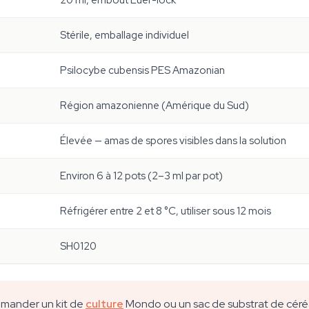
20 ml, embout Luer-lock
Stérile, emballage individuel
Psilocybe cubensis PES Amazonian
Région amazonienne (Amérique du Sud)
Élevée — amas de spores visibles dans la solution
Environ 6 à 12 pots (2–3 ml par pot)
Réfrigérer entre 2 et 8 °C, utiliser sous 12 mois
SH0120
mmander un kit de
culture
Mondo ou un sac de substrat de céréal