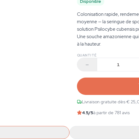
Disponible
Colonisation rapide, rendeme
moyenne — la seringue de sp
solution Psilocybe cubensis prê
Une souche amazonienne qui r
à la hauteur.
QUANTITÉ
Livraison gratuite dès € 25,
4.5
/5
à partir de 781 avis