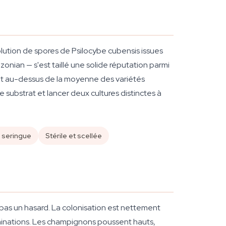
lution de spores de Psilocybe cubensis issues
onian — s'est taillé une solide réputation parmi
nt au-dessus de la moyenne des variétés
 substrat et lancer deux cultures distinctes à
r seringue
Stérile et scellée
t pas un hasard. La colonisation est nettement
taminations. Les champignons poussent hauts,