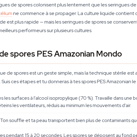
gues de spores colonisent plus lentement que les seringues de c
élium
ne commence à se propager. La culture liquide contient
liquide est plus rapide — mais les seringues de spores se conserve
eilleurs performeurs sur plusieurs cultures.
ue de spores PES Amazonian Mondo
ue de spores est un geste simple, mais la technique stérile est 
 Suis ces étapes et tu donneras à tes spores PES Amazonian le 
 les surfaces à l'alcool isopropylique (70 %). Travaille dans une bo
teins les ventilateurs, réduis au minimum les mouvements d'air.
. Ton souffle et ta peau transportent bien plus de contaminants que
s pendant 15 à 20 secondes. Les spores se déposent au fond pen