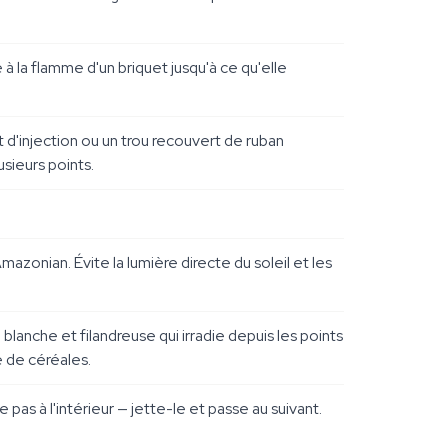
le à la flamme d'un briquet jusqu'à ce qu'elle
t d'injection ou un trou recouvert de ruban
usieurs points.
azonian. Évite la lumière directe du soleil et les
lanche et filandreuse qui irradie depuis les points
e de céréales.
pas à l'intérieur — jette-le et passe au suivant.