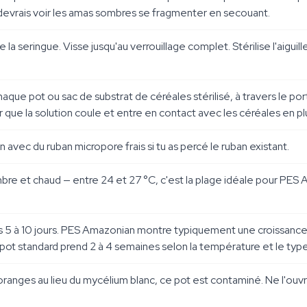
 devrais voir les amas sombres se fragmenter en secouant.
de la seringue. Visse jusqu'au verrouillage complet. Stérilise l'aiguil
haque pot ou sac de substrat de céréales stérilisé, à travers le por
r que la solution coule et entre en contact avec les céréales en pl
avec du ruban micropore frais si tu as percé le ruban existant.
re et chaud — entre 24 et 27 °C, c'est la plage idéale pour PES Am
ès 5 à 10 jours. PES Amazonian montre typiquement une croissance b
 pot standard prend 2 à 4 semaines selon la température et le typ
ranges au lieu du mycélium blanc, ce pot est contaminé. Ne l'ouvre 