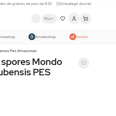
des de graines de plus de €25
Emballage discret
Plus
rowshop
Smokeshop
Soldes
bensis Pes Amazonian
e spores Mondo
ubensis PES