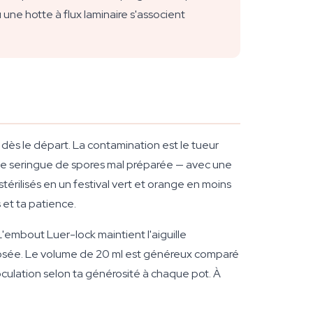
 une hotte à flux laminaire s'associent
dès le départ. La contamination est le tueur
Une seringue de spores mal préparée — avec une
rilisés en un festival vert et orange en moins
 et ta patience.
'embout Luer-lock maintient l'aiguille
posée. Le volume de 20 ml est généreux comparé
noculation selon ta générosité à chaque pot. À