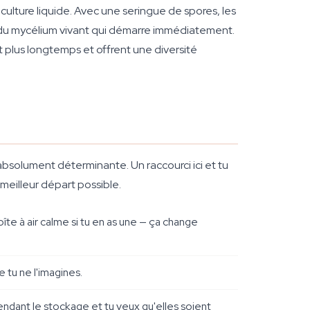
ulture liquide. Avec une seringue de spores, les
 du mycélium vivant qui démarre immédiatement.
nt plus longtemps et offrent une diversité
absolument déterminante. Un raccourci ici et tu
meilleur départ possible.
îte à air calme si tu en as une — ça change
 tu ne l'imagines.
dant le stockage et tu veux qu'elles soient