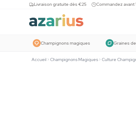
Skip to content
Livraison gratuite dès €25
Commandez avant 10
Champignons magiques
Graines de
Accueil
Champignons Magiques
Culture Champig