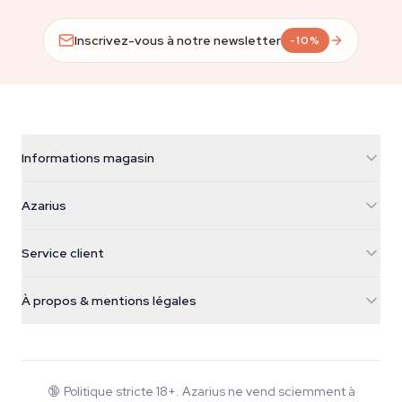
Inscrivez-vous à notre newsletter
-10%
Informations magasin
Azarius
Azarius
Galvaniweg 11
5482 TN Schijndel
Graines de cannabis
Service client
Nederland
Champignons magiques
Infos livraison
support@azarius.com
Smokeshop
À propos & mentions légales
+31(0)204897914
Politique de retour
Smartshop
À propos d'Azarius
Garantie qualité
Herbshop
Wiki
Nous contacter
Growshop
Blog
🔞
Politique stricte 18+. Azarius ne vend sciemment à
FAQ