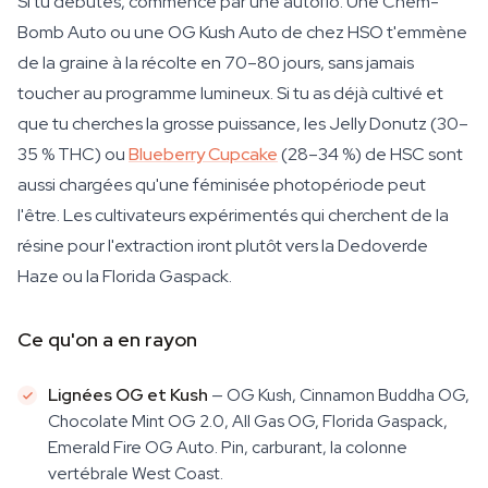
Si tu débutes, commence par une autoflo. Une Chem-
Bomb Auto ou une OG Kush Auto de chez HSO t'emmène
de la graine à la récolte en 70–80 jours, sans jamais
toucher au programme lumineux. Si tu as déjà cultivé et
que tu cherches la grosse puissance, les Jelly Donutz (30–
35 % THC) ou
Blueberry Cupcake
(28–34 %) de HSC sont
aussi chargées qu'une féminisée photopériode peut
l'être. Les cultivateurs expérimentés qui cherchent de la
résine pour l'extraction iront plutôt vers la Dedoverde
Haze ou la Florida Gaspack.
Ce qu'on a en rayon
Lignées OG et Kush
— OG Kush, Cinnamon Buddha OG,
Chocolate Mint OG 2.0, All Gas OG, Florida Gaspack,
Emerald Fire OG Auto. Pin, carburant, la colonne
vertébrale West Coast.