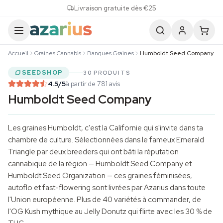
Skip to content
Livraison gratuite dès €25
Accueil
Graines Cannabis
Banques Graines
Humboldt Seed Company
SEEDSHOP
30 PRODUITS
4.5
/5
à partir de 781 avis
Humboldt Seed Company
Les graines Humboldt, c'est la Californie qui s'invite dans ta
chambre de culture. Sélectionnées dans le fameux Emerald
Triangle par deux breeders qui ont bâti la réputation
cannabique de la région — Humboldt Seed Company et
Humboldt Seed Organization
— ces graines féminisées,
autoflo et fast-flowering sont livrées par Azarius dans toute
l'Union européenne. Plus de 40 variétés à commander, de
l'OG Kush mythique au Jelly Donutz qui flirte avec les 30 % de