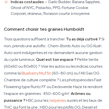
Indicas costaudes
— Garlic Budder, Banana Sapphire,
Ghost of NYC, Pistachio, PPD, Fortune Cookie.
Corporel, résineux, floraison courte à moyenne.
Comment choisir tes graines Humboldt
Trois questions suffisent à trancher.
Tu as déjà cultivé ?
Si
non, prends une autoflo : Chem-Bomb Auto ou OG Kush
Auto sont indulgentes et ne demandent aucune gestion
du cycle lumineux.
Quel est ton espace ?
Petite tente
(60x60 ou 80x80) ? Vise les autos ou les indicas courtes
comme la
Blueberry Muffin
(60–80 cm) ou l'All Gas OG.
Chambre de culture complète ? Les photopériodes Fast
Flowering type Runtz FF ou Dedoverde Haze te rendront
l'espace en grammes : 450–600 g/m².
Arômes ou
puissance ?
HSC pour les
terpènes
sucrés et les taux de
THC qui font la une ; HSO pour les profils OG, Diesel et