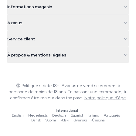
Informations magasin
Azarius
Azarius
Galvaniweg 11
5482 TN Schijndel
Graines de cannabis
Service client
Nederland
Champignons magiques
Infos livraison
support@azarius.com
Smokeshop
À propos & mentions légales
+31(0)204897914
Politique de retour
Smartshop
À propos d'Azarius
Garantie qualité
Herbshop
Wiki
Nous contacter
Growshop
Blog
🔞
Politique stricte 18+. Azarius ne vend sciemment à
FAQ
personne de moins de 18 ans. En passant une commande, tu
Rédacteurs
Politique de confidentialité
confirmes être majeur dans ton pays.
Notre politique d'âge
Normes éditoriales
International
Outils & Calculateurs
English
·
Nederlands
·
Deutsch
·
Español
·
Italiano
·
Português
·
Dansk
·
Suomi
·
Polski
·
Svenska
·
Čeština
Promotions
Plan du site