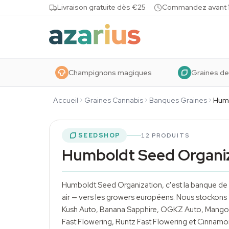
Skip to content
Livraison gratuite dès €25
Commandez avant 10
Champignons magiques
Graines de
Accueil
Graines Cannabis
Banques Graines
Humb
SEEDSHOP
12 PRODUITS
Humboldt Seed Organi
Humboldt Seed Organization, c'est la banque de 
air — vers les growers européens. Nous stockons
Kush Auto, Banana Sapphire, OGKZ Auto, Mango O
Fast Flowering, Runtz Fast Flowering et Cinnamon