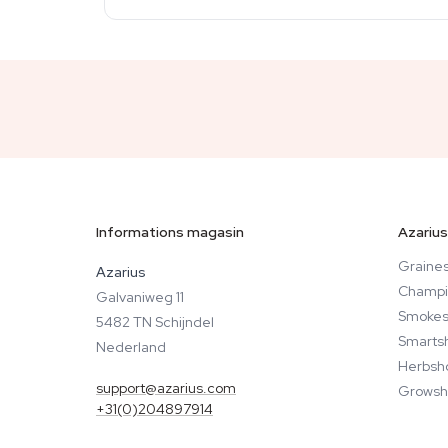
Informations magasin
Azarius
Graines
Azarius
Champi
Galvaniweg 11
Smokes
5482 TN Schijndel
Smarts
Nederland
Herbsh
support@azarius.com
Growsh
+31(0)204897914