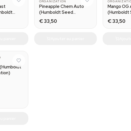
ORGANIZATION
ORGANIZATI
ast
Pineapple Chem Auto
Mango OG 
mboldt
(Humboldt Seed
(Humboldt
tion)
Organization)
Organizatio
€ 33,50
€ 33,50
u panier
Ajouter au panier
Ajout
D
 (Humboldt
tion)
u panier