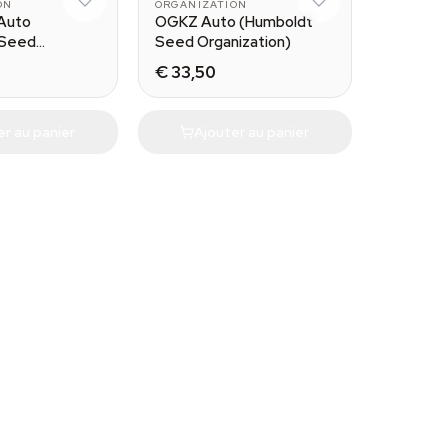
ON
ORGANIZATION
Auto
OGKZ Auto (Humboldt
 Seed
Seed Organization)
n)
€ 33,50
er au panier
Ajouter au panier