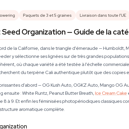
lowering
Paquets de 3 et 5 graines
Livraison dans toute l'UE
 Seed Organization — Guide de la caté
rd de la Californie, dans le triangle d'émeraude — Humboldt, Me
der y sélectionne ses lignées sur de très grandes populations 
cohérent, où chaque variété a été testée à l'échelle commerciale 
i cherchent du terpène Cali authentique plutôt que des copies
utoflorissantes d'abord — OG Kush Auto, OGKZ Auto, Mango OG A
g ensuite : White Runtz, Peanut Butter Breath,
Ice Cream Cake
u de 8 à 9. Et enfin les féminisées photopériodiques classiqu
a structure aromatique complète.
ganization