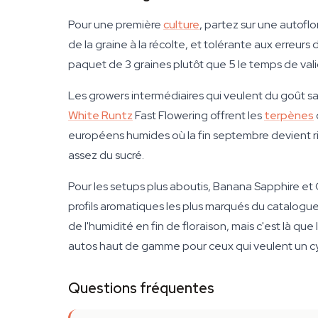
Pour une première
culture
, partez sur une autofl
de la graine à la récolte, et tolérante aux erre
paquet de 3 graines plutôt que 5 le temps de valid
Les growers intermédiaires qui veulent du goût san
White Runtz
Fast Flowering offrent les
terpènes
européens humides où la fin septembre devient ris
assez du sucré.
Pour les setups plus aboutis, Banana Sapphire et
profils aromatiques les plus marqués du catalogue
de l'humidité en fin de floraison, mais c'est là
autos haut de gamme pour ceux qui veulent un cyc
Questions fréquentes