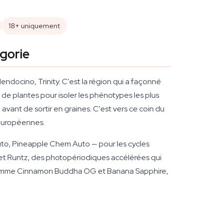
18+ uniquement
gorie
ndocino, Trinity. C'est la région qui a façonné
de plantes pour isoler les phénotypes les plus
avant de sortir en graines. C'est vers ce coin du
 européennes.
uto, Pineapple Chem Auto — pour les cycles
et Runtz, des photopériodiques accélérées qui
es comme Cinnamon Buddha OG et Banana Sapphire,