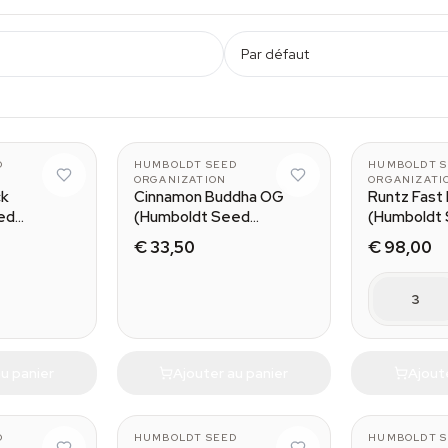
Par défaut
D
HUMBOLDT SEED
HUMBOLDT S
ORGANIZATION
ORGANIZATI
ck
Cinnamon Buddha OG
Runtz Fast 
ed
(Humboldt Seed
(Humboldt
Organization)
Organizatio
€ 33,50
€ 98,00
3
u panier
Ajouter au panier
Ajout
D
HUMBOLDT SEED
HUMBOLDT S