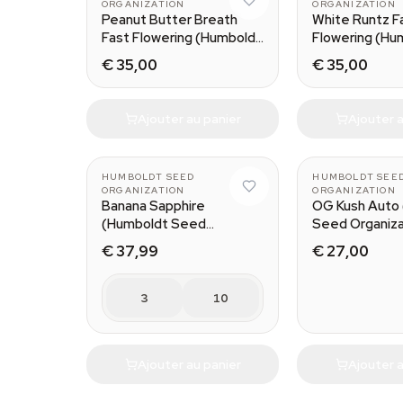
ORGANIZATION
ORGANIZATION
Peanut Butter Breath
White Runtz F
Fast Flowering (Humboldt
Flowering (Hu
Seed Organization)
Seed Organiza
€ 35,00
€ 35,00
Ajouter au panier
Ajouter a
HUMBOLDT SEED
HUMBOLDT SEE
ORGANIZATION
ORGANIZATION
Banana Sapphire
OG Kush Auto
(Humboldt Seed
Seed Organiza
Organization)
€ 37,99
€ 27,00
3
10
Ajouter au panier
Ajouter a