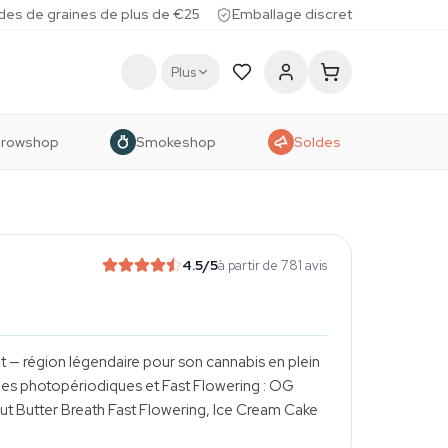
des de graines de plus de €25
Emballage discret
Plus
rowshop
Smokeshop
Soldes
4.5
/5
à partir de 781 avis
 — région légendaire pour son cannabis en plein
ées photopériodiques et Fast Flowering : OG
 Butter Breath Fast Flowering, Ice Cream Cake