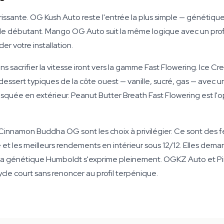
orissante. OG Kush Auto reste l'entrée la plus simple — généti
urs de débutant. Mango OG Auto suit la même logique avec un pro
er votre installation.
s sacrifier la vitesse iront vers la gamme Fast Flowering. Ice C
dessert typiques de la côte ouest — vanille, sucré, gas — avec u
quée en extérieur. Peanut Butter Breath Fast Flowering est l'op
 Cinnamon Buddha OG sont les choix à privilégier. Ce sont des
 et les meilleurs rendements en intérieur sous 12/12. Elles dem
 que la génétique Humboldt s'exprime pleinement. OGKZ Auto et
le court sans renoncer au profil terpénique.