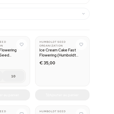
EED
HUMBOLDT SEED
ON
ORGANIZATION
Flowering
Ice Cream Cake Fast
 Seed
Flowering (Humboldt
n)
Seed Organization)
€ 35,00
10
er au panier
Ajouter au panier
EED
HUMBOLDT SEED