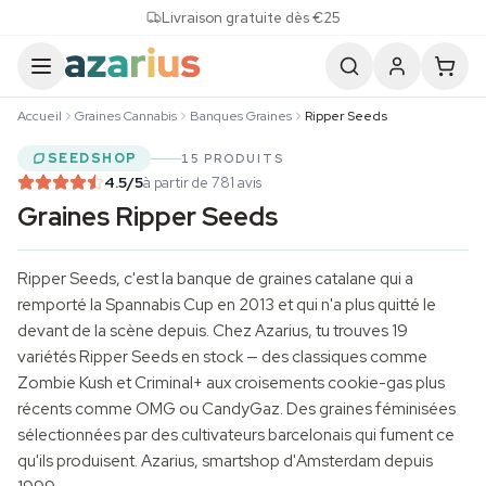
Skip to content
Livraison gratuite dès €25
Accueil
Graines Cannabis
Banques Graines
Ripper Seeds
SEEDSHOP
15 PRODUITS
4.5
/5
à partir de 781 avis
Graines Ripper Seeds
Ripper Seeds, c'est la banque de graines catalane qui a
remporté la Spannabis Cup en 2013 et qui n'a plus quitté le
devant de la scène depuis. Chez Azarius, tu trouves 19
variétés Ripper Seeds en stock — des classiques comme
Zombie Kush et Criminal+ aux croisements cookie-gas plus
récents comme OMG ou CandyGaz. Des graines féminisées
sélectionnées par des cultivateurs barcelonais qui fument ce
qu'ils produisent. Azarius, smartshop d'Amsterdam depuis