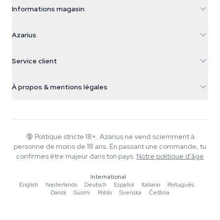
Informations magasin
Azarius
Azarius
Galvaniweg 11
5482 TN Schijndel
Graines de cannabis
Service client
Nederland
Champignons magiques
Infos livraison
support@azarius.com
Smokeshop
À propos & mentions légales
+31(0)204897914
Politique de retour
Smartshop
À propos d'Azarius
Garantie qualité
Herbshop
Wiki
Nous contacter
Growshop
Blog
🔞
Politique stricte 18+. Azarius ne vend sciemment à
FAQ
personne de moins de 18 ans. En passant une commande, tu
Musique
Politique de confidentialité
confirmes être majeur dans ton pays.
Notre politique d'âge
Rédacteurs
International
Normes éditoriales
English
·
Nederlands
·
Deutsch
·
Español
·
Italiano
·
Português
·
Dansk
·
Suomi
·
Polski
·
Svenska
·
Čeština
Outils & Calculateurs
Promotions