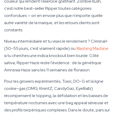
couleur qui rendent l'exercice gratifiant. Zombie Kush,
c'est notre best-seller Ripper toutes catégories
confondues — on en envoie plus que n'importe quelle
autre variété de la marque, et les retours clients sont
constants.
Niveau intermédiaire et tu vises le rendement ? Criminal+
(50–55 jours, c'est vraiment rapide) ou
Washing Machine
si tu cherches une indica knockout bien lourde. Côté
sativa, Ripper Haze reste l'évidence : de la génétique
Amnesia Haze sans les 11 semaines de floraison.
Pour les growers expérimentés, Toxic, DO-G et la ligne
cookie-gas (OMG, KmintZ, CandyGaz, EyeBallz)
récompensent le topping, la défoliation et les baisses de
température nocturnes avec une bag appeal sérieuse et
des profils terpéniques complexes. Dans le doute, pars sur