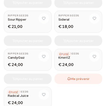
Ajouter au panier
Ajouter au panier
RIPPER SEEDS
RIPPER SEEDS
Sour Ripper
Sideral
€ 21,00
€ 18,00
Ajouter au panier
Ajouter au panier
RIPPER SEEDS
RIPPER SEEDS
ÉPUISÉ
CandyGaz
KmintZ
€ 24,00
€ 24,00
Ajouter au panier
Me prévenir
RIPPER SEEDS
ÉPUISÉ
Radical Juice
€ 24,00