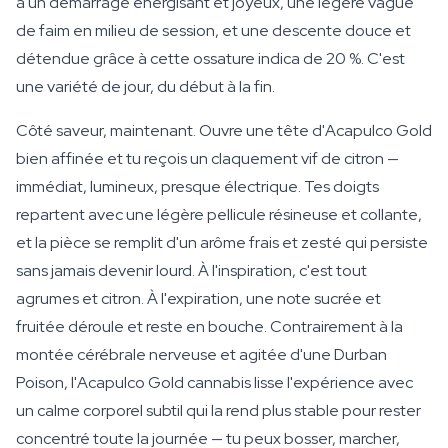
à un démarrage énergisant et joyeux, une légère vague
de faim en milieu de session, et une descente douce et
détendue grâce à cette ossature indica de 20 %. C'est
une variété de jour, du début à la fin.
Côté saveur, maintenant. Ouvre une tête d'Acapulco Gold
bien affinée et tu reçois un claquement vif de citron —
immédiat, lumineux, presque électrique. Tes doigts
repartent avec une légère pellicule résineuse et collante,
et la pièce se remplit d'un arôme frais et zesté qui persiste
sans jamais devenir lourd. À l'inspiration, c'est tout
agrumes et citron. À l'expiration, une note sucrée et
fruitée déroule et reste en bouche. Contrairement à la
montée cérébrale nerveuse et agitée d'une Durban
Poison, l'Acapulco Gold cannabis lisse l'expérience avec
un calme corporel subtil qui la rend plus stable pour rester
concentré toute la journée — tu peux bosser, marcher,