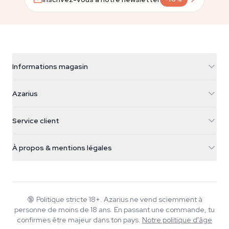
Informations magasin
Azarius
Azarius
Galvaniweg 11
5482 TN Schijndel
Graines de cannabis
Service client
Nederland
Champignons magiques
Infos livraison
support@azarius.com
Smokeshop
À propos & mentions légales
+31(0)204897914
Politique de retour
Smartshop
À propos d'Azarius
Garantie qualité
Herbshop
Wiki
Nous contacter
Growshop
Blog
🔞
Politique stricte 18+. Azarius ne vend sciemment à
FAQ
personne de moins de 18 ans. En passant une commande, tu
Musique
Politique de confidentialité
confirmes être majeur dans ton pays.
Notre politique d'âge