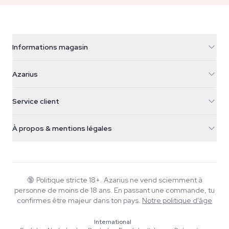
Informations magasin
Azarius
Azarius
Galvaniweg 11
5482 TN Schijndel
Graines de cannabis
Service client
Nederland
Champignons magiques
Infos livraison
support@azarius.com
Smokeshop
À propos & mentions légales
+31(0)204897914
Politique de retour
Smartshop
À propos d'Azarius
Garantie qualité
Herbshop
Wiki
Nous contacter
Growshop
Blog
🔞
Politique stricte 18+. Azarius ne vend sciemment à
FAQ
personne de moins de 18 ans. En passant une commande, tu
Musique
Politique de confidentialité
confirmes être majeur dans ton pays.
Notre politique d'âge
Rédacteurs
International
Normes éditoriales