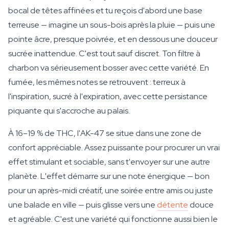
bocal de têtes affinées et tu reçois d'abord une base
terreuse — imagine un sous-bois après la pluie — puis une
pointe âcre, presque poivrée, et en dessous une douceur
sucrée inattendue. C'est tout sauf discret. Ton filtre à
charbon va sérieusement bosser avec cette variété. En
fumée, les mêmes notes se retrouvent : terreux à
l'inspiration, sucré à l'expiration, avec cette persistance
piquante qui s'accroche au palais.
À 16–19 % de THC, l'AK-47 se situe dans une zone de
confort appréciable. Assez puissante pour procurer un vrai
effet stimulant et sociable, sans t'envoyer sur une autre
planète. L'effet démarre sur une note énergique — bon
pour un après-midi créatif, une soirée entre amis ou juste
une balade en ville — puis glisse vers une
détente
douce
et agréable. C'est une variété qui fonctionne aussi bien le