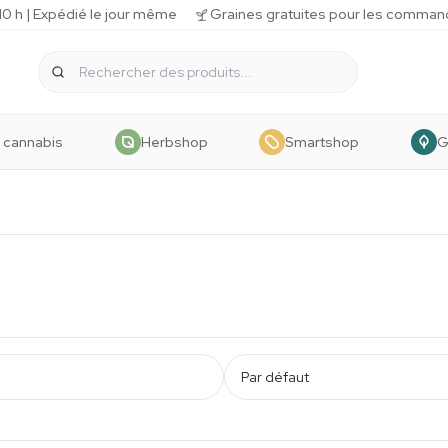
 h | Expédié le jour même
Graines gratuites pour les comman
 cannabis
Herbshop
Smartshop
G
Par défaut
10