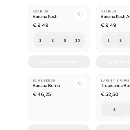
AZARIUS
AZARIUS
Banana Kush
Banana Kush A
€ 9,49
€ 9,49
1
3
5
10
1
3
Ajouter au panier
Ajouter a
BOMB SEEDS
BARNEY'S FARM
Banana Bomb
Tropicanna Ba
€ 46,25
€ 52,50
3