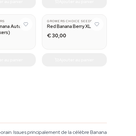
er au panier
Ajouter au panier
RS
GROWERS CHOICE SEEDS
nana Auto
Red Banana Berry XL
kers)
€ 30,00
er au panier
Ajouter au panier
ain. Issues principalement de la célèbre Banana