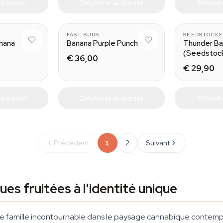
u panier
Ajouter au panier
Ajout
FAST BUDS
SEEDSTOCKE
nana
Banana Purple Punch
Thunder Ba
(Seedstoc
€ 36,00
€ 29,90
u panier
Ajouter au panier
Ajout
Précédent
1
2
Suivant
es fruitées à l'identité unique
 famille incontournable dans le paysage cannabique contempor