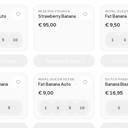
RESERVA PRIVADA
ROYAL QUEE
uto
Strawberry Banana
Fat Banana
€ 95,00
€ 9,50
5
10
1
3
u panier
Ajouter au panier
Ajout
ROYAL QUEEN SEEDS
DUTCH PASS
nana
Fat Banana Auto
Banana Bla
€ 9,00
€ 16,95
5
1
3
5
10
3