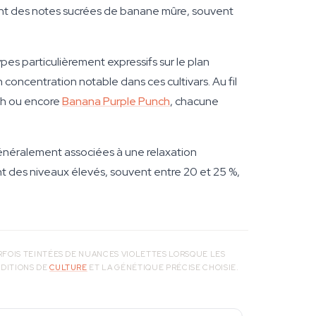
nent des notes sucrées de banane mûre, souvent
s particulièrement expressifs sur le plan
oncentration notable dans ces cultivars. Au fil
ch ou encore
Banana Purple Punch
, chacune
 généralement associées à une relaxation
des niveaux élevés, souvent entre 20 et 25 %,
FOIS TEINTÉES DE NUANCES VIOLETTES LORSQUE LES
DITIONS DE
CULTURE
ET LA GÉNÉTIQUE PRÉCISE CHOISIE.