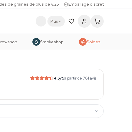
des de graines de plus de €25
Emballage discret
Plus
rowshop
Smokeshop
Soldes
4.5
/5
à partir de 781 avis