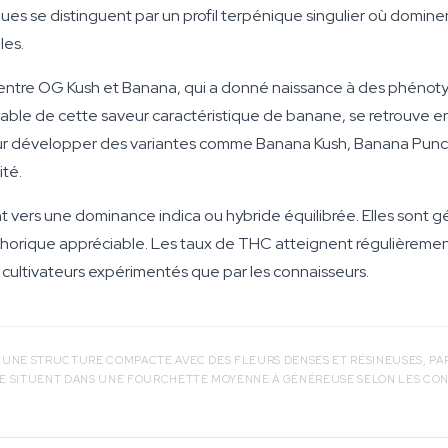
ues se distinguent par un profil terpénique singulier où domi
les.
entre OG Kush et Banana, qui a donné naissance à des phénotype
ble de cette saveur caractéristique de banane, se retrouve en c
 pour développer des variantes comme Banana Kush, Banana Pun
ité.
nt vers une dominance indica ou hybride équilibrée. Elles sont
que appréciable. Les taux de THC atteignent régulièrement 
s cultivateurs expérimentés que par les connaisseurs.
UNE STRUCTURE COMPACTE AVEC DES FLEURS DENSES ET RÉSINEUSES, PAR
E SITUENT DANS UNE FOURCHETTE MOYENNE À GÉNÉREUSE SELON LES CON