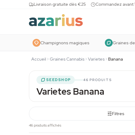
Skip to content
Livraison gratuite dès €25
Commandez avant 10
Champignons magiques
Graines de
Accueil
Graines Cannabis
Varietes
Banana
SEEDSHOP
46 PRODUITS
Varietes Banana
Filtres
46 produits affichés