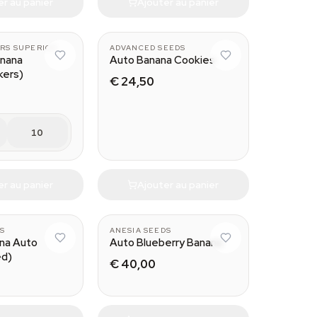
er au panier
Ajouter au panier
RS SUPERIOR
ADVANCED SEEDS
anana
Auto Banana Cookies
kers)
€ 24,50
10
er au panier
Ajouter au panier
DS
ANESIA SEEDS
na Auto
Auto Blueberry Banana
ed)
€ 40,00