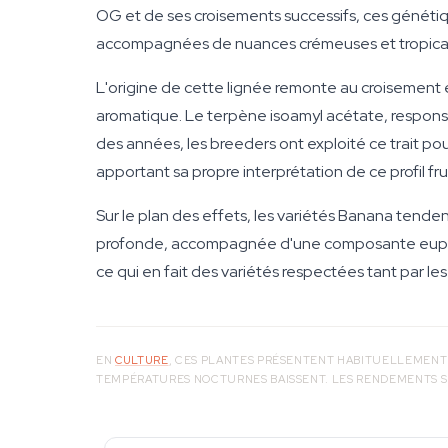
OG et de ses croisements successifs, ces génétiq
accompagnées de nuances crémeuses et tropica
L'origine de cette lignée remonte au croisement 
aromatique. Le terpène isoamyl acétate, responsa
des années, les breeders ont exploité ce trait
apportant sa propre interprétation de ce profil fru
Sur le plan des effets, les variétés Banana tende
profonde, accompagnée d'une composante euphori
ce qui en fait des variétés respectées tant par le
EN
CULTURE
, CES PLANTES PRÉSENTENT HABITUELLEMENT 
TEMPÉRATURES NOCTURNES BAISSENT. LES RENDEMENTS S