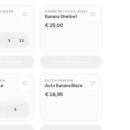
N SEEDS
GROWERS CHOICE SEEDS
Banana Sherbet
€ 25,00
5
10
er au panier
Ajouter au panier
3
ION
DUTCH PASSION
ze
Auto Banana Blaze
€ 16,95
5