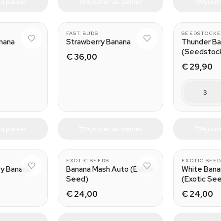
u panier
Ajouter au panier
Ajout
FAST BUDS
SEEDSTOCKE
nana
Strawberry Banana
Thunder B
(Seedstoc
€ 36,00
€ 29,90
3
u panier
Ajouter au panier
Ajout
EXOTIC SEEDS
EXOTIC SEE
ry Banana
Banana Mash Auto (Exotic
White Bana
Seed)
(Exotic Se
€ 24,00
€ 24,00