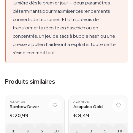
lumière dès le premier jour — deux paramètres
déterminants pour maximiser ces rendements
couverts de trichomes. Et si tu prévois de
transformer ta récolte en haschich ou en
concentrés, un jeu de sacs à bubble hash ou une
presse à pollen t'aideront à exploiter toute cette
résine comme il faut.
Produits similaires
AZARIUS
AZARIUS
Rainbow Driver
Acapulco Gold
€ 20,99
€ 8,49
1
3
5
10
1
3
5
10