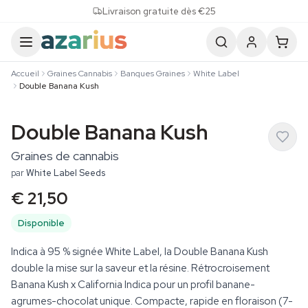
Skip to content
Livraison gratuite dès €25
Accueil
Graines Cannabis
Banques Graines
White Label
Double Banana Kush
Double Banana Kush
Graines de cannabis
par
White Label Seeds
€ 21,50
Disponible
Indica à 95 % signée White Label, la Double Banana Kush
double la mise sur la saveur et la résine. Rétrocroisement
Banana Kush x California Indica pour un profil banane-
agrumes-chocolat unique. Compacte, rapide en floraison (7-