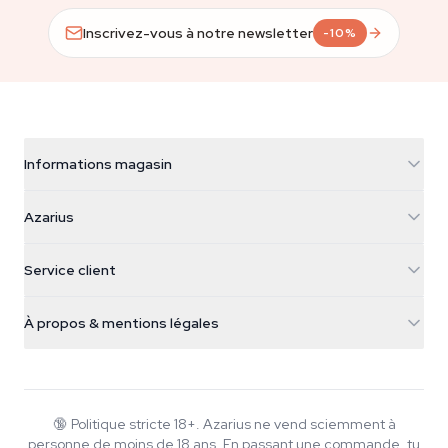
Inscrivez-vous à notre newsletter
-10%
Informations magasin
Azarius
Azarius
Galvaniweg 11
5482 TN Schijndel
Graines de cannabis
Service client
Nederland
Champignons magiques
Infos livraison
support@azarius.com
Smokeshop
À propos & mentions légales
+31(0)204897914
Politique de retour
Smartshop
À propos d'Azarius
Garantie qualité
Herbshop
Wiki
Nous contacter
Growshop
Blog
🔞
Politique stricte 18+. Azarius ne vend sciemment à
FAQ
personne de moins de 18 ans. En passant une commande, tu