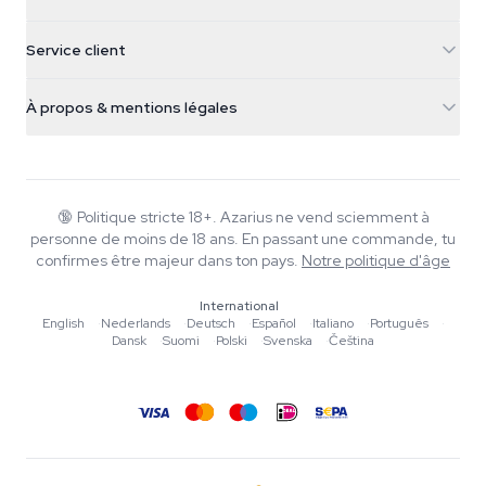
Galvaniweg 11
5482 TN Schijndel
Graines de cannabis
Service client
Nederland
Champignons magiques
Infos livraison
support@azarius.com
Smokeshop
À propos & mentions légales
+31(0)204897914
Politique de retour
Smartshop
À propos d'Azarius
Garantie qualité
Herbshop
Wiki
Nous contacter
Growshop
Blog
🔞
Politique stricte 18+. Azarius ne vend sciemment à
FAQ
personne de moins de 18 ans. En passant une commande, tu
Rédacteurs
Politique de confidentialité
confirmes être majeur dans ton pays.
Notre politique d'âge
Normes éditoriales
International
Outils & Calculateurs
English
·
Nederlands
·
Deutsch
·
Español
·
Italiano
·
Português
·
Dansk
·
Suomi
·
Polski
·
Svenska
·
Čeština
Promotions
Plan du site