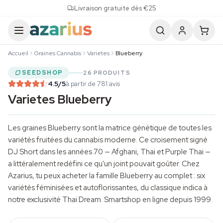
Skip to content
Livraison gratuite dès €25
Accueil
Graines Cannabis
Varietes
Blueberry
SEEDSHOP
26 PRODUITS
4.5
/5
à partir de 781 avis
Varietes Blueberry
Les graines Blueberry sont la matrice génétique de toutes les
variétés fruitées du cannabis moderne. Ce croisement signé
DJ Short dans les années 70 — Afghani, Thai et Purple Thai —
a littéralement redéfini ce qu'un joint pouvait goûter. Chez
Azarius, tu peux acheter la famille Blueberry au complet : six
variétés féminisées et autoflorissantes, du classique indica à
notre exclusivité Thai Dream.
Smartshop
en ligne depuis 1999.