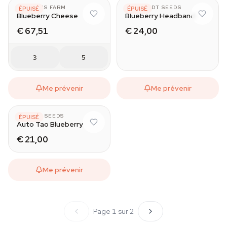
BARNEY'S FARM
HUMBOLDT SEEDS
ÉPUISÉ
ÉPUISÉ
Blueberry Cheese
Blueberry Headband
€ 67,51
€ 24,00
3
5
Me prévenir
Me prévenir
TOP TAO SEEDS
ÉPUISÉ
Auto Tao Blueberry
€ 21,00
Me prévenir
Page 1 sur 2