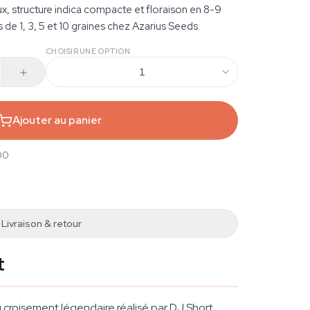
eux, structure indica compacte et floraison en 8-9
de 1, 3, 5 et 10 graines chez Azarius Seeds.
CHOISIR UNE OPTION
1
Ajouter au panier
00
Livraison & retour
t
 croisement légendaire réalisé par DJ Short