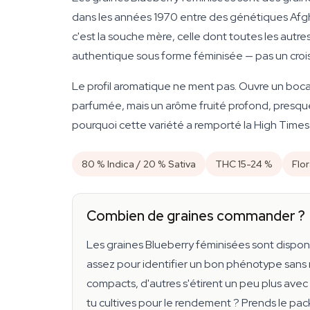
dans les années 1970 entre des génétiques Afgha
c'est la souche mère, celle dont toutes les aut
authentique sous forme féminisée — pas un crois
Le profil aromatique ne ment pas. Ouvre un boca
parfumée, mais un arôme fruité profond, presque
pourquoi cette variété a remporté la High Times
80 % Indica / 20 % Sativa
THC 15-24 %
Flo
Combien de graines commander ?
Les graines Blueberry féminisées sont disponibl
assez pour identifier un bon phénotype sans m
compacts, d'autres s'étirent un peu plus avec l'
tu cultives pour le rendement ? Prends le pack