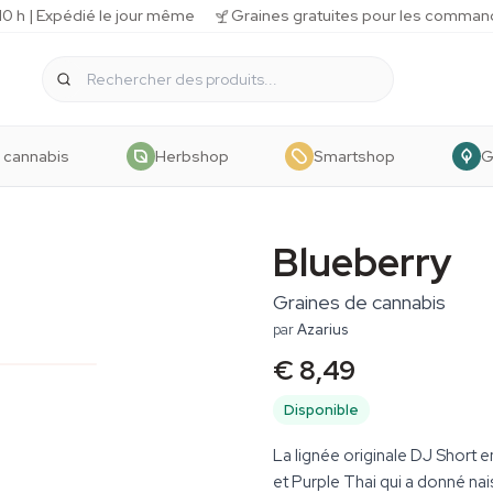
 h | Expédié le jour même
Graines gratuites pour les comman
 cannabis
Herbshop
Smartshop
G
Blueberry
Graines de cannabis
par
Azarius
€ 8,49
Disponible
La lignée originale DJ Short 
et Purple Thai qui a donné na