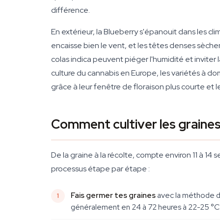
différence.
En extérieur, la Blueberry s'épanouit dans les c
encaisse bien le vent, et les têtes denses sèchen
colas indica peuvent piéger l'humidité et invite
culture du cannabis en Europe, les variétés à do
grâce à leur fenêtre de floraison plus courte et 
Comment cultiver les graines
De la graine à la récolte, compte environ 11 à 14 
processus étape par étape :
Fais germer tes graines
avec la méthode de
généralement en 24 à 72 heures à 22-25 °C.