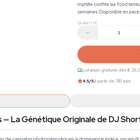
myrtille confite sur fond terr
semaines. Disponible en packs 
QUANTITÉ
Livraison gratuite dès € 25,
4.5
/5
à partir de 781 avis
s — La Génétique Originale de DJ Shor
es de cannabis photopériodiques à dominance indica, issues du