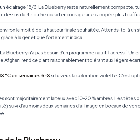
un éclairage 18/6. La Blueberry reste naturellement compacte, tu
e au-dessus du 4e ou 5e nœud encourage une canopée plus touffue
nviron la moitié de la hauteur finale souhaitée. Attends-toi à un st
s grâce à la génétique fortement indica.
 La Blueberry n'a pas besoin d'un programme nutritif agressif. Un e
fghani rend ce plant raisonnablement tolérant aux légers écarts
18 °C en semaines 6-8
si tu veux la coloration violette. C'est o
s sont majoritairement laiteux avec 10-20 % ambrés. Les têtes d
dité) suivi d'au moins deux semaines d'affinage en bocaux de ver
pe.