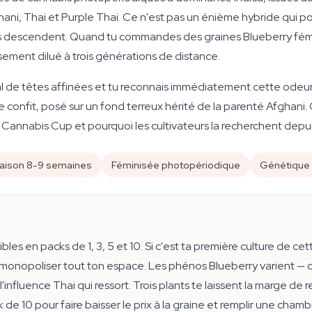
ni, Thai et Purple Thai. Ce n'est pas un énième hybride qui po
res descendent. Quand tu commandes des graines Blueberry fémin
ement dilué à trois générations de distance.
l de têtes affinées et tu reconnais immédiatement cette odeur 
 confit, posé sur un fond terreux hérité de la parenté Afghani.
 Cannabis Cup et pourquoi les cultivateurs la recherchent depui
raison 8-9 semaines
Féminisée photopériodique
Génétique 
es en packs de 1, 3, 5 et 10. Si c'est ta première culture de cette
onopoliser tout ton espace. Les phénos Blueberry varient — certa
influence Thai qui ressort. Trois plants te laissent la marge de r
 de 10 pour faire baisser le prix à la graine et remplir une cha