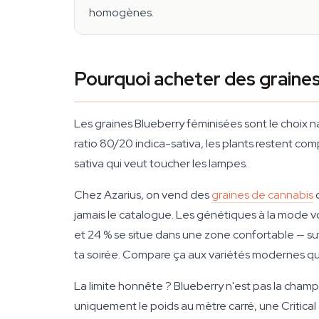
homogènes.
Pourquoi acheter des graine
Les graines Blueberry féminisées sont le choix na
ratio 80/20 indica-sativa, les plants restent c
sativa qui veut toucher les lampes.
Chez Azarius, on vend des
graines de cannabis
d
jamais le catalogue. Les génétiques à la mode vo
et 24 % se situe dans une zone confortable — 
ta soirée. Compare ça aux variétés modernes qui
La limite honnête ? Blueberry n'est pas la champ
uniquement le poids au mètre carré, une Critical 