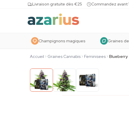
Skip to content
Livraison gratuite dès €25
Commandez avant 10
Champignons magiques
Graines de
Accueil
Graines Cannabis
Feminisees
Blueberry