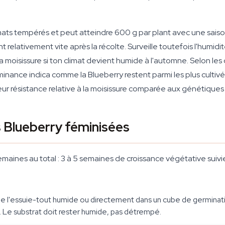
limats tempérés et peut atteindre 600 g par plant avec une sais
t relativement vite après la récolte. Surveille toutefois l'humid
r la moisissure si ton climat devient humide à l'automne. Selon 
minance indica comme la Blueberry restent parmi les plus culti
leur résistance relative à la moisissure comparée aux génétiques
 Blueberry féminisées
semaines au total : 3 à 5 semaines de croissance végétative suivi
 l'essuie-tout humide ou directement dans un cube de germinatio
 Le substrat doit rester humide, pas détrempé.