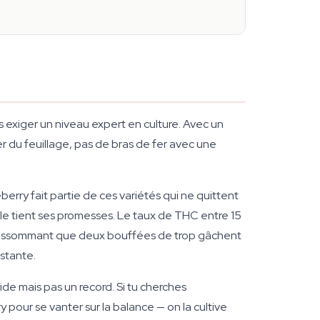
ns exiger un niveau expert en culture. Avec un
 du feuillage, pas de bras de fer avec une
rry fait partie de ces variétés qui ne quittent
lle tient ses promesses. Le taux de THC entre 15
i assommant que deux bouffées de trop gâchent
stante.
de mais pas un record. Si tu cherches
 pour se vanter sur la balance — on la cultive