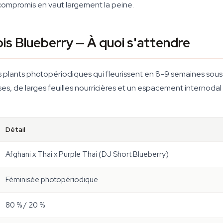
 compromis en vaut largement la peine.
bis Blueberry — À quoi s'attendre
 plants photopériodiques qui fleurissent en 8-9 semaines sous u
, de larges feuilles nourricières et un espacement internodal se
Détail
Afghani x Thai x Purple Thai (DJ Short Blueberry)
Féminisée photopériodique
80 % / 20 %