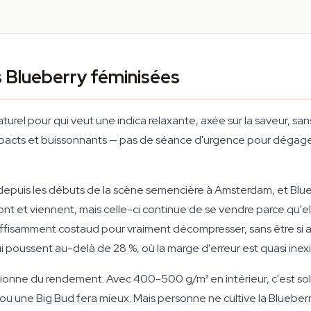
s Blueberry féminisées
turel pour qui veut une indica relaxante, axée sur la saveur, sa
ompacts et buissonnants — pas de séance d'urgence pour dégager
epuis les débuts de la scène semencière à Amsterdam, et Bluebe
nt et viennent, mais celle-ci continue de se vendre parce qu'e
suffisamment costaud pour vraiment décompresser, sans être s
 poussent au-delà de 28 %, où la marge d'erreur est quasi inexi
ionne du rendement. Avec 400-500 g/m² en intérieur, c'est soli
ou une Big Bud fera mieux. Mais personne ne cultive la Blueberry