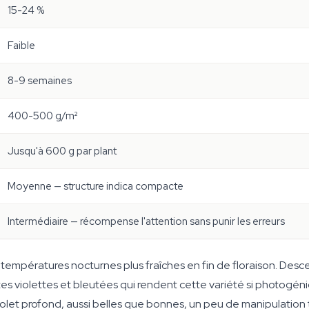
15-24 %
Faible
8-9 semaines
400-500 g/m²
Jusqu'à 600 g par plant
Moyenne — structure indica compacte
Intermédiaire — récompense l'attention sans punir les erreurs
aux températures nocturnes plus fraîches en fin de floraison. D
tes violettes et bleutées qui rendent cette variété si photogéniq
n violet profond, aussi belles que bonnes, un peu de manipulatio