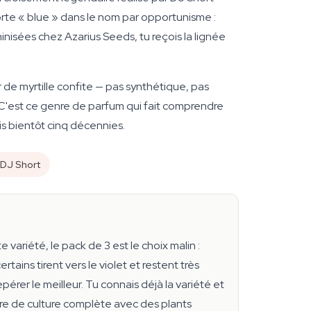
rte « blue » dans le nom par opportunisme :
isées chez Azarius Seeds, tu reçois la lignée
de myrtille confite — pas synthétique, pas
 C'est ce genre de parfum qui fait comprendre
s bientôt cinq décennies.
DJ Short
 variété, le pack de 3 est le choix malin :
ins tirent vers le violet et restent très
epérer le meilleur. Tu connais déjà la variété et
mbre de culture complète avec des plants