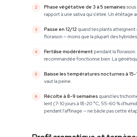
Phase végétative de 3 à 5 semaines
sous 
rapport à une sativa qui s'étire. Un étêtag
Passe en 12/12
quand tes plants atteignent e
floraison — moins que la plupart des hybride
Fertilise modérément
pendant la floraison.
recommandée fonctionne bien. La génétique A
Baisse les températures nocturnes à 15-
vaut la peine.
Récolte à 8-9 semaines
quand les trichome
lent (7-10 jours à 18-20 °C, 55-60 % d'humi
pendant l'affinage — ne bâcle pas cette éta