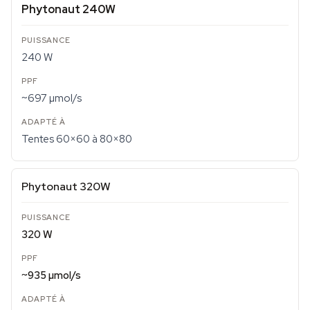
Phytonaut 240W
240 W
~697 µmol/s
Tentes 60×60 à 80×80
Phytonaut 320W
320 W
~935 µmol/s