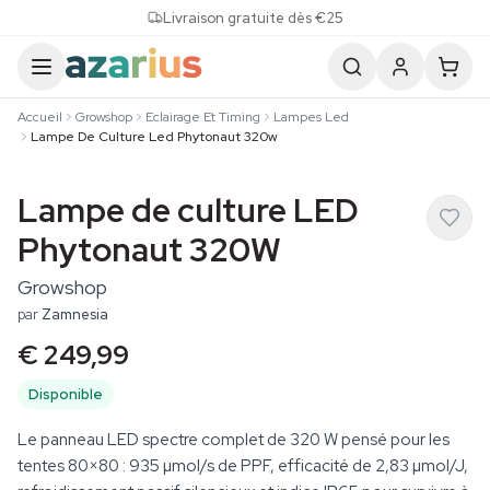
Skip to content
Livraison gratuite dès €25
Accueil
Growshop
Eclairage Et Timing
Lampes Led
Lampe De Culture Led Phytonaut 320w
Lampe de culture LED
Phytonaut 320W
Growshop
par
Zamnesia
€ 249,99
Disponible
Le panneau LED spectre complet de 320 W pensé pour les
tentes 80×80 : 935 µmol/s de PPF, efficacité de 2,83 µmol/J,