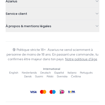
Azarius
Galvaniweg 11
5482 TN Schijndel
Graines de cannabis
Service client
Nederland
Champignons magiques
Infos livraison
support@azarius.com
Smokeshop
À propos & mentions légales
+31(0)204897914
Politique de retour
Smartshop
À propos d'Azarius
Garantie qualité
Herbshop
Wiki
Nous contacter
Growshop
Blog
🔞
Politique stricte 18+. Azarius ne vend sciemment à
FAQ
personne de moins de 18 ans. En passant une commande, tu
Rédacteurs
Politique de confidentialité
confirmes être majeur dans ton pays.
Notre politique d'âge
Normes éditoriales
International
Outils & Calculateurs
English
·
Nederlands
·
Deutsch
·
Español
·
Italiano
·
Português
·
Dansk
·
Suomi
·
Polski
·
Svenska
·
Čeština
Promotions
Plan du site