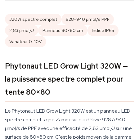
320W spectre complet
928–940 µmol/s PPF
2,83 µmol/J
Panneau 80×80 cm
Indice IP65
Variateur 0–10V
Phytonaut LED Grow Light 320W —
la puissance spectre complet pour
tente 80×80
Le Phytonaut LED Grow Light 320W est un panneau LED
spectre complet signé Zamnesia qui délivre 928 à 940
µmol/s de PPF avec une efficacité de 2,83 µmol/J sur une
surface de 80×80 cm. C'est le poids moyen de la gamme