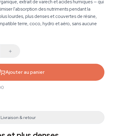
organique, extrait de varech et acides humiques — qui
imiser l'absorption des nutriments pendant la
 plus lourdes, plus denses et couvertes de résine,
mpatible terre, coco, hydro et aéro, sans aucune
Ajouter au panier
00
Livraison & retour
es et plus denses