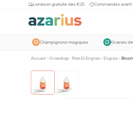
Skip to content
Livraison gratuite dès €25
Commandez avant 10
Champignons magiques
Graines de
Accueil
Growshop
Pots Et Engrais
Engrais
Bloom