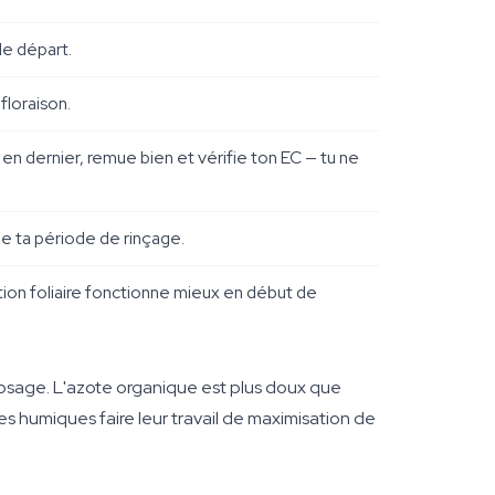
de départ.
floraison.
en dernier, remue bien et vérifie ton EC — tu ne
de ta période de rinçage.
sation foliaire fonctionne mieux en début de
urdosage. L'azote organique est plus doux que
es humiques faire leur travail de maximisation de