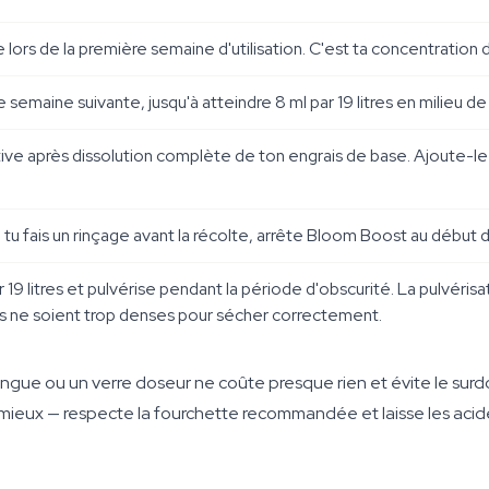
ve lors de la première semaine d'utilisation. C'est ta concentration 
semaine suivante, jusqu'à atteindre 8 ml par 19 litres en milieu de 
ve après dissolution complète de ton engrais de base. Ajoute-le 
i tu fais un rinçage avant la récolte, arrête Bloom Boost au début 
par 19 litres et pulvérise pendant la période d'obscurité. La pulvéri
es ne soient trop denses pour sécher correctement.
seringue ou un verre doseur ne coûte presque rien et évite le s
s mieux — respecte la fourchette recommandée et laisse les acid