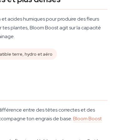
h et acides humiques pour produire des fleurs
 tes plantes, Bloom Boost agit sur la capacité
ainage.
ible terre, hydro et aéro
a différence entre des têtes correctes et des
i accompagne ton engrais de base.
Bloom Boost