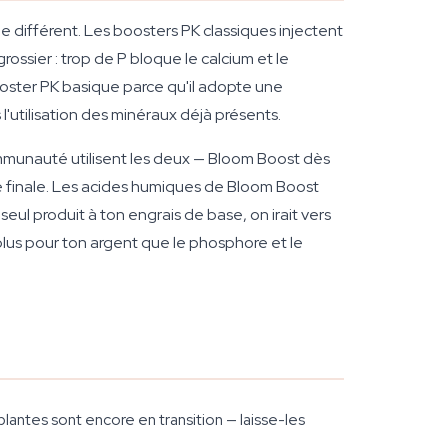
 différent. Les boosters PK classiques injectent
rossier : trop de P bloque le calcium et le
ooster PK basique parce qu'il adopte une
l'utilisation des minéraux déjà présents.
mmunauté utilisent les deux — Bloom Boost dès
ée finale. Les acides humiques de Bloom Boost
seul produit à ton engrais de base, on irait vers
lus pour ton argent que le phosphore et le
lantes sont encore en transition — laisse-les