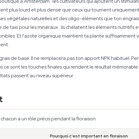
outique à Amsterdam : les cultivateurs qui ajoutent un stimulate
nt plus lourd et plus dense que ceux qui tournent uniquement 
 végétales naturelles et des oligo-éléments que ton engrais 
 taxi pour les minéraux : ils chélatent les éléments nutritifs e
onibles. Et l'azote organique maintient ta plante suffisamment
ent.
ais de base. Il ne remplacera pas ton apport NPK habituel. Pens
 ce sont les touches finales qui rendent le résultat mémorable.
sultats passent au niveau supérieur.
t
t chacun a un rôle précis pendant la floraison.
Pourquoi c'est important en floraison