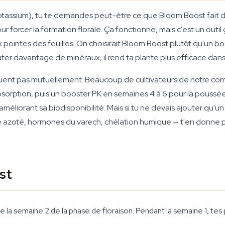
potassium), tu te demandes peut-être ce que Bloom Boost fait de
 forcer la formation florale. Ça fonctionne, mais c'est un outil g
pointes des feuilles. On choisirait Bloom Boost plutôt qu'un b
ter davantage de minéraux, il rend ta plante plus efficace dans 
cluent pas mutuellement. Beaucoup de cultivateurs de notre co
absorption, puis un booster PK en semaines 4 à 6 pour la pouss
améliorant sa biodisponibilité. Mais si tu ne devais ajouter qu'un 
e azoté, hormones du varech, chélation humique — t'en donne p
st
a semaine 2 de la phase de floraison. Pendant la semaine 1, tes p