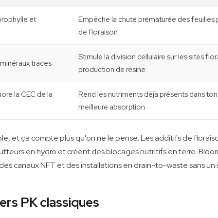
orophylle et
Empêche la chute prématurée des feuilles p
de floraison
Stimule la division cellulaire sur les sites f
t minéraux traces
production de résine
iore la CEC de la
Rend les nutriments déjà présents dans ton 
meilleure absorption
e, et ça compte plus qu'on ne le pense. Les additifs de florais
tteurs en hydro et créent des blocages nutritifs en terre. Blo
s des canaux NFT et des installations en drain-to-waste sans un
ers PK classiques