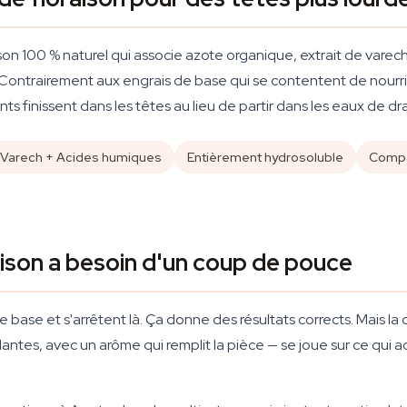
son 100 % naturel qui associe azote organique, extrait de varec
 Contrairement aux engrais de base qui se contentent de nourrir
 finissent dans les têtes au lieu de partir dans les eaux de dr
 Varech + Acides humiques
Entièrement hydrosoluble
Compat
aison a besoin d'un coup de pouce
de base et s'arrêtent là. Ça donne des résultats corrects. Mais l
lantes, avec un arôme qui remplit la pièce — se joue sur ce qu