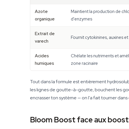
Azote
Maintient la production de chl
organique
d'enzymes
Extrait de
Fournit cytokinines, auxines e
varech
Acides
Chélate les nutriments et amél
humiques
zone racinaire
Tout dans la formule est entièrement hydrosolubl
les lignes de goutte-à-goutte, bouchent les gou
encrasser ton système — on l'a fait tourner dan
Bloom Boost face aux boost