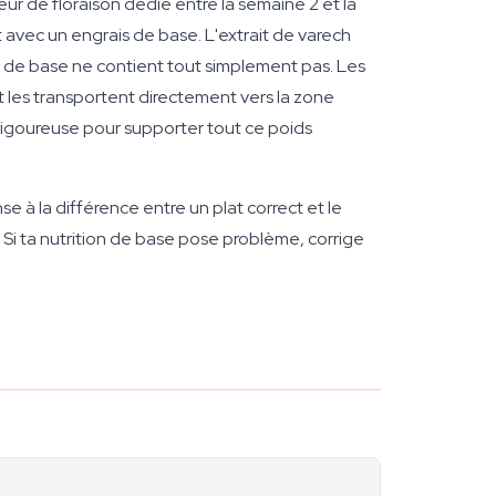
ur de floraison dédié entre la semaine 2 et la
avec un engrais de base. L'extrait de varech
de base ne contient tout simplement pas. Les
t les transportent directement vers la zone
 vigoureuse pour supporter tout ce poids
e à la différence entre un plat correct et le
 Si ta nutrition de base pose problème, corrige