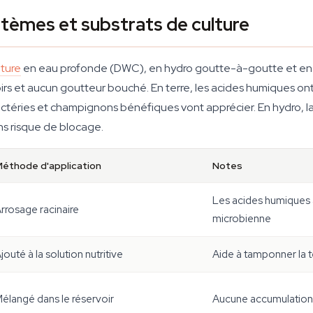
stèmes et substrats de culture
lture
en eau profonde (DWC), en hydro goutte-à-goutte et en 
voirs et aucun goutteur bouché. En terre, les acides humiques on
 bactéries et champignons bénéfiques vont apprécier. En hydro, l
ns risque de blocage.
éthode d'application
Notes
Les acides humiques a
rrosage racinaire
microbienne
jouté à la solution nutritive
Aide à tamponner la t
élangé dans le réservoir
Aucune accumulation d