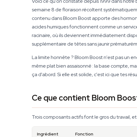
Voici ce qu'on constate depuis 1999 dans notre b
semaine 8 de floraison récoltent systématiqueme
contenu dans Bloom Boost apporte des hormones
acides humiques fonctionnent comme un service de
racinaire, où ils deviennent immédiatement disp
supplémentaire de têtes sans jaunir prématurém
La limite honnête ? Bloom Boost n'est pas un engr
même plat bien assaisonné : la base compte, mais
ça d'abord. Si elle est solide, c'est ici que tes ré
Ce que contient Bloom Boos
Trois composants actifs font le gros du travail, e
Ingrédient
Fonction