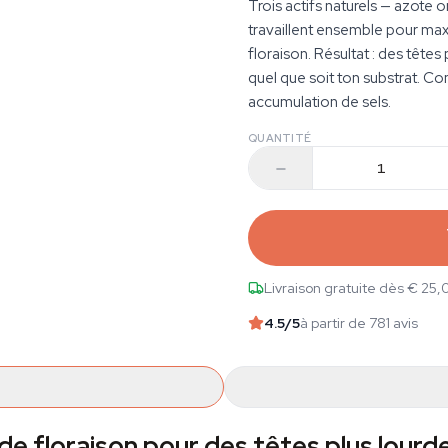
Trois actifs naturels — azote 
travaillent ensemble pour max
floraison. Résultat : des têtes
quel que soit ton substrat. Co
accumulation de sels.
QUANTITÉ
Livraison gratuite dès € 25,
4.5
/5
à partir de 781 avis
de floraison pour des têtes plus lourd