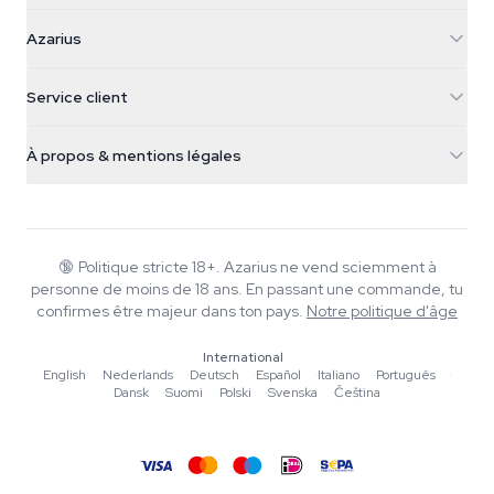
Azarius
Azarius
Galvaniweg 11
5482 TN Schijndel
Graines de cannabis
Service client
Nederland
Champignons magiques
Infos livraison
support@azarius.com
Smokeshop
À propos & mentions légales
+31(0)204897914
Politique de retour
Smartshop
À propos d'Azarius
Garantie qualité
Herbshop
Wiki
Nous contacter
Growshop
Blog
🔞
Politique stricte 18+. Azarius ne vend sciemment à
FAQ
personne de moins de 18 ans. En passant une commande, tu
Musique
Politique de confidentialité
confirmes être majeur dans ton pays.
Notre politique d'âge
Rédacteurs
International
Normes éditoriales
English
·
Nederlands
·
Deutsch
·
Español
·
Italiano
·
Português
·
Dansk
·
Suomi
·
Polski
·
Svenska
·
Čeština
Outils & Calculateurs
Promotions
Plan du site