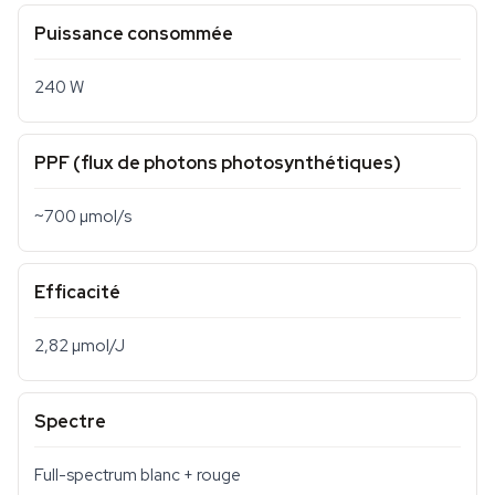
Puissance consommée
240 W
PPF (flux de photons photosynthétiques)
~700 µmol/s
Efficacité
2,82 µmol/J
Spectre
Full-spectrum blanc + rouge