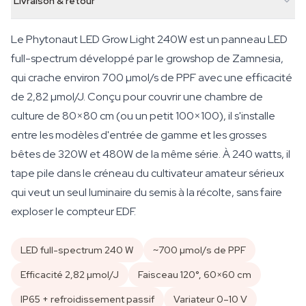
Livraison & retour
Le Phytonaut LED Grow Light 240W est un panneau LED
full-spectrum développé par le growshop de Zamnesia,
qui crache environ 700 µmol/s de PPF avec une efficacité
de 2,82 µmol/J. Conçu pour couvrir une chambre de
culture de 80×80 cm (ou un petit 100×100), il s'installe
entre les modèles d'entrée de gamme et les grosses
bêtes de 320W et 480W de la même série. À 240 watts, il
tape pile dans le créneau du cultivateur amateur sérieux
qui veut un seul luminaire du semis à la récolte, sans faire
exploser le compteur EDF.
LED full-spectrum 240 W
~700 µmol/s de PPF
Efficacité 2,82 µmol/J
Faisceau 120°, 60×60 cm
IP65 + refroidissement passif
Variateur 0–10 V