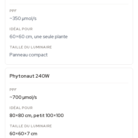
~350 µmol/s
60×60 cm, une seule plante
Panneau compact
Phytonaut 240W
~700 µmol/s
80×80 cm, petit 100×100
60×60×7 cm