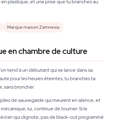
 en plastique, et une prise que tu branches au
Marque maison Zamnesia
ue en chambre de culture
qu'on tend à un débutant qui se lance dans sa
haute pour les heures éteintes, tu branches ta
r, sans broncher.
s piles de sauvegarde qui meurent en silence, et
canique, lui, continue de tourner. Si le
d'écran qui clignote, pas de black-out programmé