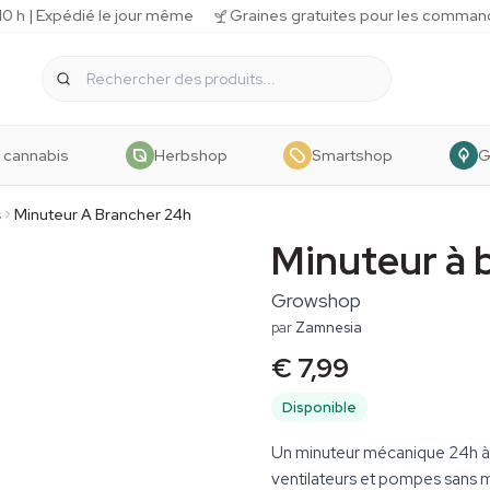
 h | Expédié le jour même
Graines gratuites pour les comman
 cannabis
Herbshop
Smartshop
G
s
Minuteur A Brancher 24h
Minuteur à 
Growshop
par
Zamnesia
€ 7,99
Disponible
Un minuteur mécanique 24h à 
ventilateurs et pompes sans me