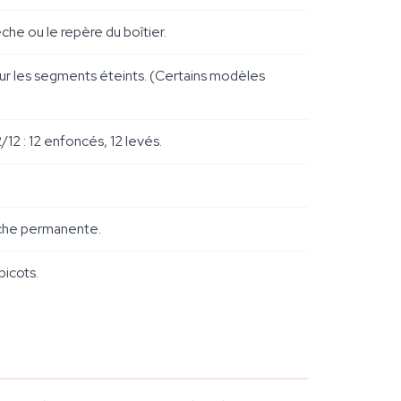
èche ou le repère du boîtier.
r les segments éteints. (Certains modèles
/12 : 12 enfoncés, 12 levés.
arche permanente.
picots.