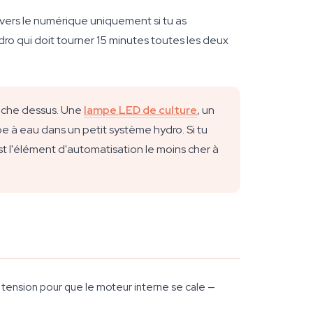
 vers le numérique uniquement si tu as
ro qui doit tourner 15 minutes toutes les deux
anche dessus. Une
lampe LED de culture
, un
mpe à eau dans un petit système hydro. Si tu
t l'élément d'automatisation le moins cher à
tension pour que le moteur interne se cale —