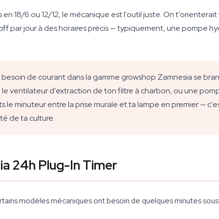
 18/6 ou 12/12, le mécanique est l'outil juste. On t'orienterait
f par jour à des horaires précis — typiquement, une pompe hyd
qui a besoin de courant dans la gamme growshop Zamnesia se br
e, le ventilateur d'extraction de ton filtre à charbon, ou une po
le minuteur entre la prise murale et ta lampe en premier — c'es
té de ta culture.
ia 24h Plug-In Timer
ertains modèles mécaniques ont besoin de quelques minutes sous 