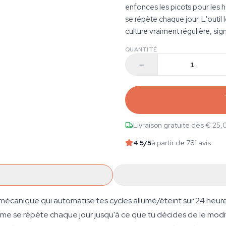
enfonces les picots pour les 
se répète chaque jour. L'outil
culture vraiment régulière, si
QUANTITÉ
Livraison gratuite dès € 25,
4.5
/5
à partir de 781 avis
écanique qui automatise tes cycles allumé/éteint sur 24 heures
e se répète chaque jour jusqu'à ce que tu décides de le modifi