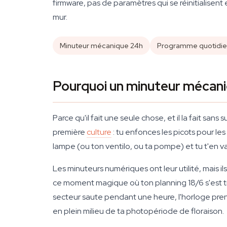
firmware, pas de paramètres qui se réinitialisen
mur.
Minuteur mécanique 24h
Programme quotidie
Pourquoi un minuteur mécani
Parce qu'il fait une seule chose, et il la fait s
première
culture
: tu enfonces les picots pour les
lampe (ou ton ventilo, ou ta pompe) et tu t'en v
Les minuteurs numériques ont leur utilité, mais 
ce moment magique où ton planning 18/6 s'est tr
secteur saute pendant une heure, l'horloge pren
en plein milieu de ta photopériode de floraison.