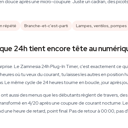
t en douce après une micro-coupure. Juste un cadran, des picots
n répété
Branche-et-c'est-parti
Lampes, ventilos, pompes
que 24h tient encore tête au numériq
ans surprise. Le Zamnesia 24h Plug-In Timer, c'est exactement ce 
 heures où tu veux du courant, tu laisses les autres en position 
as. Le même cycle de 24 heures tourne en boucle, jour après jou
ils ont aussi des menus que les débutants règlent de travers, de
ansformé en 4/20 après une coupure de courant nocturne. Le mé
d une heure de retard, point final. Pas de retour à 00:00, pas 