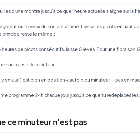
illes d'une montre jusqu'à ce que l'heure actuelle s'aligne sur la fl
egment où tu veux du courant
allumé
. Laisse les picots
en haut
pou
le principe reste le même.)
 heures de picots consécutifs, laisse 6 levés. Pour une floraison 12
e sur la prise du minuteur.
'il y en a un) est bien en position « auto » ou minuteur — pas en m
ême programme 24h chaque jour jusqu'à ce que tu redéplaces les 
ue ce minuteur n'est pas