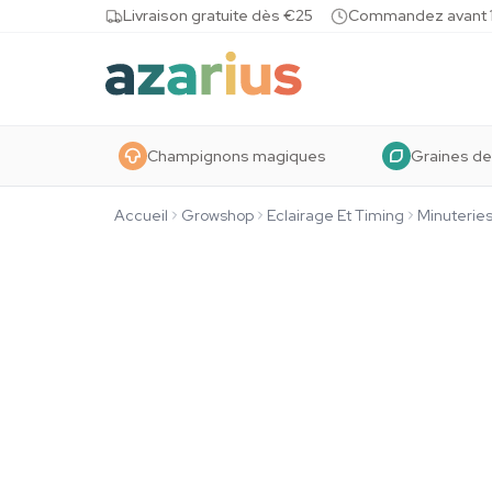
Skip to content
Livraison gratuite dès €25
Commandez avant 10
Champignons magiques
Graines de
Accueil
Growshop
Eclairage Et Timing
Minuterie