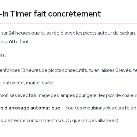
-In Timer fait concrètement
f sur 24 heures que tu as réglé avec les picots autour du cadran.
 qu'il te faut.
n :
enfonces 18 heures de picots consécutifs, tu en laisses 6 levés, 
n enfoncée, moitié levée
ronisés avec l'allumage des lampes pour gérer les pics de chaleur
es d'arrosage automatique
— courtes impulsions plusieurs fois p
les plantes ne consomment du CO₂ que lampes allumées)