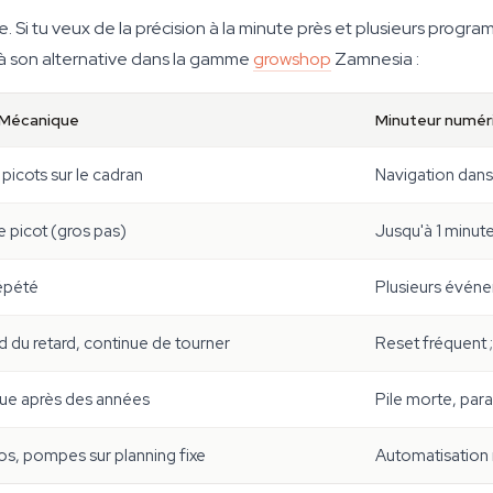
e. Si tu veux de la précision à la minute près et plusieurs prog
à son alternative dans la gamme
growshop
Zamnesia :
 Mécanique
Minuteur numér
picots sur le cadran
Navigation dans
 picot (gros pas)
Jusqu'à 1 minut
épété
Plusieurs évén
d du retard, continue de tourner
Reset fréquent 
ue après des années
Pile morte, par
os, pompes sur planning fixe
Automatisation