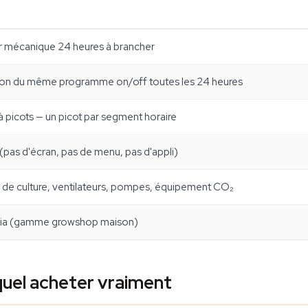
r mécanique 24 heures à brancher
ion du même programme on/off toutes les 24 heures
 picots — un picot par segment horaire
pas d'écran, pas de menu, pas d'appli)
de culture, ventilateurs, pompes, équipement CO₂
ia (gamme growshop maison)
quel acheter vraiment