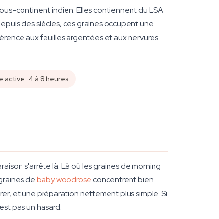
ous-continent indien. Elles contiennent du LSA
 Depuis des siècles, ces graines occupent une
éférence aux feuilles argentées et aux nervures
 active : 4 à 8 heures
ison s'arrête là. Là où les graines de morning
 graines de
baby woodrose
concentrent bien
rer, et une préparation nettement plus simple. Si
est pas un hasard.