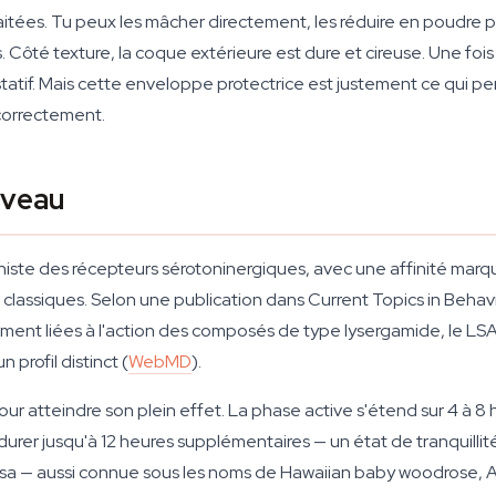
raitées. Tu peux les mâcher directement, les réduire en poudre p
 Côté texture, la coque extérieure est dure et cireuse. Une fois
statif. Mais cette enveloppe protectrice est justement ce qui 
 correctement.
rveau
niste des récepteurs sérotoninergiques, avec une affinité ma
classiques. Selon une publication dans Current Topics in Behavi
ent liées à l'action des composés de type lysergamide, le LSA
profil distinct (
WebMD
).
pour atteindre son plein effet. La phase active s'étend sur 4 à 
er jusqu'à 12 heures supplémentaires — un état de tranquillité
sa — aussi connue sous les noms de Hawaiian baby woodrose, 