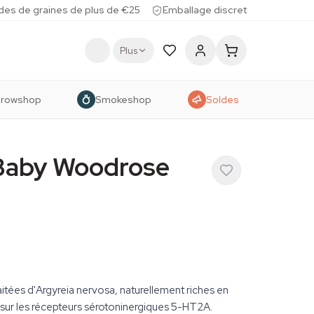
des de graines de plus de €25
Emballage discret
Plus
rowshop
Smokeshop
Soldes
 Baby Woodrose
aitées d'Argyreia nervosa, naturellement riches en
 sur les récepteurs sérotoninergiques 5-HT2A.