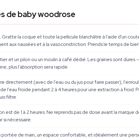
es de baby woodrose
.
Gratte la coque et toute la pellicule blanchâtre à l'aide d'un c
nt aux nausées et à la vasoconstriction. Prends le temps de bien
tier et un pilon ou un moulin à café dédié. Les graines sont dures — 
ne, plus l'absorption sera rapide.
e directement (avec de l'eau ou du jus pour faire passer), l'enroul
s de l'eau froide pendant 2 à 4 heures pour une extraction à froid. 
s filtre.
ion est de 1 à 2 heures. Ne reprends pas de dose avant la marque de
r si nécessaire.
à portée de main, un espace confortable, et idéalement une pers