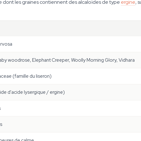
e dont les graines contiennent des alcaloïdes de type
ergine
, 
ervosa
aby woodrose, Elephant Creeper, Woolly Morning Glory, Vidhara
ceae (famille du liseron)
de d'acide lysergique / ergine)
s
es
 heures de calme