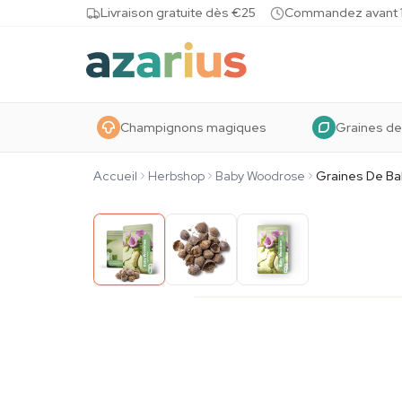
Skip to content
Livraison gratuite dès €25
Commandez avant 10
Champignons magiques
Graines de
Accueil
Herbshop
Baby Woodrose
Graines De B