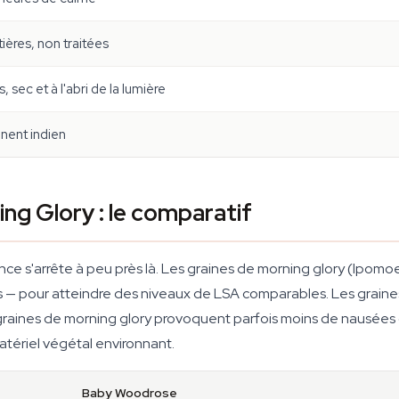
ières, non traitées
s, sec et à l'abri de la lumière
nent indien
g Glory : le comparatif
e s'arrête à peu près là. Les graines de morning glory (Ipomoe
s — pour atteindre des niveaux de LSA comparables. Les grai
es graines de morning glory provoquent parfois moins de nausé
matériel végétal environnant.
Baby Woodrose