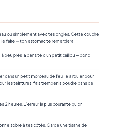
outeau ou simplement avec tes ongles. Cette couche
 le faire — ton estomac te remerciera.
à peu près la densité d'un petit caillou — donc il
er dans un petit morceau de feuille à rouler pour
Pour les teintures, fais tremper la poudre dans de
s 2 heures. L'erreur la plus courante qu'on
onne sobre à tes côtés. Garde une tisane de