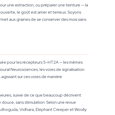
our une extraction, ou préparer une teinture — la
 ouverte, le goût est amer et terreux. Soyons
permet aux graines de se conserver des mois sans
rquée pour les récepteurs 5-HT2A — les mêmes
oural Neurosciences, les voies de signalisation
 agissant sur ces voies de manière
8 heures, suivie de ce que beaucoup décrivent
 douce, sans stimulation. Selon une revue
Adhoguda, Vidhara, Elephant Creeper et Woolly