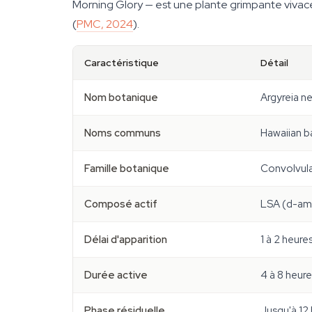
Morning Glory — est une plante grimpante vivac
(
PMC, 2024
).
Caractéristique
Détail
Nom botanique
Argyreia n
Noms communs
Hawaiian b
Famille botanique
Convolvula
Composé actif
LSA (d-ami
Délai d'apparition
1 à 2 heure
Durée active
4 à 8 heur
Phase résiduelle
Jusqu'à 12