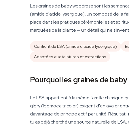
Les graines de baby woodrose sont les semences 
(amide d'acide lysergique), un composé de la fam
place dans les pratiques cérémonielles et spiritu
marquées de la plante — un détail qui ne s'inven
Contient du LSA (amide d'acide lysergique)
Es
Adaptées aux teintures et extractions
Pourquoi les graines de baby
Le LSA appartient à la même famille chimique qu
glory (Ipomoea tricolor) exigent d'en avaler en
davantage de principe actif par unité. Résultat 
tu as déjà cherché une source naturelle de LSA,