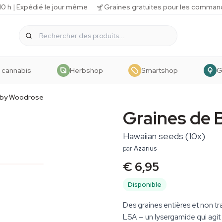
 h | Expédié le jour même
Graines gratuites pour les comman
 cannabis
Herbshop
Smartshop
G
aby Woodrose
Graines de
Hawaiian seeds (10x)
par
Azarius
€ 6,95
Disponible
Des graines entières et non tr
LSA — un lysergamide qui agit