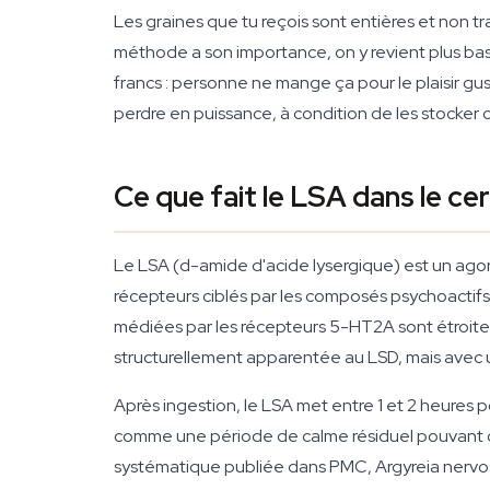
Les graines que tu reçois sont entières et non t
méthode a son importance, on y revient plus bas.
francs : personne ne mange ça pour le plaisir gu
perdre en puissance, à condition de les stocker
Ce que fait le LSA dans le ce
Le LSA (d-amide d'acide lysergique) est un ago
récepteurs ciblés par les composés psychoactifs 
médiées par les récepteurs 5-HT2A sont étroitem
structurellement apparentée au LSD, mais avec un 
Après ingestion, le LSA met entre 1 et 2 heures 
comme une période de calme résiduel pouvant dur
systématique publiée dans PMC, Argyreia nervo