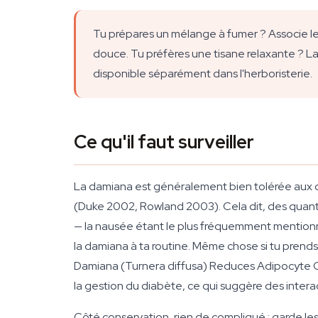
Tu prépares un mélange à fumer ? Associe le
douce. Tu préfères une tisane relaxante ? La 
disponible séparément dans l'herboristerie.
Ce qu'il faut surveiller
La damiana est généralement bien tolérée aux qu
(Duke 2002, Rowland 2003). Cela dit, des quanti
— la nausée étant le plus fréquemment mentionné. 
la damiana à ta routine. Même chose si tu prends
Damiana (Turnera diffusa) Reduces Adipocyte C
la gestion du diabète, ce qui suggère des interac
Côté conservation, rien de compliqué : garde les f