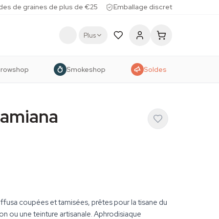
des de graines de plus de €25
Emballage discret
Plus
rowshop
Smokeshop
Soldes
 damiana
iffusa coupées et tamisées, prêtes pour la tisane du
on ou une teinture artisanale. Aphrodisiaque