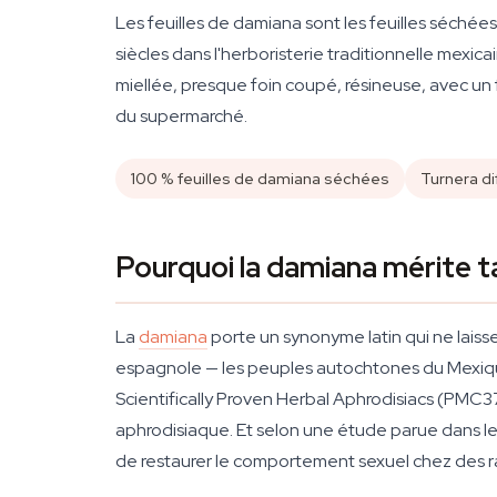
Les feuilles de damiana sont les feuilles séchée
siècles dans l'herboristerie traditionnelle mexi
miellée, presque foin coupé, résineuse, avec un
du supermarché.
100 % feuilles de damiana séchées
Turnera di
Pourquoi la damiana mérite ta
La
damiana
porte un synonyme latin qui ne lais
espagnole — les peuples autochtones du Mexique
Scientifically Proven Herbal Aphrodisiacs
(PMC373
aphrodisiaque. Et selon une étude parue dans l
de restaurer le comportement sexuel chez des r