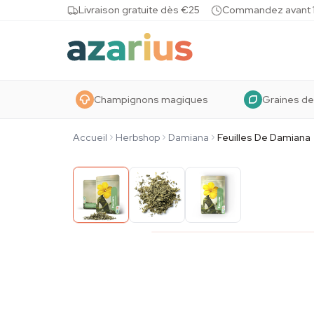
Skip to content
Livraison gratuite dès €25
Commandez avant 10
Champignons magiques
Graines de
Accueil
Herbshop
Damiana
Feuilles De Damiana