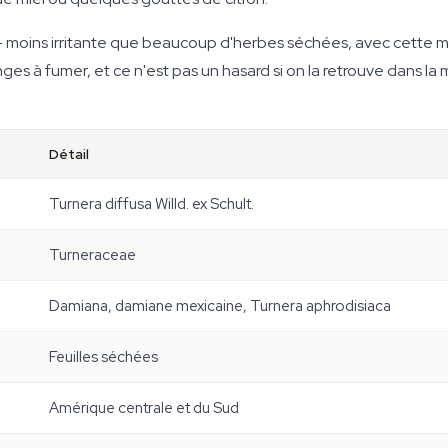
r — moins irritante que beaucoup d'herbes séchées, avec cette
nges à fumer, et ce n'est pas un hasard si on la retrouve dans 
Détail
Turnera diffusa
Willd. ex Schult.
Turneraceae
Damiana, damiane mexicaine,
Turnera aphrodisiaca
Feuilles séchées
Amérique centrale et du Sud