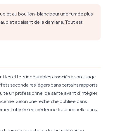
que et au bouillon-blanc pour une fumée plus
aud et apaisant de la damiana. Tout est
t les effets indésirables associés à son usage
fets secondaires légers dans certains rapports
sulte un professionnel de santé avant d'intégrer
glycémie. Selon une recherche publiée dans
lement utilisée en médecine traditionnelle dans
 la lumière directe et de l'humidité. Bien