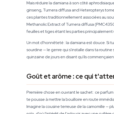
Mais réduire la damiana à son côté aphrodisiaqu
ginseng, Turnera diffusa and Heteropterys tom
ces plantes traditionnellement associées au sou
Methanolic Extract of Turnera diffusa
(PMC435014
feuilles et tiges étant les parties principalement u
Un mot d'honnêteté : la damiana est douce. Si tu 
sourdine — le genre qui s'installe dans ta routin
quinzaine de jours en disant qu'ils commençaient e
Goût et arôme : ce qui t'atte
Première chose en ouvrant le sachet : ce parfum
te pousse à mettre la bouilloire en route imméd
Imagine la cousine terreuse de la camomille — p
solo, d'où l'intérêt de l'adoucir avec une cuillèr