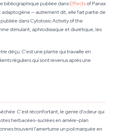
ête bibliographique publiée dans
Effects
of Panax
t adaptogène — autrement dit, elle fait partie de
e publiée dans
Cytotoxic Activity of the
 stimulant, aphrodisiaque et diurétique, les
tre déçu. C'est une plante qui travaille en
lients réguliers qui sont revenus après une
échée. C'est réconfortant, le genre d'odeur qui
notes herbacées-sucrées en arrière-plan.
rsonnes trouvent l'amertume un poil marquée en