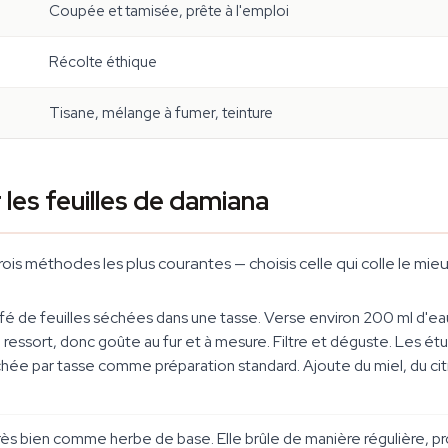
Coupée et tamisée, prête à l'emploi
Récolte éthique
Tisane, mélange à fumer, teinture
les feuilles de damiana
trois méthodes les plus courantes — choisis celle qui colle le mieu
café de feuilles séchées dans une tasse. Verse environ 200 ml d'eau
ressort, donc goûte au fur et à mesure. Filtre et déguste. Les étu
séchée par tasse comme préparation standard. Ajoute du miel, du c
ès bien comme herbe de base. Elle brûle de manière régulière, p