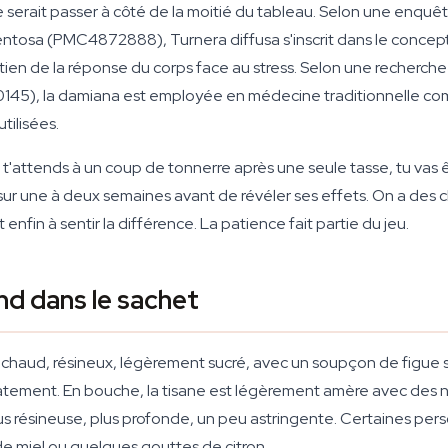
e serait passer à côté de la moitié du tableau. Selon une enqu
entosa
(PMC4872888),
Turnera diffusa
s'inscrit dans le concep
tien de la réponse du corps face au stress. Selon une recherch
5), la damiana est employée en médecine traditionnelle comme
tilisées.
t'attends à un coup de tonnerre après une seule tasse, tu vas ê
e sur une à deux semaines avant de révéler ses effets. On a des c
nfin à sentir la différence. La patience fait partie du jeu.
nd dans le sachet
 chaud, résineux, légèrement sucré, avec un soupçon de figue s
iatement. En bouche, la tisane est légèrement amère avec des 
lus résineuse, plus profonde, un peu astringente. Certaines pe
e de miel ou quelques gouttes de citron.