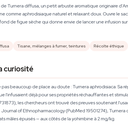
s de
Turnera diffusa
, un petit arbuste aromatique originaire d'A
caine comme aphrodisiaque naturel et relaxant doux. Ouvre le sa
 fond de figue sèche qui donne envie de lancer une infusion su
ffusa
Tisane, mélanges à fumer, teintures
Récolte éthique
 curiosité
se pas beaucoup de place au doute :
Turnera aphrodisiaca
. Sa r
 l'infusaient déjà pour ses propriétés réchauffantes et stimul
1873), les chercheurs ont trouvé des preuves soutenant l'usa
e
Journal of Ethnopharmacology
(PubMed 19501274),
Turnera d
ats mâles épuisés — aux côtés de la yohimbine à 2 mg/kg.