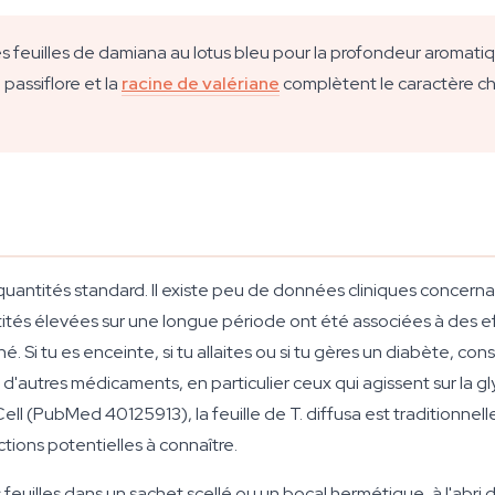
s feuilles de damiana au lotus bleu pour la profondeur aromati
passiflore et la
racine de valériane
complètent le caractère ch
antités standard. Il existe peu de données cliniques concernan
tés élevées sur une longue période ont été associées à des ef
Si tu es enceinte, si tu allaites ou si tu gères un diabète, con
 d'autres médicaments, en particulier ceux qui agissent sur la 
ell
(PubMed 40125913), la feuille de
T. diffusa
est traditionnel
tions potentielles à connaître.
euilles dans un sachet scellé ou un bocal hermétique, à l'abri de