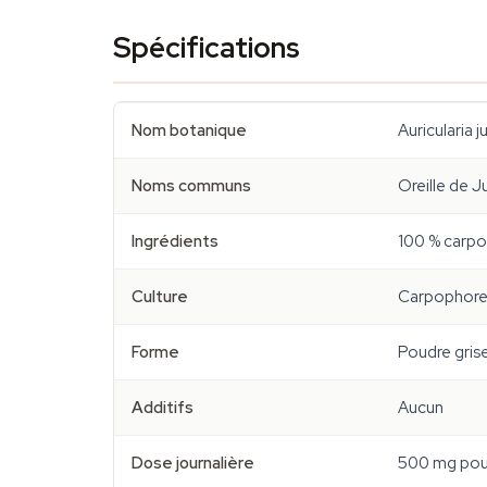
Spécifications
Nom botanique
Auricularia j
Noms communs
Oreille de J
Ingrédients
100 % carpop
Culture
Carpophores
Forme
Poudre grise
Additifs
Aucun
Dose journalière
500 mg pour