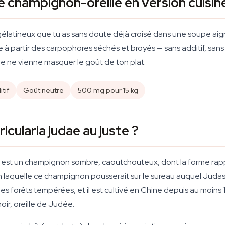
le champignon-oreille en version cuisin
 gélatineux que tu as sans doute déjà croisé dans une soupe aig
 à partir des carpophores séchés et broyés — sans additif, sans 
lle ne vienne masquer le goût de ton plat.
tif
Goût neutre
500 mg pour 15 kg
icularia judae au juste ?
e — est un champignon sombre, caoutchouteux, dont la forme rapp
lon laquelle ce champignon pousserait sur le sureau auquel Judas
 des forêts tempérées, et il est cultivé en Chine depuis au moins
oir, oreille de Judée.