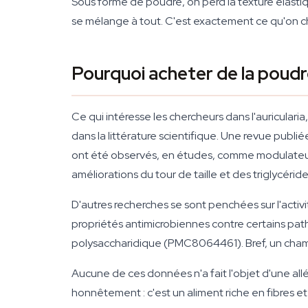
Sous forme de poudre, on perd la texture élastiqu
se mélange à tout. C'est exactement ce qu'on 
Pourquoi acheter de la poudre
Ce qui intéresse les chercheurs dans l'auricular
dans la littérature scientifique. Une revue publ
ont été observés, en études, comme modulateurs
améliorations du tour de taille et des triglycér
D'autres recherches se sont penchées sur l'acti
propriétés antimicrobiennes contre certains pat
polysaccharidique (PMC8064461). Bref, un champ
Aucune de ces données n'a fait l'objet d'une all
honnêtement : c'est un aliment riche en fibres et