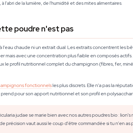
l'abri de la lumière, de l'humidité et des mites alimentaires.
ette poudre n'est pas
l'eau chaude ni un extrait dual. Les extraits concentrent les bê
ier mais avec une concentration plus faible en composés actifs
ux le profil nutritionnel complet du champignon (fibres, fer, miné
ampignons fonctionnels
les plus discrets. Elle n'a pas la réputa
 la prend pour son apport nutritionnel et son profil en polysacc
ricularia judae se marie bien avec nos autres poudres bio : lion'
e précision vaut aussi le coup d'être commandée si tu n'en as 