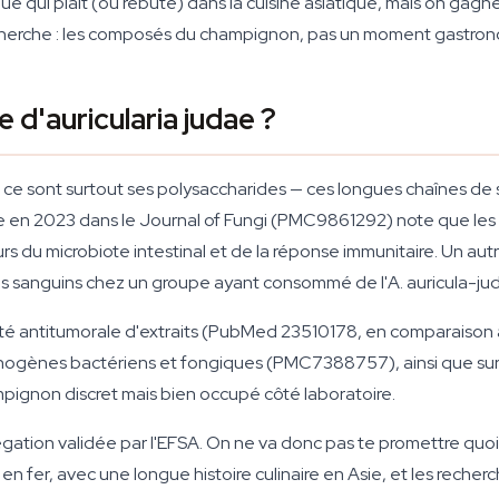
e qui plaît (ou rebute) dans la cuisine asiatique, mais on gagne 
cherche : les composés du champignon, pas un moment gastro
 d'auricularia judae ?
ia, ce sont surtout ses polysaccharides — ces longues chaînes d
iée en 2023 dans le Journal of Fungi (PMC9861292) note que les p
 du microbiote intestinal et de la réponse immunitaire. Un aut
ides sanguins chez un groupe ayant consommé de l'A. auricula-ju
vité antitumorale d'extraits (PubMed 23510178, en comparaison
hogènes bactériens et fongiques (PMC7388757), ainsi que sur le
ignon discret mais bien occupé côté laboratoire.
égation validée par l'EFSA. On ne va donc pas te promettre quoi
 en fer, avec une longue histoire culinaire en Asie, et les reche