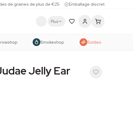
des de graines de plus de €25
Emballage discret
Plus
rowshop
Smokeshop
Soldes
Judae Jelly Ear