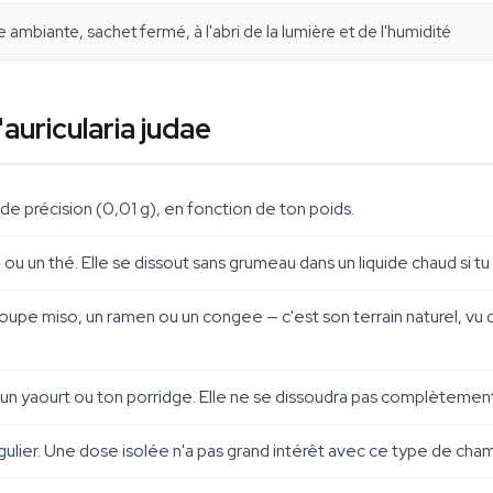
ambiante, sachet fermé, à l'abri de la lumière et de l'humidité
auricularia judae
e précision (0,01 g), en fonction de ton poids.
 ou un thé. Elle se dissout sans grumeau dans un liquide chaud si 
soupe miso, un ramen ou un congee — c'est son terrain naturel, vu q
 un yaourt ou ton porridge. Elle ne se dissoudra pas complètement
ulier. Une dose isolée n'a pas grand intérêt avec ce type de cha