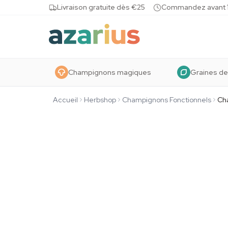
Skip to content
Livraison gratuite dès €25
Commandez avant 10
Champignons magiques
Graines de
Accueil
Herbshop
Champignons Fonctionnels
Ch