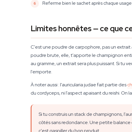
Referme bien le sachet après chaque usage, à 
Limites honnêtes — ce que c
C'est une poudre de carpophore, pas un extrait à 
poudre brute, elle, t'apporte le champignon ent
au gramme, un extrait sera plus puissant. Si tu ve
l'emporte.
À noter aussi : l'auricularia judae fait partie des
ch
du cordyceps, ni l'aspect apaisant du reishi. On
Si tu construis un stack de champignons, l'au
côtés sans redondance. Une petite balance d
c'est gaspiller du bon produit.