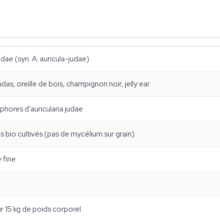
udae (syn. A. auricula-judae)
udas, oreille de bois, champignon noir, jelly ear
hores d'auricularia judae
 bio cultivés (pas de mycélium sur grain)
 fine
 15 kg de poids corporel