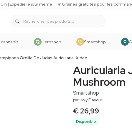
 h | Expédié le jour même
Graines gratuites pour les comman
 cannabis
Herbshop
Smartshop
G
ampignon Oreille De Judas Auricularia Judae
Auricularia 
Mushroom
Smartshop
par
Holy Flavour
€ 26,99
Disponible