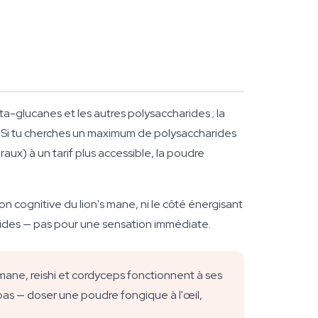
ta-glucanes et les autres polysaccharides ; la
. Si tu cherches un maximum de polysaccharides
raux) à un tarif plus accessible, la poudre
tion cognitive du lion's mane, ni le côté énergisant
harides — pas pour une sensation immédiate.
s mane, reishi et cordyceps fonctionnent à ses
pas — doser une poudre fongique à l'œil,