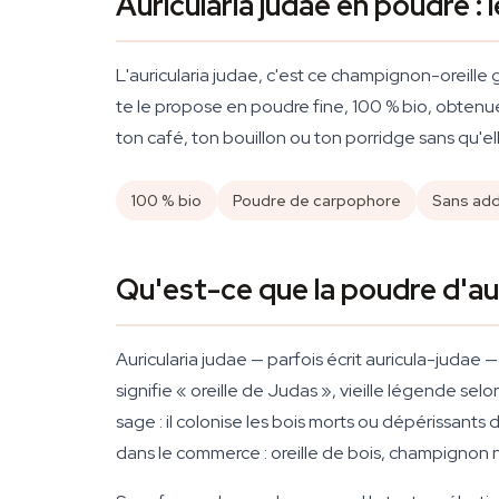
Auricularia judae en poudre : 
L'auricularia judae, c'est ce champignon-oreille
te le propose en poudre fine, 100 % bio, obtenue
ton café, ton bouillon ou ton porridge sans qu'e
100 % bio
Poudre de carpophore
Sans addi
Qu'est-ce que la poudre d'aur
Auricularia judae — parfois écrit auricula-juda
signifie « oreille de Judas », vieille légende se
sage : il colonise les bois morts ou dépérissants
dans le commerce : oreille de bois, champignon n