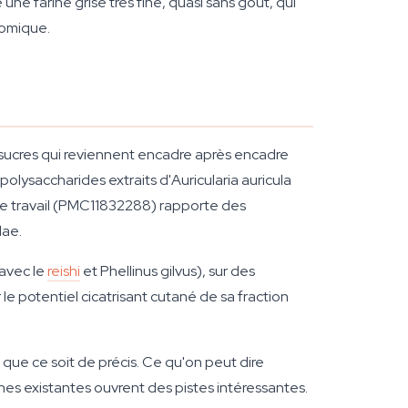
une farine grise très fine, quasi sans goût, qui
nomique.
e sucres qui reviennent encadre après encadre
olysaccharides extraits d'Auricularia auricula
re travail (PMC11832288) rapporte des
dae.
 avec le
reishi
et Phellinus gilvus), sur des
 potentiel cicatrisant cutané de sa fraction
 que ce soit de précis. Ce qu'on peut dire
rches existantes ouvrent des pistes intéressantes.