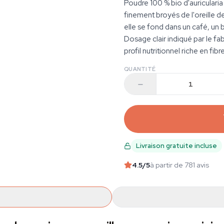
Poudre 100 % bio d'auriculari
finement broyés de l'oreille de
elle se fond dans un café, un 
Dosage clair indiqué par le f
profil nutritionnel riche en fi
QUANTITÉ
Livraison gratuite incluse
4.5
/5
à partir de 781 avis