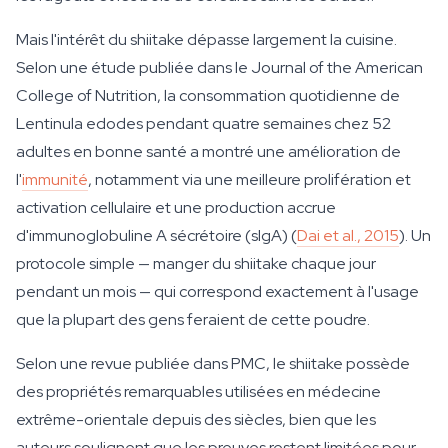
Mais l'intérêt du shiitake dépasse largement la cuisine.
Selon une étude publiée dans le Journal of the American
College of Nutrition, la consommation quotidienne de
Lentinula edodes pendant quatre semaines chez 52
adultes en bonne santé a montré une amélioration de
l'
immunité
, notamment via une meilleure prolifération et
activation cellulaire et une production accrue
d'immunoglobuline A sécrétoire (sIgA) (
Dai et al., 2015
). Un
protocole simple — manger du shiitake chaque jour
pendant un mois — qui correspond exactement à l'usage
que la plupart des gens feraient de cette poudre.
Selon une revue publiée dans PMC, le shiitake possède
des propriétés remarquables utilisées en médecine
extrême-orientale depuis des siècles, bien que les
auteurs soulignent que les preuves restent limitées pour