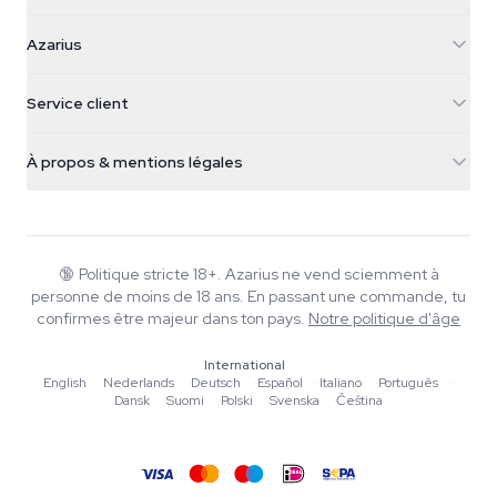
Azarius
Azarius
Galvaniweg 11
5482 TN Schijndel
Graines de cannabis
Service client
Nederland
Champignons magiques
Infos livraison
support@azarius.com
Smokeshop
À propos & mentions légales
+31(0)204897914
Politique de retour
Smartshop
À propos d'Azarius
Garantie qualité
Herbshop
Wiki
Nous contacter
Growshop
Blog
🔞
Politique stricte 18+. Azarius ne vend sciemment à
FAQ
personne de moins de 18 ans. En passant une commande, tu
Rédacteurs
Politique de confidentialité
confirmes être majeur dans ton pays.
Notre politique d'âge
Normes éditoriales
International
Outils & Calculateurs
English
·
Nederlands
·
Deutsch
·
Español
·
Italiano
·
Português
·
Dansk
·
Suomi
·
Polski
·
Svenska
·
Čeština
Promotions
Plan du site