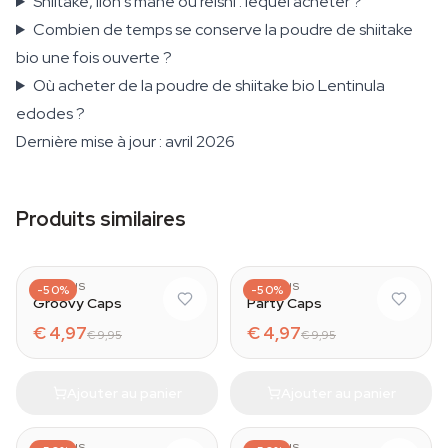
Shiitake, lion's mane ou reishi : lequel acheter ?
Combien de temps se conserve la poudre de shiitake
bio une fois ouverte ?
Où acheter de la poudre de shiitake bio Lentinula
edodes ?
Dernière mise à jour : avril 2026
Produits similaires
AZARIUS
AZARIUS
-50%
-50%
Groovy Caps
Party Caps
€ 4,97
€ 4,97
€ 9,95
€ 9,95
Ajouter au panier
Ajouter au panier
AZARIUS
AZARIUS