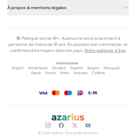
Infos livraison
support@azarius.com
Smokeshop
À propos & mentions légales
+31(0)204897914
Politique de retour
Smartshop
À propos d'Azarius
Garantie qualité
Herbshop
Wiki
Nous contacter
Growshop
Blog
🔞
Politique stricte 18+. Azarius ne vend sciemment à
FAQ
personne de moins de 18 ans. En passant une commande, tu
Rédacteurs
Politique de confidentialité
confirmes être majeur dans ton pays.
Notre politique d'âge
Normes éditoriales
International
Outils & Calculateurs
English
·
Nederlands
·
Deutsch
·
Español
·
Italiano
·
Português
·
Dansk
·
Suomi
·
Polski
·
Svenska
·
Čeština
Promotions
Plan du site
© 2026 Azarius. Tous droits réservés.