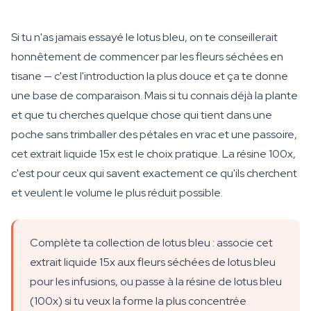
Si tu n'as jamais essayé le lotus bleu, on te conseillerait
honnêtement de commencer par les fleurs séchées en
tisane — c'est l'introduction la plus douce et ça te donne
une base de comparaison. Mais si tu connais déjà la plante
et que tu cherches quelque chose qui tient dans une
poche sans trimballer des pétales en vrac et une passoire,
cet extrait liquide 15x est le choix pratique. La résine 100x,
c'est pour ceux qui savent exactement ce qu'ils cherchent
et veulent le volume le plus réduit possible.
Complète ta collection de lotus bleu : associe cet
extrait liquide 15x aux fleurs séchées de lotus bleu
pour les infusions, ou passe à la résine de lotus bleu
(100x) si tu veux la forme la plus concentrée