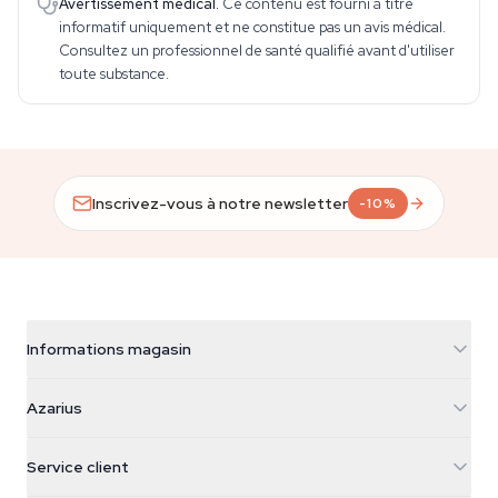
Avertissement médical.
Ce contenu est fourni à titre
informatif uniquement et ne constitue pas un avis médical.
Consultez un professionnel de santé qualifié avant d'utiliser
toute substance.
Inscrivez-vous à notre newsletter
-10%
Informations magasin
Azarius
Azarius
Galvaniweg 11
5482 TN Schijndel
Graines de cannabis
Service client
Nederland
Champignons magiques