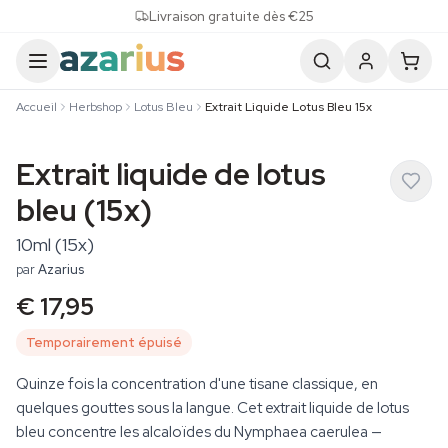
Skip to content
Livraison gratuite dès €25
Accueil
Herbshop
Lotus Bleu
Extrait Liquide Lotus Bleu 15x
Extrait liquide de lotus
bleu (15x)
10ml (15x)
par
Azarius
€ 17,95
Temporairement épuisé
Quinze fois la concentration d'une tisane classique, en
quelques gouttes sous la langue. Cet extrait liquide de lotus
bleu concentre les alcaloïdes du Nymphaea caerulea —