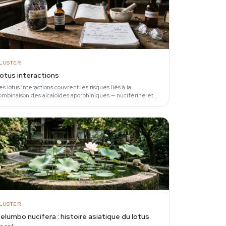
LUSTER
otus interactions
es lotus interactions couvrent les risques liés à la
ombinaison des alcaloïdes aporphiniques — nuciférine et
pomorphine — présents dans Nymphaea caerulea…
LUSTER
elumbo nucifera : histoire asiatique du lotus