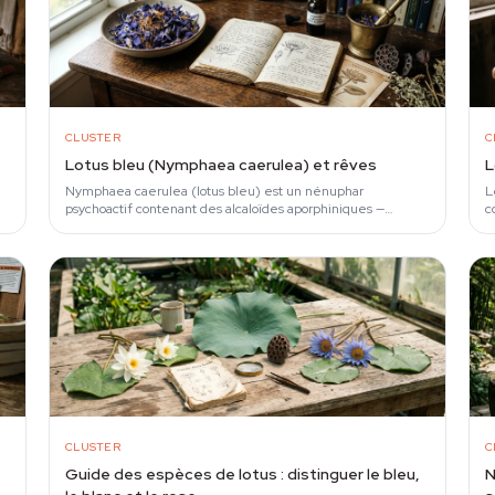
CLUSTER
C
Lotus bleu (Nymphaea caerulea) et rêves
L
Nymphaea caerulea (lotus bleu) est un nénuphar
L
psychoactif contenant des alcaloïdes aporphiniques —
c
nuciférine et apomorphine — qui interagissent avec les…
a
CLUSTER
C
Guide des espèces de lotus : distinguer le bleu,
N