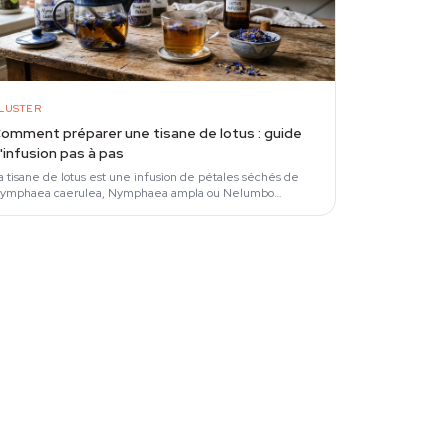
LUSTER
omment préparer une tisane de lotus : guide
'infusion pas à pas
a tisane de lotus est une infusion de pétales séchés de
ymphaea caerulea, Nymphaea ampla ou Nelumbo
ucifera dans de l'eau chaude, destinée à extraire la…