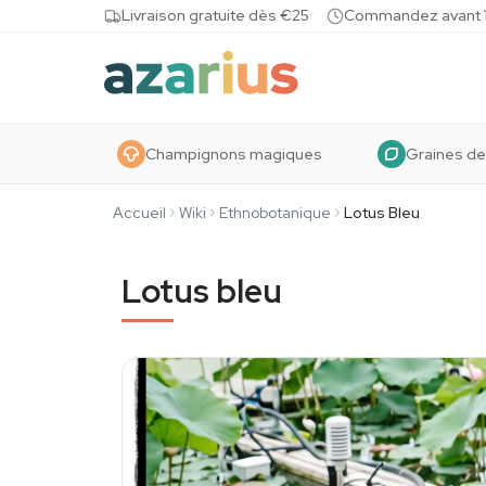
Skip to content
Livraison gratuite dès €25
Commandez avant 10
Champignons magiques
Graines de
Accueil
Wiki
Ethnobotanique
Lotus Bleu
Lotus bleu