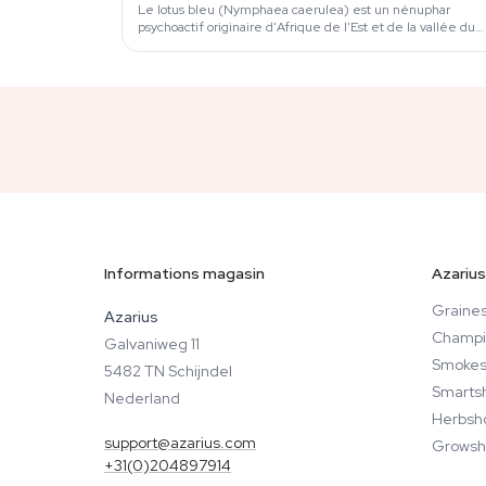
Le lotus bleu (Nymphaea caerulea) est un nénuphar
psychoactif originaire d'Afrique de l'Est et de la vallée du
Nil, contenant des alcaloïdes aporphiniques —…
Informations magasin
Azarius
Graines
Azarius
Champi
Galvaniweg 11
Smokes
5482 TN Schijndel
Smarts
Nederland
Herbsh
support@azarius.com
Growsh
+31(0)204897914