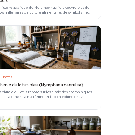
acré
'histoire asiatique de Nelumbo nucifera couvre plus de
rois millénaires de culture alimentaire, de symbolisme
eligieux et d'usage en pharmacopée…
LUSTER
himie du lotus bleu (Nymphaea caerulea)
a chimie du lotus repose sur les alcaloïdes aporphiniques —
rincipalement la nuciférine et l'apomorphine chez
ymphaea caerulea (Agrawala et al., 2013) —…