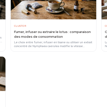
CLUSTER
C
Fumer, infuser ou extraire le lotus : comparaison
C
des modes de consommation
d
es
n
Le choix entre fumer, infuser en tisane ou utiliser un extrait
L
concentré de Nymphaea caerulea modifie la vitesse
N
d'apparition des effets, la durée, la…
n