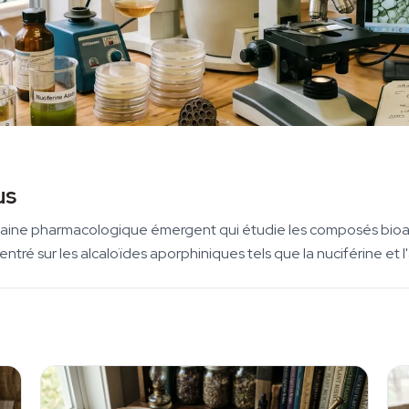
us
domaine pharmacologique émergent qui étudie les composés bioac
ré sur les alcaloïdes aporphiniques tels que la nuciférine et 