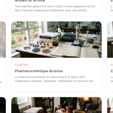
le blanc et le rose
s
Trois plantes portent le nom « lotus » mais appartiennent à
L
deux familles botaniques distinctes, avec des profils
t
chimiques et des traditions culturelles…
r
CLUSTER
C
Pharmacocinétique du lotus
C
La pharmacocinétique du lotus étudie la façon dont
L
l'organisme absorbe, distribue, métabolise et élimine les
p
es
alcaloïdes aporphiniques et…
N