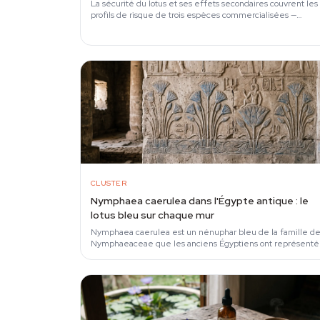
La sécurité du lotus et ses effets secondaires couvrent les
profils de risque de trois espèces commercialisées —
Nymphaea caerulea (lotus bleu), Nymphaea…
CLUSTER
Nymphaea caerulea dans l'Égypte antique : le
lotus bleu sur chaque mur
Nymphaea caerulea est un nénuphar bleu de la famille d
Nymphaeaceae que les anciens Égyptiens ont représenté
pendant près de trois millénaires dans leur…