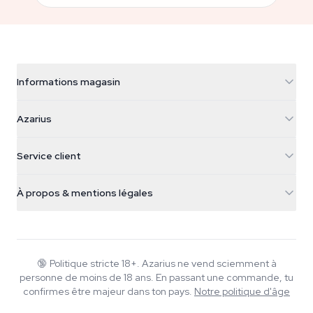
Informations magasin
Azarius
Azarius
Galvaniweg 11
5482 TN Schijndel
Graines de cannabis
Service client
Nederland
Champignons magiques
Infos livraison
support@azarius.com
Smokeshop
À propos & mentions légales
+31(0)204897914
Politique de retour
Smartshop
À propos d'Azarius
Garantie qualité
Herbshop
Wiki
Nous contacter
Growshop
Blog
🔞
Politique stricte 18+. Azarius ne vend sciemment à
FAQ
personne de moins de 18 ans. En passant une commande, tu
Rédacteurs
Politique de confidentialité
confirmes être majeur dans ton pays.
Notre politique d'âge
Normes éditoriales