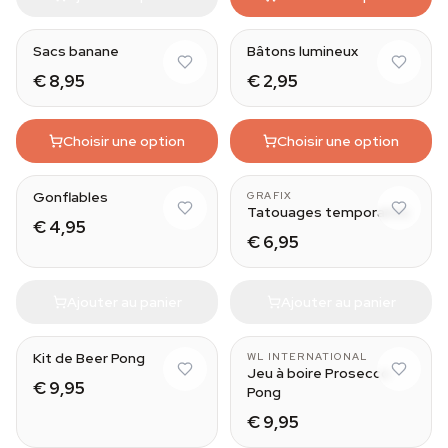
Sacs banane
Bâtons lumineux
€ 8,95
€ 2,95
Choisir une option
Choisir une option
Flamingo (60CM)
Fake Tattoo Sleeve
Gonflables
GRAFIX
Tatouages temporaires
€ 4,95
€ 6,95
Ajouter au panier
Ajouter au panier
Kit de Beer Pong
WL INTERNATIONAL
Jeu à boire Prosecco
€ 9,95
Pong
€ 9,95