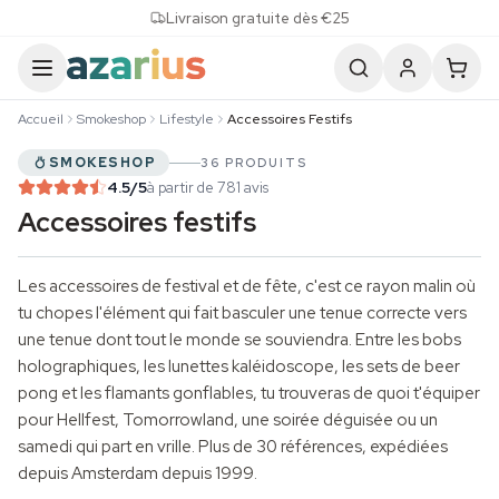
Skip to content
Livraison gratuite dès €25
Accueil
Smokeshop
Lifestyle
Accessoires Festifs
SMOKESHOP
36 PRODUITS
4.5
/5
à partir de 781 avis
Accessoires festifs
Les
accessoires
de festival et de fête, c'est ce rayon malin où
tu chopes l'élément qui fait basculer une tenue correcte vers
une tenue dont tout le monde se souviendra. Entre les bobs
holographiques, les lunettes kaléidoscope, les sets de beer
pong et les flamants gonflables, tu trouveras de quoi t'équiper
pour Hellfest, Tomorrowland, une soirée déguisée ou un
samedi qui part en vrille. Plus de 30 références, expédiées
depuis Amsterdam depuis 1999.