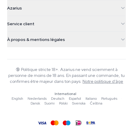
Azarius
Azarius
Galvaniweg 11
5482 TN Schijndel
Graines de cannabis
Service client
Nederland
Champignons magiques
Infos livraison
support@azarius.com
Smokeshop
À propos & mentions légales
+31(0)204897914
Politique de retour
Smartshop
À propos d'Azarius
Garantie qualité
Herbshop
Wiki
Nous contacter
Growshop
Blog
🔞
Politique stricte 18+. Azarius ne vend sciemment à
FAQ
personne de moins de 18 ans. En passant une commande, tu
Musique
Politique de confidentialité
confirmes être majeur dans ton pays.
Notre politique d'âge
Rédacteurs
International
Normes éditoriales
English
·
Nederlands
·
Deutsch
·
Español
·
Italiano
·
Português
·
Dansk
·
Suomi
·
Polski
·
Svenska
·
Čeština
Outils & Calculateurs
Promotions
Plan du site