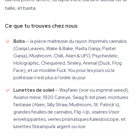
taille, et basta.
Ce que tu trouves chez nous
Bobs
— la pièce maîtresse du rayon. Imprimés cannabis
(Ganja Leaves, Wake & Bake, Rasta Ganja, Pastel
Ganja), Mushroom, Chilli, Alien & UFO, Psychedelic,
Holographic, Chequered, Smiley, Animal (Duck, Frog
Face), et un modèle Fuck You pour les jours où la
politesse n'est plus à l'ordre du jour.
Lunettes de soleil
— Wayfarer (noir ou imprimé weed),
Aviator miroir, 1920 Cateye, Swag 8-bit pixel, montures
fantaisie (Alien, Silly Straw, Mushroom, St. Patrick's),
grandes feuilles de cannabis, Flip-Up, visières Visor
enveloppantes, verres prismatiques Kaleidoscope, et
lunettes Steampunk argent ou noir.