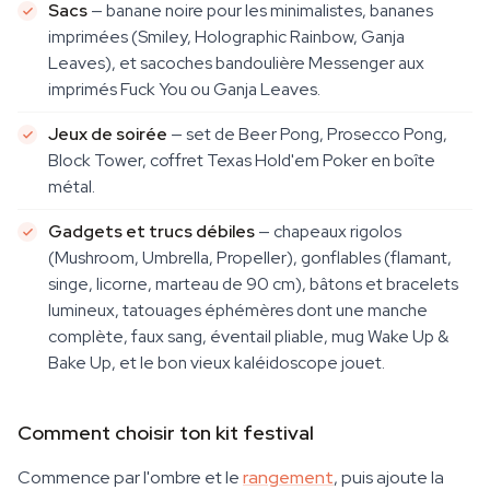
Sacs
— banane noire pour les minimalistes, bananes
imprimées (Smiley, Holographic Rainbow, Ganja
Leaves), et sacoches bandoulière Messenger aux
imprimés Fuck You ou Ganja Leaves.
Jeux de soirée
— set de Beer Pong, Prosecco Pong,
Block Tower, coffret Texas Hold'em Poker en boîte
métal.
Gadgets et trucs débiles
— chapeaux rigolos
(Mushroom, Umbrella, Propeller), gonflables (flamant,
singe, licorne, marteau de 90 cm), bâtons et bracelets
lumineux, tatouages éphémères dont une manche
complète, faux sang, éventail pliable, mug Wake Up &
Bake Up, et le bon vieux kaléidoscope jouet.
Comment choisir ton kit festival
Commence par l'ombre et le
rangement
, puis ajoute la