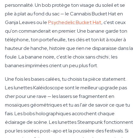
personnalité. Un bob protège ton visage du soleil et se
plie à plat au fond du sac — le Cannabis Bucket Hat en
Ganja Leaves ou le
Psychedelic Bucket Hat
, c'est ceux
qu'on commanderait en premier. Une banane garde ton
téléphone, ton portefeuille, tes clés et ton kit à rouler à
hauteur de hanche, histoire que rien ne disparaisse dans la
foule. La banane noire, c'est le choix sans chichi ; les
bananes imprimées crient un peu plus fort.
Une fois les bases calées, tu choisis ta pièce statement.
Les lunettes Kaléidoscope sont le meilleur upgrade pas
cher pour une rave — les lasers se fragmentent en
mosaïques géométriques et tu as l'air de savoir ce que tu
fais. Les bobs holographiques accrochent chaque
éclairage de scène. Les lunettes Steampunk fonctionnent
pour les soirées post-apo et la poussière des festivals. Si