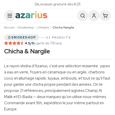
Skip to content
Livraison gratuite dès €25
Accueil
Smokeshop
Lifestyle
Chicha Nargile
SMOKESHOP
21 PRODUITS
4.5
/5
à partir de 781 avis
Chicha & Nargile
Le rayon shisha d'Azarius, c'est une sélection resserrée : pipes
à eau en verre, foyers en céramique ou en argile, charbons
coco et allumage rapide, tuyaux, embouts, et tout ce qu'il faut
pour garder une chicha propre pendant des années. On te
propose 21 références, principalement signées Champ Al
Malik et El-Badia — deux marques qu'on utilise nous-mêmes.
Commande avant 16h, expédition le jour même partout en
Europe.