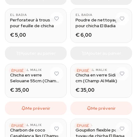
EL BADIA
EL BADIA
Perforateur à trous V2
Poudre de nettoyage
pour feuille de chicha
pour chicha El Badia
€ 5,00
€ 6,00
Ajouter au panier
Ajouter au panier
CHAMP AL MALIK
CHAMP AL MALIK
ÉPUISÉ
ÉPUISÉ
Chicha en verre
Chicha en verre Sidi 53
Selouane 55cm (Champ
cm (Champ Al Malik)
Al Malik)
€ 35,00
€ 35,00
Me prévenir
Me prévenir
CHAMP AL MALIK
EL BADIA
ÉPUISÉ
ÉPUISÉ
Charbon de coco
Goupillon flexible pour
Casablanca 1kg (Champ
tuyau de chicha El Badia