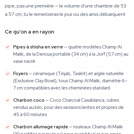
pipe, pas une première — le volume d'une chambre de 53
à 57 cm, tu le remercieras le jour où des amis débarquent.
Ce qu'on a en rayon
Pipes à shisha en verre
— quatre modèles Champ Al
Malik, de la Deroua portable (34 cm) à la Jorf (57 cm) au
vase nacré
Foyers
— céramique (Tinjab, Taslint) et argile naturelle
(Exclusive Clay Bowl), tous Champ Al Malik, diamètre 6–
7 cm compatibles avec les cheminées standard
Charbon coco
— Coco Charcoal Casablanca, cubes
vendus au kilo, pour des sessions lentes et propres de
45 à 60 minutes
Charbon allumage rapide
— rouleaux Champ Al Malik
(10 pastilles par rouleau) pour quand tu n'as pas envie