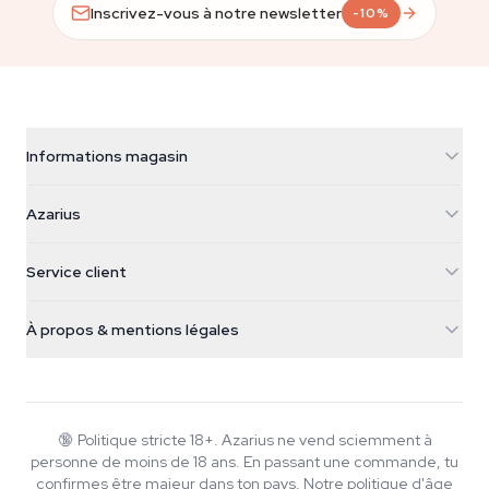
Inscrivez-vous à notre newsletter
-10%
Informations magasin
Azarius
Azarius
Galvaniweg 11
5482 TN Schijndel
Graines de cannabis
Service client
Nederland
Champignons magiques
Infos livraison
support@azarius.com
Smokeshop
À propos & mentions légales
+31(0)204897914
Politique de retour
Smartshop
À propos d'Azarius
Garantie qualité
Herbshop
Wiki
Nous contacter
Growshop
Blog
🔞
Politique stricte 18+. Azarius ne vend sciemment à
FAQ
personne de moins de 18 ans. En passant une commande, tu
Musique
Politique de confidentialité
confirmes être majeur dans ton pays.
Notre politique d'âge