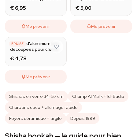
Al Malik)
€ 6,95
€ 5,00
Me prévenir
Me prévenir
Feuilles d'aluminium pré-
ÉPUISÉ
découpées pour chicha
(50 pcs)
€ 4,78
Me prévenir
Shishas en verre 34–57 cm
Champ Al Malik + El-Badia
Charbons coco + allumage rapide
Foyers céramique + argile
Depuis 1999
Shisha hookah — le guide pour bien