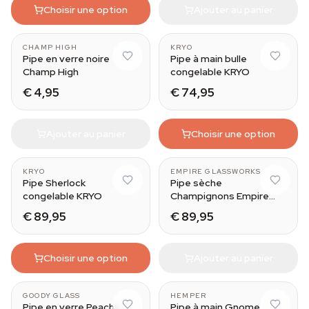
Choisir une option
Ajouter au panier
CHAMP HIGH
KRYO
Pipe en verre noire
Pipe à main bulle
Champ High
congelable KRYO
€ 4,95
€ 74,95
Ajouter au panier
Choisir une option
KRYO
EMPIRE GLASSWORKS
Pipe Sherlock
Pipe sèche
congelable KRYO
Champignons Empire
Glassworks
€ 89,95
€ 89,95
Choisir une option
Ajouter au panier
GOODY GLASS
HEMPER
Pipe en verre Peachy
Pipe à main Gnome