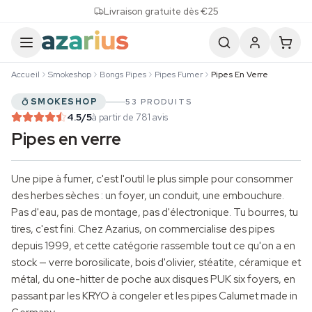
Skip to content
Livraison gratuite dès €25
Accueil
Smokeshop
Bongs Pipes
Pipes Fumer
Pipes En Verre
SMOKESHOP
53 PRODUITS
4.5
/5
à partir de 781 avis
Pipes en verre
Une pipe à fumer, c'est l'outil le plus simple pour consommer
des herbes sèches : un foyer, un conduit, une embouchure.
Pas d'eau, pas de montage, pas d'électronique. Tu bourres, tu
tires, c'est fini. Chez Azarius, on commercialise des pipes
depuis 1999, et cette catégorie rassemble tout ce qu'on a en
stock — verre borosilicate, bois d'olivier, stéatite, céramique et
métal, du one-hitter de poche aux disques PUK six foyers, en
passant par les KRYO à congeler et les pipes Calumet made in