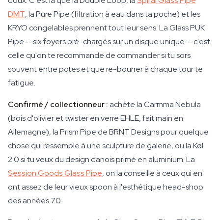
doux. C'est là que la Double Loop, la
Spiral Glass Pipe
DMT
, la Pure Pipe (filtration à eau dans ta poche) et les
KRYO congelables prennent tout leur sens. La Glass PUK
Pipe — six foyers pré-chargés sur un disque unique — c'est
celle qu'on te recommande de commander si tu sors
souvent entre potes et que re-bourrer à chaque tour te
fatigue.
Confirmé / collectionneur :
achète la Carmma Nebula
(bois d'olivier et twister en verre EHLE, fait main en
Allemagne), la Prism Pipe de BRNT Designs pour quelque
chose qui ressemble à une sculpture de galerie, ou la Køl
2.0 si tu veux du design danois primé en aluminium. La
Session Goods Glass Pipe
, on la conseille à ceux qui en
ont assez de leur vieux spoon à l'esthétique head-shop
des années 70.