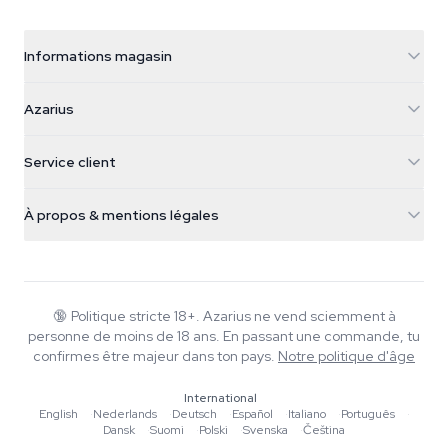
Informations magasin
Azarius
Azarius
Galvaniweg 11
5482 TN Schijndel
Graines de cannabis
Service client
Nederland
Champignons magiques
Infos livraison
support@azarius.com
Smokeshop
À propos & mentions légales
+31(0)204897914
Politique de retour
Smartshop
À propos d'Azarius
Garantie qualité
Herbshop
Wiki
Nous contacter
Growshop
Blog
🔞
Politique stricte 18+. Azarius ne vend sciemment à
FAQ
personne de moins de 18 ans. En passant une commande, tu
Rédacteurs
Politique de confidentialité
confirmes être majeur dans ton pays.
Notre politique d'âge
Normes éditoriales
International
Outils & Calculateurs
English
·
Nederlands
·
Deutsch
·
Español
·
Italiano
·
Português
·
Dansk
·
Suomi
·
Polski
·
Svenska
·
Čeština
Promotions