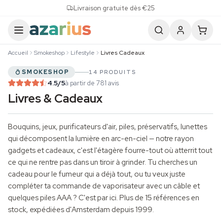
Skip to content
Livraison gratuite dès €25
Accueil
Smokeshop
Lifestyle
Livres Cadeaux
SMOKESHOP
14 PRODUITS
4.5
/5
à partir de 781 avis
Livres & Cadeaux
Bouquins, jeux, purificateurs d'air, piles, préservatifs, lunettes
qui décomposent la lumière en arc-en-ciel — notre rayon
gadgets et cadeaux, c'est l'étagère fourre-tout où atterrit tout
ce qui ne rentre pas dans un tiroir à grinder. Tu cherches un
cadeau pour le fumeur qui a déjà tout, ou tu veux juste
compléter ta commande de vaporisateur avec un câble et
quelques piles AAA ? C'est par ici. Plus de 15 références en
stock, expédiées d'Amsterdam depuis 1999.