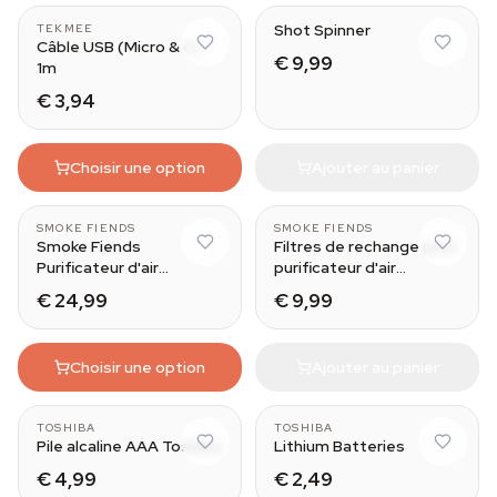
Shot Spinner
TEKMEE
Câble USB (Micro & C)
€ 9,99
1m
€ 3,94
Choisir une option
Ajouter au panier
Blaze The Cactus - Single 
SMOKE FIENDS
SMOKE FIENDS
Smoke Fiends
Filtres de rechange pour
Purificateur d'air
purificateur d'air
personnel
personnel
€ 24,99
€ 9,99
Choisir une option
Ajouter au panier
TOSHIBA
TOSHIBA
Pile alcaline AAA Toshiba
Lithium Batteries
€ 4,99
€ 2,49