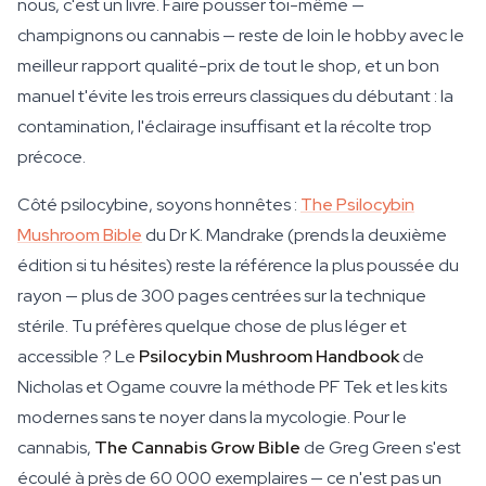
nous, c'est un livre. Faire pousser toi-même —
champignons ou cannabis — reste de loin le hobby avec le
meilleur rapport qualité-prix de tout le shop, et un bon
manuel t'évite les trois erreurs classiques du débutant : la
contamination, l'éclairage insuffisant et la récolte trop
précoce.
Côté psilocybine, soyons honnêtes :
The Psilocybin
Mushroom Bible
du Dr K. Mandrake (prends la deuxième
édition si tu hésites) reste la référence la plus poussée du
rayon — plus de 300 pages centrées sur la technique
stérile. Tu préfères quelque chose de plus léger et
accessible ? Le
Psilocybin Mushroom Handbook
de
Nicholas et Ogame couvre la méthode PF Tek et les kits
modernes sans te noyer dans la mycologie. Pour le
cannabis,
The Cannabis Grow Bible
de Greg Green s'est
écoulé à près de 60 000 exemplaires — ce n'est pas un