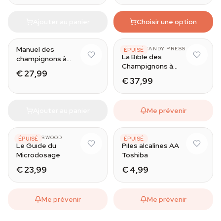
Ajouter au panier
Choisir une option
Manuel des
GREEN CANDY PRESS
ÉPUISÉ
La Bible des
champignons à
Champignons à
psilocybine
€ 27,99
Psilocybine
€ 37,99
Ajouter au panier
Me prévenir
CJ SPOTSWOOD
TOSHIBA
ÉPUISÉ
ÉPUISÉ
Le Guide du
Piles alcalines AA
Microdosage
Toshiba
€ 23,99
€ 4,99
Me prévenir
Me prévenir