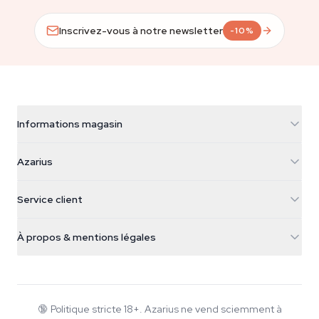
Inscrivez-vous à notre newsletter
-10%
Informations magasin
Azarius
Azarius
Galvaniweg 11
5482 TN Schijndel
Graines de cannabis
Service client
Nederland
Champignons magiques
Infos livraison
support@azarius.com
Smokeshop
À propos & mentions légales
+31(0)204897914
Politique de retour
Smartshop
À propos d'Azarius
Garantie qualité
Herbshop
Wiki
Nous contacter
Growshop
Blog
🔞
Politique stricte 18+. Azarius ne vend sciemment à
FAQ