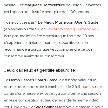
hasard — et
Marijuana Horticulture
de Jorge Cervantes
est l'option très illustrée avec plus de 1 100 photos.
Tu ne cultives pas ? Le
Magic Mushroom User's Guide
(en anglais ou italien) et
The Microdosing Guidebook
—
écrit par une infirmière psychiatrique forte de 20 ans
d'expérience clinique — sont les deux titres qu'on
recommande à quiconque veut comprendre ce qu'il
consomme avant de le consommer.
Jeux, cadeaux et gentille absurdité
Le
Hemp Heroes Board Game
, c'est notre valeur sûre
pour le pote impossible à combler — de 2 à 6 joueurs, une
partie d'une heure environ, et ça transforme une session
en vraie compétition au lieu de regarder la même vidéo
YouTube à six. Le
Shot Spinner
remplit le même rôle pour