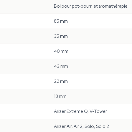
Bol pour pot-pourri et aromathérapie
85 mm
35 mm
40 mm
43 mm
22 mm
18 mm
Arizer Extreme Q, V-Tower
Arizer Air, Air 2, Solo, Solo 2