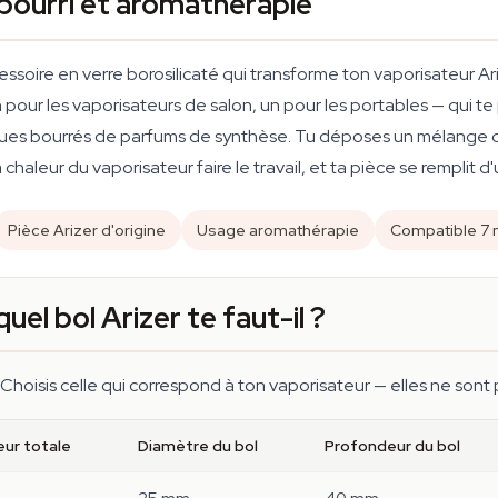
-pourri et aromathérapie
cessoire en verre borosilicaté qui transforme ton vaporisateur A
n pour les vaporisateurs de salon, un pour les portables — qui t
triques bourrés de parfums de synthèse. Tu déposes un mélange
a chaleur du vaporisateur faire le travail, et ta pièce se remplit
Pièce Arizer d'origine
Usage aromathérapie
Compatible 7 
uel bol Arizer te faut-il ?
 Choisis celle qui correspond à ton vaporisateur — elles ne sont
ur totale
Diamètre du bol
Profondeur du bol