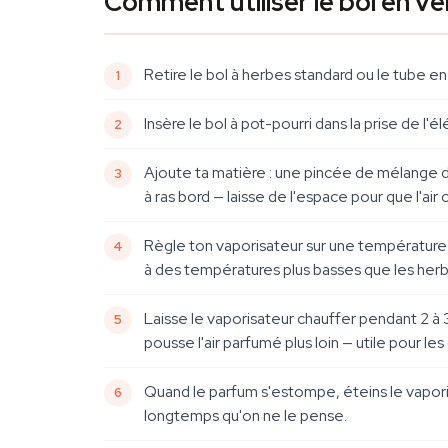
Comment utiliser le bol en v
Retire le bol à herbes standard ou le tube en
Insère le bol à pot-pourri dans la prise de 
Ajoute ta matière : une pincée de mélange de
à ras bord — laisse de l'espace pour que l'air
Règle ton vaporisateur sur une températur
à des températures plus basses que les herb
Laisse le vaporisateur chauffer pendant 2 à 
pousse l'air parfumé plus loin — utile pour le
Quand le parfum s'estompe, éteins le vaporis
longtemps qu'on ne le pense.