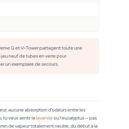
xtreme Q et V-Tower partagent toute une
n jeu neuf de tubes en verre pour
der un exemplaire de secours.
leur, aucune absorption d'odeurs entre les
, tu veux sentir la
lavande
ou l'eucalyptus — pas
min de vapeur totalement neutre, du début à la