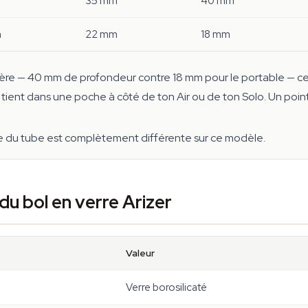
m
35 mm
40 mm
m
22 mm
18 mm
ière — 40 mm de profondeur contre 18 mm pour le portable — ce
tient dans une poche à côté de ton Air ou de ton Solo. Un point à
e du tube est complètement différente sur ce modèle.
du bol en verre Arizer
Valeur
Verre borosilicaté