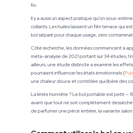
fin.
Il y a aussi un aspect pratique qu'on sous-estime
collants. Les huiles laissent un film tenace qui e
bol séparé pour chaque usage, zéro contaminati
Côté recherche, les données commencent à appu
méta-analyse de 2021 portant sur 34 études, l'in
ailleurs, une étude distincte a examiné les effet
pourraient influencer les états émotionnels (
Pub
une chaleur douce et contrôlée qui libère des com
La limite honnête ? Le bol portable est petit —
avant que tout ne soit complètement desséché. L
de parfumer une pièce entière, la variante salon