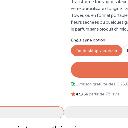
Transforme ton vaporisateur A
verre borosilicaté d'origine. 
Tower, ou en format portable p
fleurs séchées ou quelques gout
le parfum sans produit chimiq
Choisir une option
QUANTITÉ
For desktop vaporizer
Livraison gratuite dès € 25,
4.5
/5
à partir de 781 avis