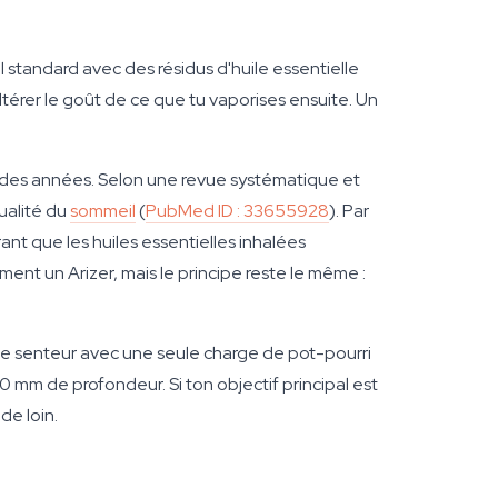
l standard avec des résidus d'huile essentielle
altérer le goût de ce que tu vaporises ensuite. Un
des années. Selon une revue systématique et
ualité du
sommeil
(
PubMed ID : 33655928
). Par
ant que les huiles essentielles inhalées
ment un Arizer, mais le principe reste le même :
de senteur avec une seule charge de pot-pourri
mm de profondeur. Si ton objectif principal est
de loin.