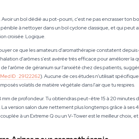
. Avoir un bol dédié au pot-pourri, c'est ne pas encrasser ton bo
st pénible à nettoyer dans un bol cyclone classique, et qui peut 
on croisée. Logique.
yer ce que les amateurs d'aromathérapie constatent depuis 
halation d'arômes s'est avérée très efficace pour améliorer la q
s de l'arôme de géranium sur l'anxiété chez des patients, suggér
Med ID : 29122262
). Aucune de ces études n'utilisait spécifique
posés volatils de matière végétale dans l'air que tu respires.
 18 mm de profondeur. Tu obtiendras peut-être 15 à 20 minutes 
a version salon dure nettement plus longtemps grâce à ses 40 
 couplée à un Extreme Q ou un V-Tower est le meilleur choix, et 