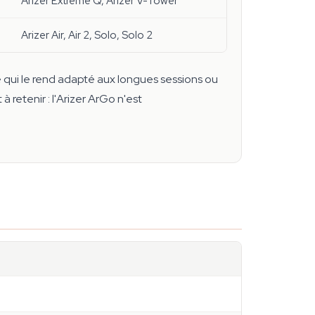
Arizer Extreme Q, Arizer V-Tower
Arizer Air, Air 2, Solo, Solo 2
 qui le rend adapté aux longues sessions ou
 retenir : l'Arizer ArGo n'est