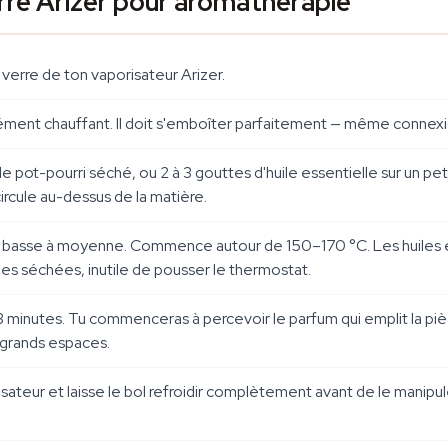
erre Arizer pour aromathérapie
 verre de ton vaporisateur Arizer.
l'élément chauffant. Il doit s'emboîter parfaitement — même connex
 pot-pourri séché, ou 2 à 3 gouttes d'huile essentielle sur un pet
 circule au-dessus de la matière.
e basse à moyenne. Commence autour de 150–170 °C. Les huiles e
es séchées, inutile de pousser le thermostat.
3 minutes. Tu commenceras à percevoir le parfum qui emplit la piè
s grands espaces.
ateur et laisse le bol refroidir complètement avant de le manipule