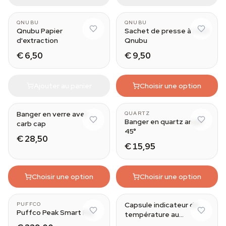
QNUBU
QNUBU
Qnubu Papier
Sachet de presse à rosin
d'extraction
Qnubu
€ 6,50
€ 9,50
Ajouter au panier
Choisir une option
Banger en verre avec
QUARTZ
Banger en quartz angle
carb cap
45°
€ 28,50
€ 15,95
Choisir une option
Choisir une option
Capsule indicateur de
PUFFCO
Puffco Peak Smart Rig
température au
cadmium