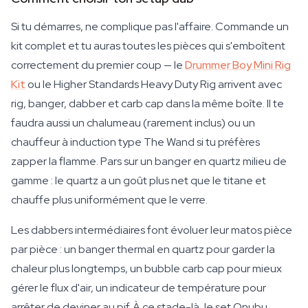
Si tu démarres, ne complique pas l'affaire. Commande un
kit complet et tu auras toutes les pièces qui s'emboîtent
correctement du premier coup — le
Drummer Boy Mini Rig
Kit
ou le Higher Standards Heavy Duty Rig arrivent avec
rig, banger, dabber et carb cap dans la même boîte. Il te
faudra aussi un chalumeau (rarement inclus) ou un
chauffeur à induction type The Wand si tu préfères
zapper la flamme. Pars sur un banger en quartz milieu de
gamme : le quartz a un goût plus net que le titane et
chauffe plus uniformément que le verre.
Les dabbers intermédiaires font évoluer leur matos pièce
par pièce : un banger thermal en quartz pour garder la
chaleur plus longtemps, un bubble carb cap pour mieux
gérer le flux d'air, un indicateur de température pour
arrêter de deviner au pif. À ce stade-là, le set Qnubu