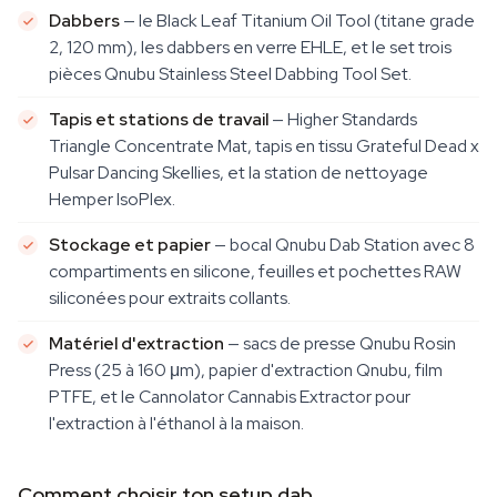
Dabbers
— le Black Leaf Titanium Oil Tool (titane grade
2, 120 mm), les dabbers en verre EHLE, et le set trois
pièces Qnubu Stainless Steel Dabbing Tool Set.
Tapis et stations de travail
— Higher Standards
Triangle Concentrate Mat, tapis en tissu Grateful Dead x
Pulsar Dancing Skellies, et la station de nettoyage
Hemper IsoPlex.
Stockage et papier
— bocal Qnubu Dab Station avec 8
compartiments en silicone, feuilles et pochettes RAW
siliconées pour extraits collants.
Matériel d'extraction
— sacs de presse Qnubu Rosin
Press (25 à 160 μm), papier d'extraction Qnubu, film
PTFE, et le Cannolator Cannabis Extractor pour
l'extraction à l'éthanol à la maison.
Comment choisir ton setup dab