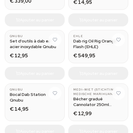
€ 339,00
€ 14,95
Ajouter au panier
Ajouter au panier
QNUBU
EHLE
Set d'outils à dab en
Dab rig Oil Rig Orange
acier inoxydable Qnubu
Flash (EHLE)
€ 12,95
€ 549,95
Ajouter au panier
Ajouter au panier
QNUBU
MEDI-WIET (STICHTING
Bocal Dab Station
MEDISCHE MARIHUANA)
Bécher gradué
Qnubu
Cannolator 250ml
€ 14,95
(Medi-Wiet)
€ 12,99
Ajouter au panier
Ajouter au panier