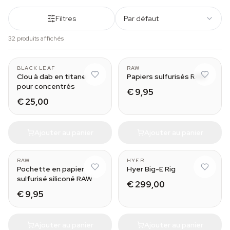
Filtres
Par défaut
32 produits affichés
18.8 mm
BLACK LEAF
RAW
Clou à dab en titane
Papiers sulfurisés RAW
pour concentrés
€ 9,95
€ 25,00
Ajouter au panier
Ajouter au panier
RAW
HYER
Pochette en papier
Hyer Big-E Rig
sulfurisé siliconé RAW
€ 299,00
€ 9,95
Ajouter au panier
Ajouter au panier