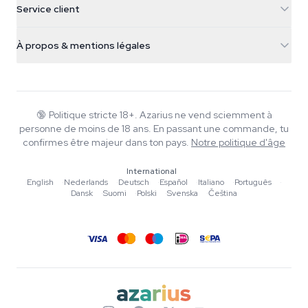
Service client
Nederland
Champignons magiques
Infos livraison
support@azarius.com
Smokeshop
À propos & mentions légales
+31(0)204897914
Politique de retour
Smartshop
À propos d'Azarius
Garantie qualité
Herbshop
Wiki
Nous contacter
Growshop
Blog
🔞
Politique stricte 18+. Azarius ne vend sciemment à
FAQ
personne de moins de 18 ans. En passant une commande, tu
Musique
Politique de confidentialité
confirmes être majeur dans ton pays.
Notre politique d'âge
Rédacteurs
International
Normes éditoriales
English
·
Nederlands
·
Deutsch
·
Español
·
Italiano
·
Português
·
Dansk
·
Suomi
·
Polski
·
Svenska
·
Čeština
Outils & Calculateurs
Promotions
Plan du site