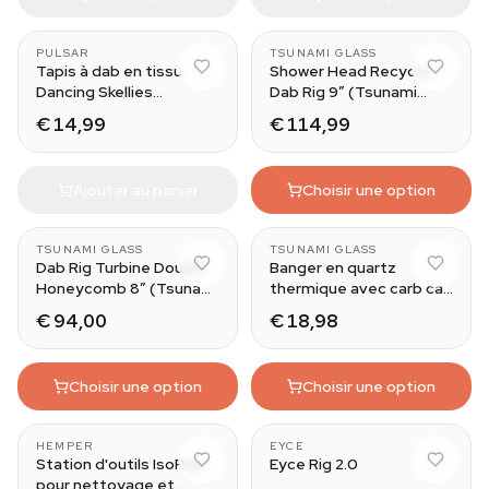
PULSAR
TSUNAMI GLASS
Tapis à dab en tissu
Shower Head Recycler
Dancing Skellies
Dab Rig 9″ (Tsunami
(Grateful Dead x Pulsar)
Glass)
€ 14,99
€ 114,99
Ajouter au panier
Choisir une option
TSUNAMI GLASS
TSUNAMI GLASS
Dab Rig Turbine Double
Banger en quartz
Honeycomb 8″ (Tsunami
thermique avec carb cap
Glass)
(Tsunami Glass)
€ 94,00
€ 18,98
Choisir une option
Choisir une option
HEMPER
EYCE
Station d'outils IsoPlex
Eyce Rig 2.0
pour nettoyage et