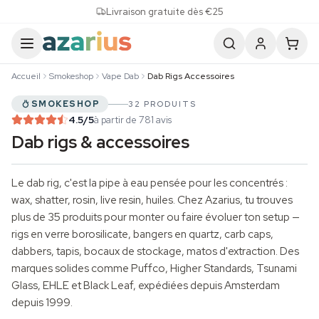
Skip to content
Livraison gratuite dès €25
Accueil
Smokeshop
Vape Dab
Dab Rigs Accessoires
SMOKESHOP
32 PRODUITS
4.5
/5
à partir de 781 avis
Dab rigs & accessoires
Le dab rig, c'est la pipe à eau pensée pour les concentrés :
wax, shatter, rosin, live resin, huiles. Chez Azarius, tu trouves
plus de 35 produits pour monter ou faire évoluer ton setup —
rigs en verre borosilicate, bangers en quartz, carb caps,
dabbers, tapis, bocaux de stockage, matos d'extraction. Des
marques solides comme Puffco, Higher Standards, Tsunami
Glass, EHLE et Black Leaf, expédiées depuis Amsterdam
depuis 1999.