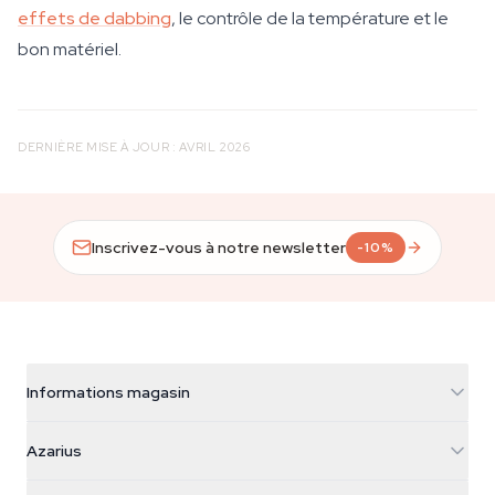
effets de dabbing
, le contrôle de la température et le
bon matériel.
DERNIÈRE MISE À JOUR : AVRIL 2026
Inscrivez-vous à notre newsletter
-10%
Informations magasin
Azarius
Azarius
Galvaniweg 11
5482 TN Schijndel
Graines de cannabis