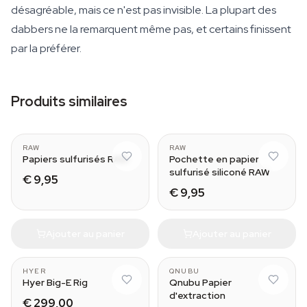
désagréable, mais ce n'est pas invisible. La plupart des
dabbers ne la remarquent même pas, et certains finissent
par la préférer.
Produits similaires
RAW
RAW
Papiers sulfurisés RAW
Pochette en papier
sulfurisé siliconé RAW
€ 9,95
€ 9,95
Ajouter au panier
Ajouter au panier
HYER
QNUBU
Hyer Big-E Rig
Qnubu Papier
d'extraction
€ 299,00