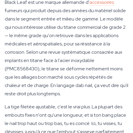
Black Leaf est une marque allemande d'
accessoires
fumeurs qui produit depuis des années du matériel solide
dans le segment entrée et milieu de gamme. Le modèle
qui nous intéresse utilise du titane commercial de grade 2
— le même grade qu'on retrouve dans les applications
médicales et aérospatiales, pour sa résistance à la
corrosion. Selon une revue systématique consacrée aux
implants en titane face à l'acier inoxydable
(PMC8568430), le titane se déforme nettement moins
que les alliages bon marché sous cycles répétés de
chaleur et de charge. En langage dab nail, ça veut dire qu'il
reste droit plus longtemps.
La tige filetée ajustable, c'est le vrai plus. La plupart des
embouts fixes n'ont qu'une longueur, et si ton bang place
le nail trop haut ou trop bas, tu es coincé. Ici, tu visses, tu
dévisses, jusqu'à ce que l'embout s'asseye parfaitement.