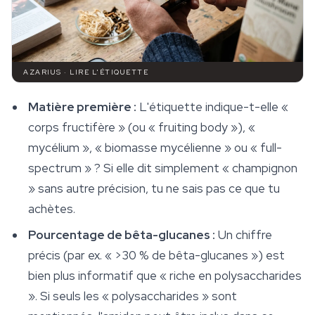
AZARIUS · LIRE L'ÉTIQUETTE
Matière première :
L'étiquette indique-t-elle «
corps fructifère » (ou « fruiting body »), «
mycélium », « biomasse mycélienne » ou « full-
spectrum » ? Si elle dit simplement « champignon
» sans autre précision, tu ne sais pas ce que tu
achètes.
Pourcentage de bêta-glucanes :
Un chiffre
précis (par ex. « >30 % de bêta-glucanes ») est
bien plus informatif que « riche en polysaccharides
». Si seuls les « polysaccharides » sont