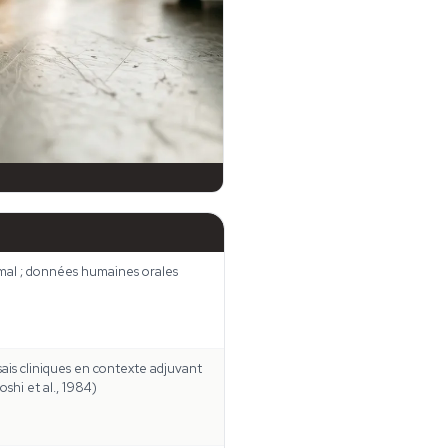
nimal ; données humaines orales
sais cliniques en contexte adjuvant
shi et al., 1984)