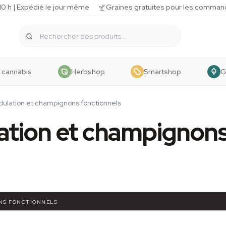
 h | Expédié le jour même
Graines gratuites pour les comman
 cannabis
Herbshop
Smartshop
G
lation et champignons fonctionnels
tion et champignon
NS FONCTIONNELS