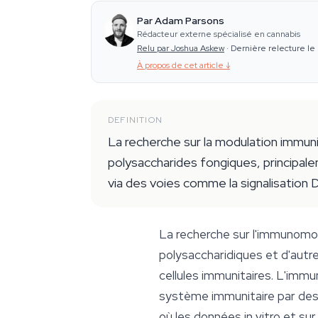
Par Adam Parsons
Rédacteur externe spécialisé en cannabis
Relu par Joshua Askew
·
Dernière relecture le
À propos de cet article
↓
DEFINITION
La recherche sur la modulation immuni
polysaccharides fongiques, principal
via des voies comme la signalisation 
La recherche sur l'immunomod
polysaccharidiques et d'au
cellules immunitaires. L'immu
système immunitaire par des
où les données in vitro et s