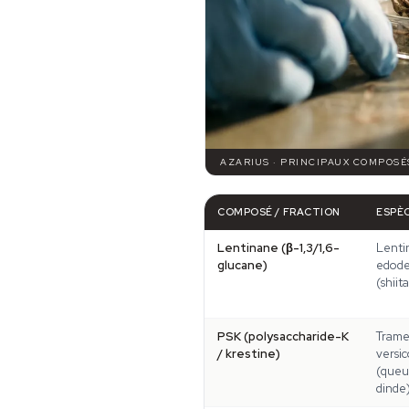
AZARIUS · PRINCIPAUX COMPOSÉ
COMPOSÉ / FRACTION
ESPÈ
Lentinane (β-1,3/1,6-
Lenti
glucane)
edode
(shiit
PSK (polysaccharide-K
Trame
/ krestine)
versic
(queu
dinde