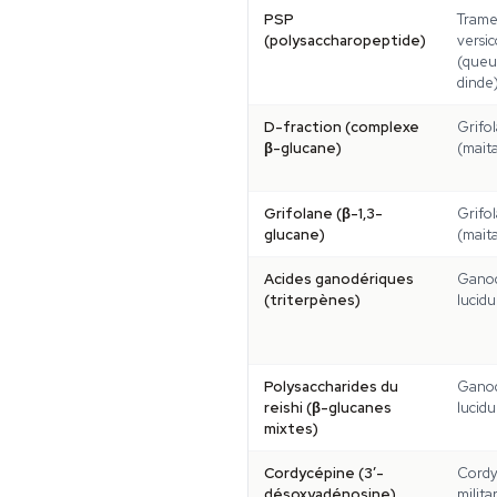
PSP
Trame
(polysaccharopeptide)
versic
(queu
dinde
D-fraction (complexe
Grifo
β-glucane)
(mait
Grifolane (β-1,3-
Grifo
glucane)
(mait
Acides ganodériques
Gano
(triterpènes)
lucidu
Polysaccharides du
Gano
reishi (β-glucanes
lucidu
mixtes)
Cordycépine (3′-
Cordy
désoxyadénosine)
militar