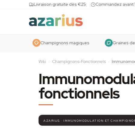
Skip to content
Livraison gratuite dès €25
Commandez avant 10
Champignons magiques
Graines de
Wiki
·
Champignons-Fonctionnels
·
Immunomodu
Immunomodula
fonctionnels
AZARIUS · IMMUNOMODULATION ET CHAMPIGNO