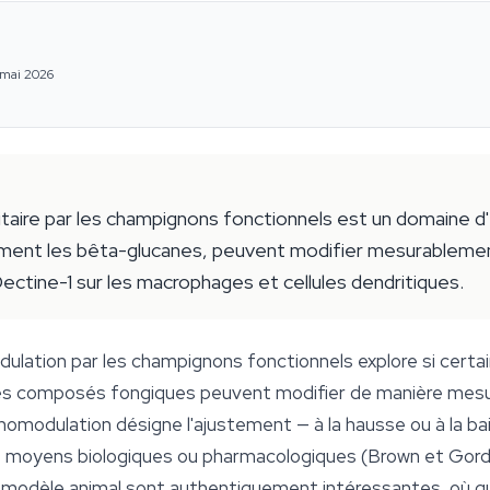
 mai 2026
taire par les champignons fonctionnels est un domaine d'
ement les bêta-glucanes, peuvent modifier mesurablement 
Dectine-1 sur les macrophages et cellules dendritiques.
ulation par les champignons fonctionnels explore si certa
tres composés fongiques peuvent modifier de manière me
nomodulation désigne l'ajustement — à la hausse ou à la bai
 moyens biologiques ou pharmacologiques (Brown et Gordo
ur modèle animal sont authentiquement intéressantes, où qu