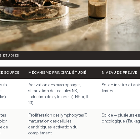
S ÉTUDIÉS
CE SOURCE
MÉCANISME PRINCIPAL ÉTUDIÉ
NIVEAU DE PREUVE
nula
Activation des macrophages,
Solide in vitro et a
s
stimulation des cellules NK,
limitées
ake)
induction de cytokines (TNF-α, IL-
1β)
tes
Prolifération des lymphocytes T,
Solide — plusieurs es
olor
maturation des cellules
oncologique (Tsukago
e de
dendritiques, activation du
)
complément