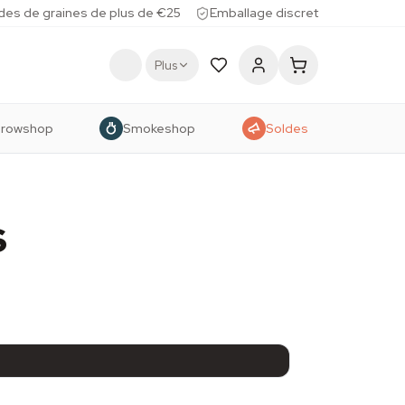
des de graines de plus de €25
Emballage discret
Plus
rowshop
Smokeshop
Soldes
s