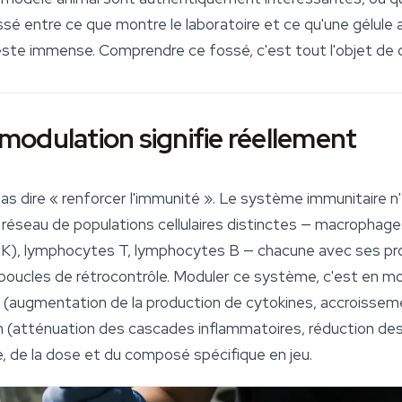
ossé entre ce que montre le laboratoire et ce qu'une gélul
ste immense. Comprendre ce fossé, c'est tout l'objet de ce
odulation signifie réellement
 dire « renforcer l'
immunité
». Le système immunitaire n'
 réseau de populations cellulaires distinctes — macrophages
(NK), lymphocytes T, lymphocytes B — chacune avec ses prop
 boucles de rétrocontrôle. Moduler ce système, c'est en mod
on (augmentation de la production de cytokines, accroisseme
n (atténuation des cascades inflammatoires, réduction de
, de la dose et du composé spécifique en jeu.