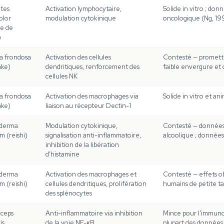
tes
Activation lymphocytaire,
Solide in vitro ; do
olor
modulation cytokinique
oncologique (Ng, 19
e de
)
la frondosa
Activation des cellules
Contesté — prometteu
ake)
dendritiques, renforcement des
faible envergure et
cellules NK
la frondosa
Activation des macrophages via
Solide in vitro et a
ake)
liaison au récepteur Dectin-1
derma
Modulation cytokinique,
Contesté — données in
m (reishi)
signalisation anti-inflammatoire,
alcoolique ; donnée
inhibition de la libération
d'histamine
derma
Activation des macrophages et
Contesté — effets ob
m (reishi)
cellules dendritiques, prolifération
humains de petite ta
des splénocytes
ceps
Anti-inflammatoire via inhibition
Mince pour l'immuno
is
de la voie NF-κB
plupart des données 