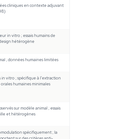
nnées cliniques en contexte adjuvant
98)
r in vitro ; essais humains de
 design hétérogène
nimal ; données humaines limitées
 vitro ; spécifique à l'extraction
s orales humaines minimales
servés sur modèle animal ; essais
ille et hétérogènes
modulation spécifiquement ; la
portent sur des critères anti-