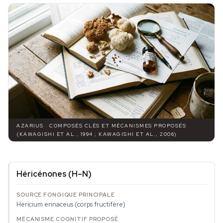
AZARIUS · COMPOSÉS CLÉS ET MÉCANISMES PROPOSÉS
(KAWAGISHI ET AL., 1994 ; KAWAGISHI ET AL., 2006)
Héricénones (H–N)
Hericium erinaceus
(corps fructifère)