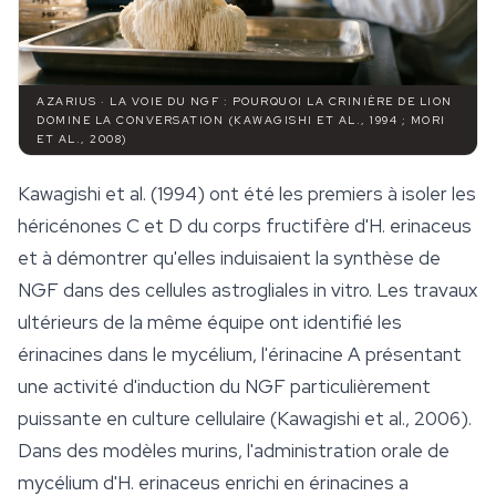
AZARIUS · LA VOIE DU NGF : POURQUOI LA CRINIÈRE DE LION
DOMINE LA CONVERSATION (KAWAGISHI ET AL., 1994 ; MORI
ET AL., 2008)
Kawagishi et al. (1994) ont été les premiers à isoler les
héricénones C et D du corps fructifère d'
H. erinaceus
et à démontrer qu'elles induisaient la synthèse de
NGF dans des cellules astrogliales in vitro. Les travaux
ultérieurs de la même équipe ont identifié les
érinacines dans le mycélium, l'érinacine A présentant
une activité d'induction du NGF particulièrement
puissante en
culture
cellulaire (Kawagishi et al., 2006).
Dans des modèles murins, l'administration orale de
mycélium d'
H. erinaceus
enrichi en érinacines a