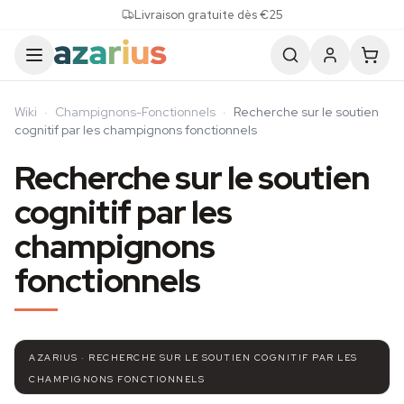
Skip to content
Livraison gratuite dès €25
Wiki
·
Champignons-Fonctionnels
·
Recherche sur le soutien
cognitif par les champignons fonctionnels
Recherche sur le soutien
cognitif par les
champignons
fonctionnels
AZARIUS · RECHERCHE SUR LE SOUTIEN COGNITIF PAR LES
CHAMPIGNONS FONCTIONNELS