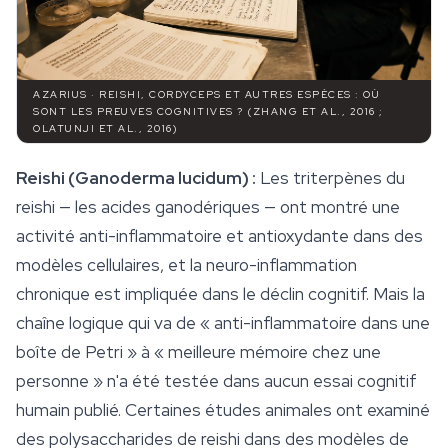
AZARIUS · REISHI, CORDYCEPS ET AUTRES ESPÈCES : OÙ
SONT LES PREUVES COGNITIVES ? (ZHANG ET AL., 2016 ;
OLATUNJI ET AL., 2016)
Reishi (
Ganoderma lucidum
) :
Les triterpènes du
reishi — les
acides ganodériques
— ont montré une
activité anti-inflammatoire et antioxydante dans des
modèles cellulaires, et la neuro-inflammation
chronique est impliquée dans le déclin cognitif. Mais la
chaîne logique qui va de « anti-inflammatoire dans une
boîte de Petri » à « meilleure mémoire chez une
personne » n'a été testée dans aucun essai cognitif
humain publié. Certaines études animales ont examiné
des polysaccharides de reishi dans des modèles de