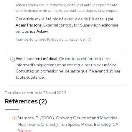
Adam Parsons est un rédacteur, éditeur et auteur expérimenté
dans le domaine du cannabis, qui contribue depuis longtemps à
des publications spécialisées. Son travail couvre le CBD, les
Cet article wiki a été rédigé avec l’aide de l’IA et relu par
psychédéliques, les plantes ethnobo
Adam Parsons
,
External contributor
. Supervision éditoriale
par
Joshua Askew
.
Normes éditoriales
·
Politique d'utilisation de l'IA
Avertissement médical.
Ce contenu est fourni à titre
informatif uniquement et ne constitue pas un avis médical.
Consultez un professionnel de santé qualifié avant d'utiliser
toute substance.
Dernière relecture le 25 avril 2026
Références (2)
[
1
]
Stamets, P. (2000). Growing Gourmet and Medicinal
Mushrooms (3rd ed.). Ten Speed Press, Berkeley, CA.
Source