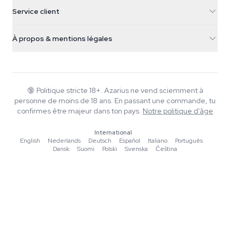
5482 TN Schijndel
Graines de cannabis
Service client
Nederland
Champignons magiques
Infos livraison
support@azarius.com
Smokeshop
À propos & mentions légales
+31(0)204897914
Politique de retour
Smartshop
À propos d'Azarius
Garantie qualité
Herbshop
Wiki
Nous contacter
Growshop
Blog
🔞
Politique stricte 18+. Azarius ne vend sciemment à
FAQ
personne de moins de 18 ans. En passant une commande, tu
Musique
Politique de confidentialité
confirmes être majeur dans ton pays.
Notre politique d'âge
Rédacteurs
International
Normes éditoriales
English
·
Nederlands
·
Deutsch
·
Español
·
Italiano
·
Português
·
Dansk
·
Suomi
·
Polski
·
Svenska
·
Čeština
Outils & Calculateurs
Promotions
Plan du site