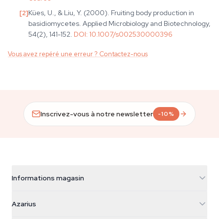
[
2
]
Kües, U., & Liu, Y. (2000). Fruiting body production in
basidiomycetes. Applied Microbiology and Biotechnology,
54(2), 141-152.
DOI:
10.1007/s002530000396
Vous avez repéré une erreur ? Contactez-nous
Inscrivez-vous à notre newsletter
-10%
Informations magasin
Azarius
Azarius
Galvaniweg 11