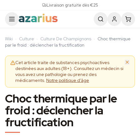
Skip to content
Livraison gratuite dès €25
Wiki
·
Culture
·
Culture De Champignons
·
Choc thermique
par le froid : déclencher la fructification
Cet article traite de substances psychoactives
destinées aux adultes (18+). Consultez un médecin si
vous avez une pathologie ou prenez des
médicaments.
Notre politique d'âge
Choc thermique par le
froid : déclencher la
fructification