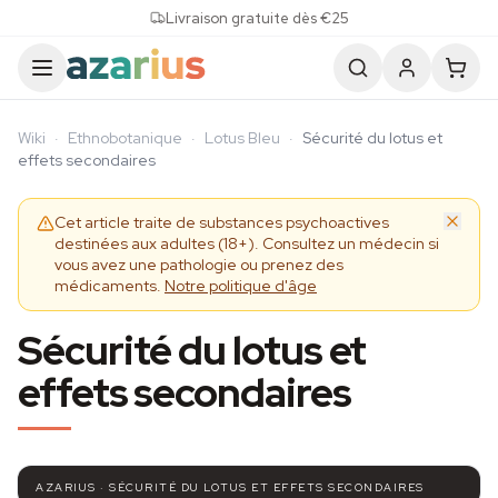
Skip to content
Livraison gratuite dès €25
Wiki
·
Ethnobotanique
·
Lotus Bleu
·
Sécurité du lotus et
effets secondaires
Cet article traite de substances psychoactives
destinées aux adultes (18+). Consultez un médecin si
vous avez une pathologie ou prenez des
médicaments.
Notre politique d'âge
Sécurité du lotus et
effets secondaires
AZARIUS · SÉCURITÉ DU LOTUS ET EFFETS SECONDAIRES