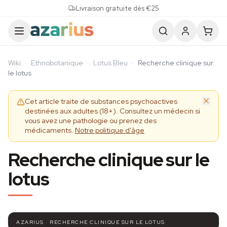
Skip to content
Livraison gratuite dès €25
Wiki
·
Ethnobotanique
·
Lotus Bleu
·
Recherche clinique sur
le lotus
Cet article traite de substances psychoactives
destinées aux adultes (18+). Consultez un médecin si
vous avez une pathologie ou prenez des
médicaments.
Notre politique d'âge
Recherche clinique sur le
lotus
AZARIUS · RECHERCHE CLINIQUE SUR LE LOTUS